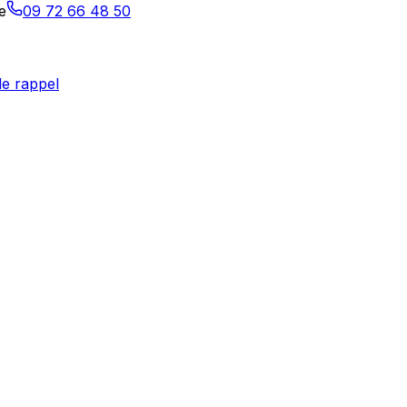
e
09 72 66 48 50
e rappel