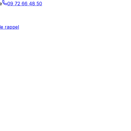
e
09 72 66 48 50
e rappel