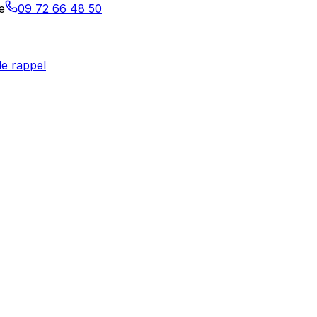
e
09 72 66 48 50
e rappel