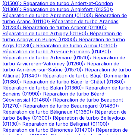
(
01500
)
›
Réparation de turbo
Andert-et-Condon
(
01300
)
›
Réparation de turbo
Anglefort
(
01350
)
›
Réparation de turbo
Apremont
(
01100
)
›
Réparation de
turbo
Aranc
(
01110
)
›
Réparation de turbo
Arandas
(
01230
)
›
Réparation de turbo
Arbent
(
01100
)
›
Réparation de turbo
Arbigny
(
01190
)
›
Réparation de
turbo
Arboys en Bugey
(
01300
)
›
Réparation de turbo
Argis
(
01230
)
›
Réparation de turbo
Armix
(
01510
)
›
Réparation de turbo
Ars-sur-Formans
(
01480
)
›
Réparation de turbo
Artemare
(
01510
)
›
Réparation de
turbo
Arvière-en-Valromey
(
01260
)
›
Réparation de
turbo
Asnières-sur-Saône
(
01570
)
›
Réparation de turbo
Attignat
(
01340
)
›
Réparation de turbo
Bâgé-Dommartin
(
01380
)
›
Réparation de turbo
Bâgé-le-Châtel
(
01380
)
›
Réparation de turbo
Balan
(
01360
)
›
Réparation de turbo
Baneins
(
01990
)
›
Réparation de turbo
Béard-
Géovreissiat
(
01460
)
›
Réparation de turbo
Beaupont
(
01270
)
›
Réparation de turbo
Beauregard
(
01480
)
›
Réparation de turbo
Béligneux
(
01360
)
›
Réparation de
turbo
Belley
(
01300
)
›
Réparation de turbo
Belleydoux
(
01130
)
›
Réparation de turbo
Bellignat
(
01100
)
›
Réparation de turbo
Bénonces
(
01470
)
›
Réparation de