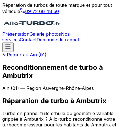
Réparation de turbos de toute marque et pour tout
véhicule
09 72 66 48 50
Présentation
Galerie photos
Nos
services
Contact
Demande de rappel
Retour au
Ain
(
01
)
Reconditionnement de turbo à
Ambutrix
Ain
(
01
) — Région
Auvergne-Rhône-Alpes
Réparation de turbo
à
Ambutrix
Turbo en panne, fuite d'huile ou géométrie variable
grippée à Ambutrix ? Allo-turbo reconditionne votre
turbocompresseur pour les habitants de Ambutrix et