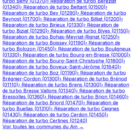
turbo
Bény
(
01370
)
›
Réparation de turbo
Béréziat
(
01340
)
›
Réparation de turbo
Bettant
(
01500
)
›
Réparation de turbo
Bey
(
01290
)
›
Réparation de turbo
Beynost
(
01700
)
›
Réparation de turbo
Billiat
(
01200
)
›
Réparation de turbo
Birieux
(
01330
)
›
Réparation de
turbo
Biziat
(
01290
)
›
Réparation de turbo
Blyes
(
01150
)
›
Réparation de turbo
Bohas-Meyriat-Rignat
(
01250
)
›
Réparation de turbo
Boissey
(
01190
)
›
Réparation de
turbo
Bolozon
(
01450
)
›
Réparation de turbo
Bouligneux
(
01330
)
›
Réparation de turbo
Bourg-en-Bresse
(
01000
)
›
Réparation de turbo
Bourg-Saint-Christophe
(
01800
)
›
Réparation de turbo
Boyeux-Saint-Jérôme
(
01640
)
›
Réparation de turbo
Boz
(
01190
)
›
Réparation de turbo
Brégnier-Cordon
(
01300
)
›
Réparation de turbo
Brénod
(
01110
)
›
Réparation de turbo
Brens
(
01300
)
›
Réparation
de turbo
Bresse Vallons
(
01340
)
›
Réparation de turbo
Bressolles
(
01360
)
›
Réparation de turbo
Brion
(
01460
)
›
Réparation de turbo
Briord
(
01470
)
›
Réparation de
turbo
Buellas
(
01310
)
›
Réparation de turbo
Ceignes
(
01430
)
›
Réparation de turbo
Cerdon
(
01450
)
›
Réparation de turbo
Certines
(
01240
)
Voir toutes les communes du
Ain
→