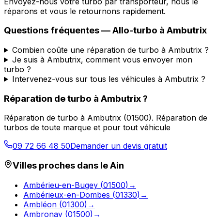
Envoyez-nous votre turbo par transporteur, nous le
réparons et vous le retournons rapidement.
Questions fréquentes —
Allo-turbo
à
Ambutrix
Combien coûte une réparation de turbo à Ambutrix ?
Je suis à Ambutrix, comment vous envoyer mon
turbo ?
Intervenez-vous sur tous les véhicules à Ambutrix ?
Réparation de turbo
à
Ambutrix
?
Réparation de turbo
à
Ambutrix
(
01500
).
Réparation de
turbos de toute marque et pour tout véhicule
09 72 66 48 50
Demander un devis gratuit
Villes proches dans le
Ain
Ambérieu-en-Bugey
(
01500
)
→
Ambérieux-en-Dombes
(
01330
)
→
Ambléon
(
01300
)
→
Ambronay
(
01500
)
→