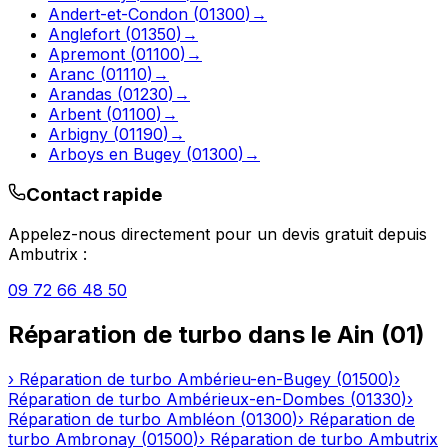
Andert-et-Condon
(
01300
)
→
Anglefort
(
01350
)
→
Apremont
(
01100
)
→
Aranc
(
01110
)
→
Arandas
(
01230
)
→
Arbent
(
01100
)
→
Arbigny
(
01190
)
→
Arboys en Bugey
(
01300
)
→
Contact rapide
Appelez-nous directement pour un devis gratuit depuis
Ambutrix
:
09 72 66 48 50
Réparation de turbo
dans le
Ain
(
01
)
›
Réparation de turbo
Ambérieu-en-Bugey
(
01500
)
›
Réparation de turbo
Ambérieux-en-Dombes
(
01330
)
›
Réparation de turbo
Ambléon
(
01300
)
›
Réparation de
turbo
Ambronay
(
01500
)
›
Réparation de turbo
Ambutrix