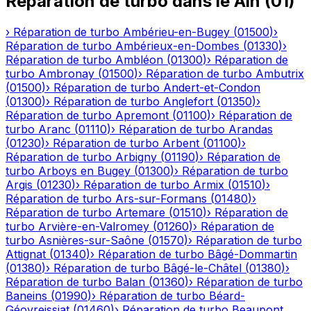
Réparation de turbo
dans le
Ain
(
01
)
›
Réparation de turbo
Ambérieu-en-Bugey
(
01500
)
›
Réparation de turbo
Ambérieux-en-Dombes
(
01330
)
›
Réparation de turbo
Ambléon
(
01300
)
›
Réparation de
turbo
Ambronay
(
01500
)
›
Réparation de turbo
Ambutrix
(
01500
)
›
Réparation de turbo
Andert-et-Condon
(
01300
)
›
Réparation de turbo
Anglefort
(
01350
)
›
Réparation de turbo
Apremont
(
01100
)
›
Réparation de
turbo
Aranc
(
01110
)
›
Réparation de turbo
Arandas
(
01230
)
›
Réparation de turbo
Arbent
(
01100
)
›
Réparation de turbo
Arbigny
(
01190
)
›
Réparation de
turbo
Arboys en Bugey
(
01300
)
›
Réparation de turbo
Argis
(
01230
)
›
Réparation de turbo
Armix
(
01510
)
›
Réparation de turbo
Ars-sur-Formans
(
01480
)
›
Réparation de turbo
Artemare
(
01510
)
›
Réparation de
turbo
Arvière-en-Valromey
(
01260
)
›
Réparation de
turbo
Asnières-sur-Saône
(
01570
)
›
Réparation de turbo
Attignat
(
01340
)
›
Réparation de turbo
Bâgé-Dommartin
(
01380
)
›
Réparation de turbo
Bâgé-le-Châtel
(
01380
)
›
Réparation de turbo
Balan
(
01360
)
›
Réparation de turbo
Baneins
(
01990
)
›
Réparation de turbo
Béard-
Géovreissiat
(
01460
)
›
Réparation de turbo
Beaupont