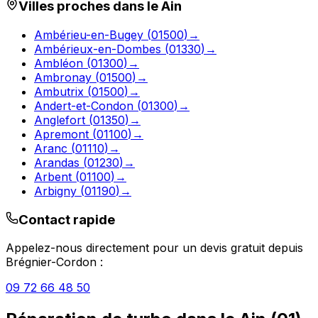
Villes proches dans le
Ain
Ambérieu-en-Bugey
(
01500
)
→
Ambérieux-en-Dombes
(
01330
)
→
Ambléon
(
01300
)
→
Ambronay
(
01500
)
→
Ambutrix
(
01500
)
→
Andert-et-Condon
(
01300
)
→
Anglefort
(
01350
)
→
Apremont
(
01100
)
→
Aranc
(
01110
)
→
Arandas
(
01230
)
→
Arbent
(
01100
)
→
Arbigny
(
01190
)
→
Contact rapide
Appelez-nous directement pour un devis gratuit depuis
Brégnier-Cordon
:
09 72 66 48 50