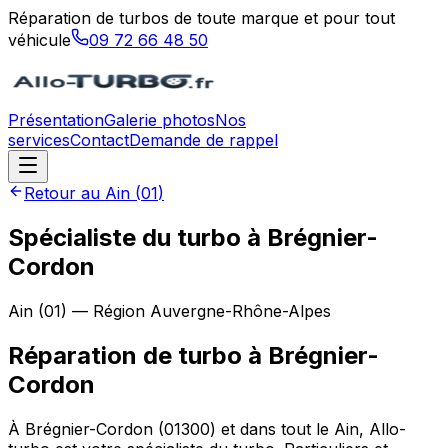
Réparation de turbos de toute marque et pour tout
véhicule
09 72 66 48 50
Présentation
Galerie photos
Nos
services
Contact
Demande de rappel
Retour au
Ain
(
01
)
Spécialiste du turbo à Brégnier-
Cordon
Ain
(
01
) — Région
Auvergne-Rhône-Alpes
Réparation de turbo
à
Brégnier-
Cordon
À Brégnier-Cordon (01300) et dans tout le Ain, Allo-