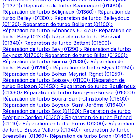
(
01270
)
›
Réparation de turbo
Beauregard
(
01480
)
›
Réparation de turbo
Béligneux
(
01360
)
›
Réparation de
turbo
Belley
(
01300
)
›
Réparation de turbo
Belleydoux
(
01130
)
›
Réparation de turbo
Bellignat
(
01100
)
›
Réparation de turbo
Bénonces
(
01470
)
›
Réparation de
turbo
Bény
(
01370
)
›
Réparation de turbo
Béréziat
(
01340
)
›
Réparation de turbo
Bettant
(
01500
)
›
Réparation de turbo
Bey
(
01290
)
›
Réparation de turbo
Beynost
(
01700
)
›
Réparation de turbo
Billiat
(
01200
)
›
Réparation de turbo
Birieux
(
01330
)
›
Réparation de
turbo
Biziat
(
01290
)
›
Réparation de turbo
Blyes
(
01150
)
›
Réparation de turbo
Bohas-Meyriat-Rignat
(
01250
)
›
Réparation de turbo
Boissey
(
01190
)
›
Réparation de
turbo
Bolozon
(
01450
)
›
Réparation de turbo
Bouligneux
(
01330
)
›
Réparation de turbo
Bourg-en-Bresse
(
01000
)
›
Réparation de turbo
Bourg-Saint-Christophe
(
01800
)
›
Réparation de turbo
Boyeux-Saint-Jérôme
(
01640
)
›
Réparation de turbo
Boz
(
01190
)
›
Réparation de turbo
Brégnier-Cordon
(
01300
)
›
Réparation de turbo
Brénod
(
01110
)
›
Réparation de turbo
Brens
(
01300
)
›
Réparation
de turbo
Bresse Vallons
(
01340
)
›
Réparation de turbo
Bressolles
(
01360
)
›
Réparation de turbo
Brion
(
01460
)
›