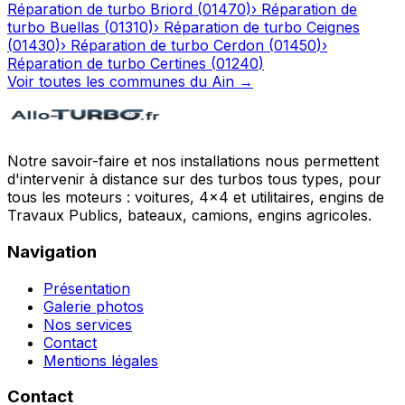
Réparation de turbo
Briord
(
01470
)
›
Réparation de
turbo
Buellas
(
01310
)
›
Réparation de turbo
Ceignes
(
01430
)
›
Réparation de turbo
Cerdon
(
01450
)
›
Réparation de turbo
Certines
(
01240
)
Voir toutes les communes du
Ain
→
Notre savoir-faire et nos installations nous permettent
d'intervenir à distance sur des turbos tous types, pour
tous les moteurs : voitures, 4x4 et utilitaires, engins de
Travaux Publics, bateaux, camions, engins agricoles.
Navigation
Présentation
Galerie photos
Nos services
Contact
Mentions légales
Contact