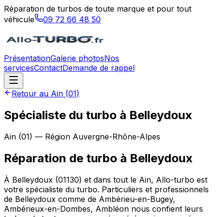
Réparation de turbos de toute marque et pour tout
véhicule
09 72 66 48 50
Présentation
Galerie photos
Nos
services
Contact
Demande de rappel
Retour au
Ain
(
01
)
Spécialiste du turbo à Belleydoux
Ain
(
01
) — Région
Auvergne-Rhône-Alpes
Réparation de turbo
à
Belleydoux
À Belleydoux (01130) et dans tout le Ain, Allo-turbo est
votre spécialiste du turbo. Particuliers et professionnels
de Belleydoux comme de Ambérieu-en-Bugey,
Ambérieux-en-Dombes, Ambléon nous confient leurs