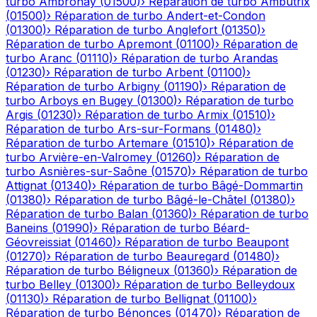
turbo
Ambronay
(
01500
)
›
Réparation de turbo
Ambutrix
(
01500
)
›
Réparation de turbo
Andert-et-Condon
(
01300
)
›
Réparation de turbo
Anglefort
(
01350
)
›
Réparation de turbo
Apremont
(
01100
)
›
Réparation de
turbo
Aranc
(
01110
)
›
Réparation de turbo
Arandas
(
01230
)
›
Réparation de turbo
Arbent
(
01100
)
›
Réparation de turbo
Arbigny
(
01190
)
›
Réparation de
turbo
Arboys en Bugey
(
01300
)
›
Réparation de turbo
Argis
(
01230
)
›
Réparation de turbo
Armix
(
01510
)
›
Réparation de turbo
Ars-sur-Formans
(
01480
)
›
Réparation de turbo
Artemare
(
01510
)
›
Réparation de
turbo
Arvière-en-Valromey
(
01260
)
›
Réparation de
turbo
Asnières-sur-Saône
(
01570
)
›
Réparation de turbo
Attignat
(
01340
)
›
Réparation de turbo
Bâgé-Dommartin
(
01380
)
›
Réparation de turbo
Bâgé-le-Châtel
(
01380
)
›
Réparation de turbo
Balan
(
01360
)
›
Réparation de turbo
Baneins
(
01990
)
›
Réparation de turbo
Béard-
Géovreissiat
(
01460
)
›
Réparation de turbo
Beaupont
(
01270
)
›
Réparation de turbo
Beauregard
(
01480
)
›
Réparation de turbo
Béligneux
(
01360
)
›
Réparation de
turbo
Belley
(
01300
)
›
Réparation de turbo
Belleydoux
(
01130
)
›
Réparation de turbo
Bellignat
(
01100
)
›
Réparation de turbo
Bénonces
(
01470
)
›
Réparation de