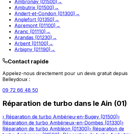
Ambronay
(
01500
)
→
Ambutrix
(
01500
)
→
Andert-et-Condon
(
01300
)
→
Anglefort
(
01350
)
→
Apremont
(
01100
)
→
Aranc
(
01110
)
→
Arandas
(
01230
)
→
Arbent
(
01100
)
→
Arbigny
(
01190
)
→
Contact rapide
Appelez-nous directement pour un devis gratuit depuis
Belleydoux
:
09 72 66 48 50
Réparation de turbo
dans le
Ain
(
01
)
›
Réparation de turbo
Ambérieu-en-Bugey
(
01500
)
›
Réparation de turbo
Ambérieux-en-Dombes
(
01330
)
›
Réparation de turbo
Ambléon
(
01300
)
›
Réparation de