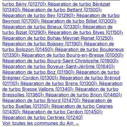
turbo
Bény
(
01370
)
›
Réparation de turbo
Béréziat
(
01340
)
›
Réparation de turbo
Bettant
(
01500
)
›
Réparation de turbo
Bey
(
01290
)
›
Réparation de turbo
Beynost
(
01700
)
›
Réparation de turbo
Billiat
(
01200
)
›
Réparation de turbo
Birieux
(
01330
)
›
Réparation de
turbo
Biziat
(
01290
)
›
Réparation de turbo
Blyes
(
01150
)
›
Réparation de turbo
Bohas-Meyriat-Rignat
(
01250
)
›
Réparation de turbo
Boissey
(
01190
)
›
Réparation de
turbo
Bolozon
(
01450
)
›
Réparation de turbo
Bouligneux
(
01330
)
›
Réparation de turbo
Bourg-en-Bresse
(
01000
)
›
Réparation de turbo
Bourg-Saint-Christophe
(
01800
)
›
Réparation de turbo
Boyeux-Saint-Jérôme
(
01640
)
›
Réparation de turbo
Boz
(
01190
)
›
Réparation de turbo
Brégnier-Cordon
(
01300
)
›
Réparation de turbo
Brénod
(
01110
)
›
Réparation de turbo
Brens
(
01300
)
›
Réparation
de turbo
Bresse Vallons
(
01340
)
›
Réparation de turbo
Bressolles
(
01360
)
›
Réparation de turbo
Brion
(
01460
)
›
Réparation de turbo
Briord
(
01470
)
›
Réparation de
turbo
Buellas
(
01310
)
›
Réparation de turbo
Ceignes
(
01430
)
›
Réparation de turbo
Cerdon
(
01450
)
›
Réparation de turbo
Certines
(
01240
)
Voir toutes les communes du
Ain
→