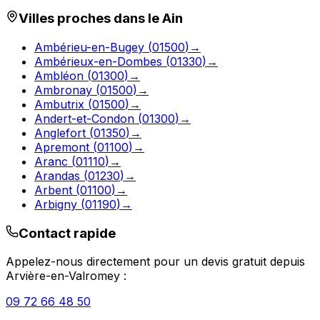
Villes proches dans le
Ain
Ambérieu-en-Bugey
(
01500
)
→
Ambérieux-en-Dombes
(
01330
)
→
Ambléon
(
01300
)
→
Ambronay
(
01500
)
→
Ambutrix
(
01500
)
→
Andert-et-Condon
(
01300
)
→
Anglefort
(
01350
)
→
Apremont
(
01100
)
→
Aranc
(
01110
)
→
Arandas
(
01230
)
→
Arbent
(
01100
)
→
Arbigny
(
01190
)
→
Contact rapide
Appelez-nous directement pour un devis gratuit depuis
Arvière-en-Valromey
:
09 72 66 48 50