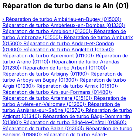
Réparation de turbo
dans le
Ain
(
01
)
›
Réparation de turbo
Ambérieu-en-Bugey
(
01500
)
›
Réparation de turbo
Ambérieux-en-Dombes
(
01330
)
›
Réparation de turbo
Ambléon
(
01300
)
›
Réparation de
turbo
Ambronay
(
01500
)
›
Réparation de turbo
Ambutrix
(
01500
)
›
Réparation de turbo
Andert-et-Condon
(
01300
)
›
Réparation de turbo
Anglefort
(
01350
)
›
Réparation de turbo
Apremont
(
01100
)
›
Réparation de
turbo
Aranc
(
01110
)
›
Réparation de turbo
Arandas
(
01230
)
›
Réparation de turbo
Arbent
(
01100
)
›
Réparation de turbo
Arbigny
(
01190
)
›
Réparation de
turbo
Arboys en Bugey
(
01300
)
›
Réparation de turbo
Argis
(
01230
)
›
Réparation de turbo
Armix
(
01510
)
›
Réparation de turbo
Ars-sur-Formans
(
01480
)
›
Réparation de turbo
Artemare
(
01510
)
›
Réparation de
turbo
Arvière-en-Valromey
(
01260
)
›
Réparation de
turbo
Asnières-sur-Saône
(
01570
)
›
Réparation de turbo
Attignat
(
01340
)
›
Réparation de turbo
Bâgé-Dommartin
(
01380
)
›
Réparation de turbo
Bâgé-le-Châtel
(
01380
)
›
Réparation de turbo
Balan
(
01360
)
›
Réparation de turbo
Baneins
(
01990
)
›
Réparation de turbo
Béard-