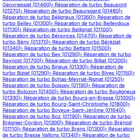
Géovreissiat
(
01460
)
›
Réparation de turbo
Beaupont
(
01270
)
›
Réparation de turbo
Beauregard
(
01480
)
›
Réparation de turbo
Béligneux
(
01360
)
›
Réparation de
turbo
Belley
(
01300
)
›
Réparation de turbo
Belleydoux
(
01130
)
›
Réparation de turbo
Bellignat
(
01100
)
›
Réparation de turbo
Bénonces
(
01470
)
›
Réparation de
turbo
Bény
(
01370
)
›
Réparation de turbo
Béréziat
(
01340
)
›
Réparation de turbo
Bettant
(
01500
)
›
Réparation de turbo
Bey
(
01290
)
›
Réparation de turbo
Beynost
(
01700
)
›
Réparation de turbo
Billiat
(
01200
)
›
Réparation de turbo
Birieux
(
01330
)
›
Réparation de
turbo
Biziat
(
01290
)
›
Réparation de turbo
Blyes
(
01150
)
›
Réparation de turbo
Bohas-Meyriat-Rignat
(
01250
)
›
Réparation de turbo
Boissey
(
01190
)
›
Réparation de
turbo
Bolozon
(
01450
)
›
Réparation de turbo
Bouligneux
(
01330
)
›
Réparation de turbo
Bourg-en-Bresse
(
01000
)
›
Réparation de turbo
Bourg-Saint-Christophe
(
01800
)
›
Réparation de turbo
Boyeux-Saint-Jérôme
(
01640
)
›
Réparation de turbo
Boz
(
01190
)
›
Réparation de turbo
Brégnier-Cordon
(
01300
)
›
Réparation de turbo
Brénod
(
01110
)
›
Réparation de turbo
Brens
(
01300
)
›
Réparation
de turbo
Bresse Vallons
(
01340
)
›
Réparation de turbo