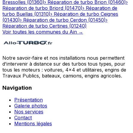
Bressolles
(
01360
)
›
Réparation de turbo
Brion
(
01460
)
›
Réparation de turbo
Briord
(
01470
)
›
Réparation de
turbo
Buellas
(
01310
)
›
Réparation de turbo
Ceignes
(
01430
)
›
Réparation de turbo
Cerdon
(
01450
)
›
Réparation de turbo
Certines
(
01240
)
Voir toutes les communes du
Ain
→
Notre savoir-faire et nos installations nous permettent
d'intervenir à distance sur des turbos tous types, pour
tous les moteurs : voitures, 4x4 et utilitaires, engins de
Travaux Publics, bateaux, camions, engins agricoles.
Navigation
Présentation
Galerie photos
Nos services
Contact
Mentions légales