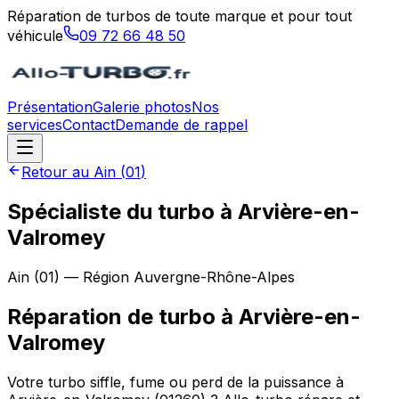
Réparation de turbos de toute marque et pour tout
véhicule
09 72 66 48 50
Présentation
Galerie photos
Nos
services
Contact
Demande de rappel
Retour au
Ain
(
01
)
Spécialiste du turbo à Arvière-en-
Valromey
Ain
(
01
) — Région
Auvergne-Rhône-Alpes
Réparation de turbo
à
Arvière-en-
Valromey
Votre turbo siffle, fume ou perd de la puissance à