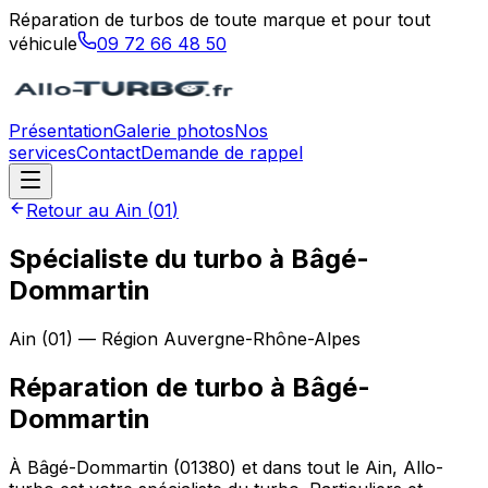
Réparation de turbos de toute marque et pour tout
véhicule
09 72 66 48 50
Présentation
Galerie photos
Nos
services
Contact
Demande de rappel
Retour au
Ain
(
01
)
Spécialiste du turbo à Bâgé-
Dommartin
Ain
(
01
) — Région
Auvergne-Rhône-Alpes
Réparation de turbo
à
Bâgé-
Dommartin
À Bâgé-Dommartin (01380) et dans tout le Ain, Allo-