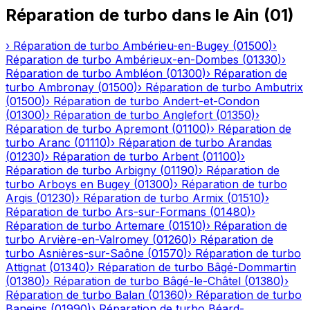
Réparation de turbo
dans le
Ain
(
01
)
›
Réparation de turbo
Ambérieu-en-Bugey
(
01500
)
›
Réparation de turbo
Ambérieux-en-Dombes
(
01330
)
›
Réparation de turbo
Ambléon
(
01300
)
›
Réparation de
turbo
Ambronay
(
01500
)
›
Réparation de turbo
Ambutrix
(
01500
)
›
Réparation de turbo
Andert-et-Condon
(
01300
)
›
Réparation de turbo
Anglefort
(
01350
)
›
Réparation de turbo
Apremont
(
01100
)
›
Réparation de
turbo
Aranc
(
01110
)
›
Réparation de turbo
Arandas
(
01230
)
›
Réparation de turbo
Arbent
(
01100
)
›
Réparation de turbo
Arbigny
(
01190
)
›
Réparation de
turbo
Arboys en Bugey
(
01300
)
›
Réparation de turbo
Argis
(
01230
)
›
Réparation de turbo
Armix
(
01510
)
›
Réparation de turbo
Ars-sur-Formans
(
01480
)
›
Réparation de turbo
Artemare
(
01510
)
›
Réparation de
turbo
Arvière-en-Valromey
(
01260
)
›
Réparation de
turbo
Asnières-sur-Saône
(
01570
)
›
Réparation de turbo
Attignat
(
01340
)
›
Réparation de turbo
Bâgé-Dommartin
(
01380
)
›
Réparation de turbo
Bâgé-le-Châtel
(
01380
)
›
Réparation de turbo
Balan
(
01360
)
›
Réparation de turbo
Baneins
(
01990
)
›
Réparation de turbo
Béard-