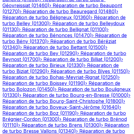
Géovreissiat
(
01460
)
›
Réparation de turbo
Beaupont
(
01270
)
›
Réparation de turbo
Beauregard
(
01480
)
›
Réparation de turbo
Béligneux
(
01360
)
›
Réparation de
turbo
Belley
(
01300
)
›
Réparation de turbo
Belleydoux
(
01130
)
›
Réparation de turbo
Bellignat
(
01100
)
›
Réparation de turbo
Bénonces
(
01470
)
›
Réparation de
turbo
Bény
(
01370
)
›
Réparation de turbo
Béréziat
(
01340
)
›
Réparation de turbo
Bettant
(
01500
)
›
Réparation de turbo
Bey
(
01290
)
›
Réparation de turbo
Beynost
(
01700
)
›
Réparation de turbo
Billiat
(
01200
)
›
Réparation de turbo
Birieux
(
01330
)
›
Réparation de
turbo
Biziat
(
01290
)
›
Réparation de turbo
Blyes
(
01150
)
›
Réparation de turbo
Bohas-Meyriat-Rignat
(
01250
)
›
Réparation de turbo
Boissey
(
01190
)
›
Réparation de
turbo
Bolozon
(
01450
)
›
Réparation de turbo
Bouligneux
(
01330
)
›
Réparation de turbo
Bourg-en-Bresse
(
01000
)
›
Réparation de turbo
Bourg-Saint-Christophe
(
01800
)
›
Réparation de turbo
Boyeux-Saint-Jérôme
(
01640
)
›
Réparation de turbo
Boz
(
01190
)
›
Réparation de turbo
Brégnier-Cordon
(
01300
)
›
Réparation de turbo
Brénod
(
01110
)
›
Réparation de turbo
Brens
(
01300
)
›
Réparation
de turbo
Bresse Vallons
(
01340
)
›
Réparation de turbo