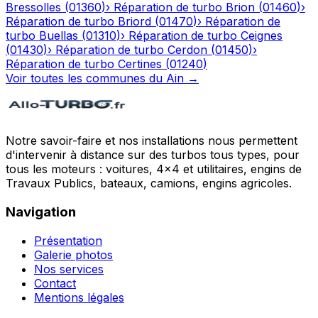
Bressolles
(
01360
)
›
Réparation de turbo
Brion
(
01460
)
›
Réparation de turbo
Briord
(
01470
)
›
Réparation de
turbo
Buellas
(
01310
)
›
Réparation de turbo
Ceignes
(
01430
)
›
Réparation de turbo
Cerdon
(
01450
)
›
Réparation de turbo
Certines
(
01240
)
Voir toutes les communes du
Ain
→
Notre savoir-faire et nos installations nous permettent
d'intervenir à distance sur des turbos tous types, pour
tous les moteurs : voitures, 4x4 et utilitaires, engins de
Travaux Publics, bateaux, camions, engins agricoles.
Navigation
Présentation
Galerie photos
Nos services
Contact
Mentions légales