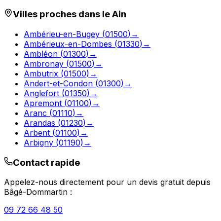
Villes proches dans le
Ain
Ambérieu-en-Bugey
(
01500
)
→
Ambérieux-en-Dombes
(
01330
)
→
Ambléon
(
01300
)
→
Ambronay
(
01500
)
→
Ambutrix
(
01500
)
→
Andert-et-Condon
(
01300
)
→
Anglefort
(
01350
)
→
Apremont
(
01100
)
→
Aranc
(
01110
)
→
Arandas
(
01230
)
→
Arbent
(
01100
)
→
Arbigny
(
01190
)
→
Contact rapide
Appelez-nous directement pour un devis gratuit depuis
Bâgé-Dommartin
:
09 72 66 48 50