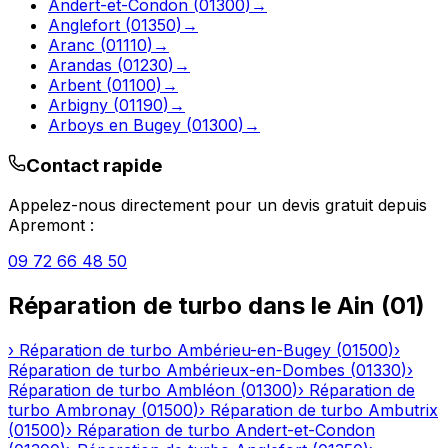
Andert-et-Condon
(
01300
)
→
Anglefort
(
01350
)
→
Aranc
(
01110
)
→
Arandas
(
01230
)
→
Arbent
(
01100
)
→
Arbigny
(
01190
)
→
Arboys en Bugey
(
01300
)
→
Contact rapide
Appelez-nous directement pour un devis gratuit depuis
Apremont
:
09 72 66 48 50
Réparation de turbo
dans le
Ain
(
01
)
›
Réparation de turbo
Ambérieu-en-Bugey
(
01500
)
›
Réparation de turbo
Ambérieux-en-Dombes
(
01330
)
›
Réparation de turbo
Ambléon
(
01300
)
›
Réparation de
turbo
Ambronay
(
01500
)
›
Réparation de turbo
Ambutrix
(
01500
)
›
Réparation de turbo
Andert-et-Condon