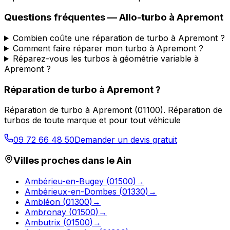
Questions fréquentes —
Allo-turbo
à
Apremont
Combien coûte une réparation de turbo à Apremont ?
Comment faire réparer mon turbo à Apremont ?
Réparez-vous les turbos à géométrie variable à
Apremont ?
Réparation de turbo
à
Apremont
?
Réparation de turbo
à
Apremont
(
01100
).
Réparation de
turbos de toute marque et pour tout véhicule
09 72 66 48 50
Demander un devis gratuit
Villes proches dans le
Ain
Ambérieu-en-Bugey
(
01500
)
→
Ambérieux-en-Dombes
(
01330
)
→
Ambléon
(
01300
)
→
Ambronay
(
01500
)
→
Ambutrix
(
01500
)
→