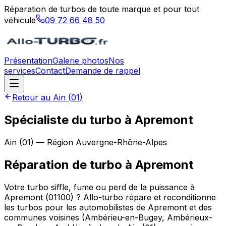
Réparation de turbos de toute marque et pour tout
véhicule
09 72 66 48 50
Présentation
Galerie photos
Nos
services
Contact
Demande de rappel
Retour au
Ain
(
01
)
Spécialiste du turbo à Apremont
Ain
(
01
) — Région
Auvergne-Rhône-Alpes
Réparation de turbo
à
Apremont
Votre turbo siffle, fume ou perd de la puissance à
Apremont (01100) ? Allo-turbo répare et reconditionne
les turbos pour les automobilistes de Apremont et des
communes voisines (Ambérieu-en-Bugey, Ambérieux-