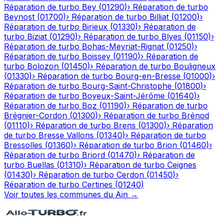
Réparation de turbo
Bey
(
01290
)
›
Réparation de turbo
Beynost
(
01700
)
›
Réparation de turbo
Billiat
(
01200
)
›
Réparation de turbo
Birieux
(
01330
)
›
Réparation de
turbo
Biziat
(
01290
)
›
Réparation de turbo
Blyes
(
01150
)
›
Réparation de turbo
Bohas-Meyriat-Rignat
(
01250
)
›
Réparation de turbo
Boissey
(
01190
)
›
Réparation de
turbo
Bolozon
(
01450
)
›
Réparation de turbo
Bouligneux
(
01330
)
›
Réparation de turbo
Bourg-en-Bresse
(
01000
)
›
Réparation de turbo
Bourg-Saint-Christophe
(
01800
)
›
Réparation de turbo
Boyeux-Saint-Jérôme
(
01640
)
›
Réparation de turbo
Boz
(
01190
)
›
Réparation de turbo
Brégnier-Cordon
(
01300
)
›
Réparation de turbo
Brénod
(
01110
)
›
Réparation de turbo
Brens
(
01300
)
›
Réparation
de turbo
Bresse Vallons
(
01340
)
›
Réparation de turbo
Bressolles
(
01360
)
›
Réparation de turbo
Brion
(
01460
)
›
Réparation de turbo
Briord
(
01470
)
›
Réparation de
turbo
Buellas
(
01310
)
›
Réparation de turbo
Ceignes
(
01430
)
›
Réparation de turbo
Cerdon
(
01450
)
›
Réparation de turbo
Certines
(
01240
)
Voir toutes les communes du
Ain
→