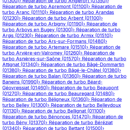
(
01300
)
›
Réparation de turbo
Anglefort
(
01350
)
›
Réparation de turbo
Apremont
(
01100
)
›
Réparation de
turbo
Aranc
(
01110
)
›
Réparation de turbo
Arandas
(
01230
)
›
Réparation de turbo
Arbent
(
01100
)
›
Réparation de turbo
Arbigny
(
01190
)
›
Réparation de
turbo
Arboys en Bugey
(
01300
)
›
Réparation de turbo
Argis
(
01230
)
›
Réparation de turbo
Armix
(
01510
)
›
Réparation de turbo
Ars-sur-Formans
(
01480
)
›
Réparation de turbo
Artemare
(
01510
)
›
Réparation de
turbo
Arvière-en-Valromey
(
01260
)
›
Réparation de
turbo
Asnières-sur-Saône
(
01570
)
›
Réparation de turbo
Attignat
(
01340
)
›
Réparation de turbo
Bâgé-Dommartin
(
01380
)
›
Réparation de turbo
Bâgé-le-Châtel
(
01380
)
›
Réparation de turbo
Balan
(
01360
)
›
Réparation de turbo
Baneins
(
01990
)
›
Réparation de turbo
Béard-
Géovreissiat
(
01460
)
›
Réparation de turbo
Beaupont
(
01270
)
›
Réparation de turbo
Beauregard
(
01480
)
›
Réparation de turbo
Béligneux
(
01360
)
›
Réparation de
turbo
Belley
(
01300
)
›
Réparation de turbo
Belleydoux
(
01130
)
›
Réparation de turbo
Bellignat
(
01100
)
›
Réparation de turbo
Bénonces
(
01470
)
›
Réparation de
turbo
Bény
(
01370
)
›
Réparation de turbo
Béréziat
(
01340
)
›
Réparation de turbo
Bettant
(
01500
)
›