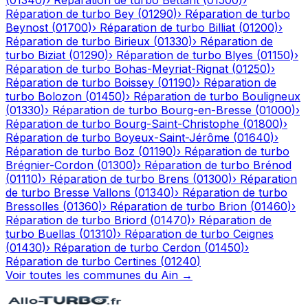
(
01340
)
›
Réparation de turbo
Bettant
(
01500
)
›
Réparation de turbo
Bey
(
01290
)
›
Réparation de turbo
Beynost
(
01700
)
›
Réparation de turbo
Billiat
(
01200
)
›
Réparation de turbo
Birieux
(
01330
)
›
Réparation de
turbo
Biziat
(
01290
)
›
Réparation de turbo
Blyes
(
01150
)
›
Réparation de turbo
Bohas-Meyriat-Rignat
(
01250
)
›
Réparation de turbo
Boissey
(
01190
)
›
Réparation de
turbo
Bolozon
(
01450
)
›
Réparation de turbo
Bouligneux
(
01330
)
›
Réparation de turbo
Bourg-en-Bresse
(
01000
)
›
Réparation de turbo
Bourg-Saint-Christophe
(
01800
)
›
Réparation de turbo
Boyeux-Saint-Jérôme
(
01640
)
›
Réparation de turbo
Boz
(
01190
)
›
Réparation de turbo
Brégnier-Cordon
(
01300
)
›
Réparation de turbo
Brénod
(
01110
)
›
Réparation de turbo
Brens
(
01300
)
›
Réparation
de turbo
Bresse Vallons
(
01340
)
›
Réparation de turbo
Bressolles
(
01360
)
›
Réparation de turbo
Brion
(
01460
)
›
Réparation de turbo
Briord
(
01470
)
›
Réparation de
turbo
Buellas
(
01310
)
›
Réparation de turbo
Ceignes
(
01430
)
›
Réparation de turbo
Cerdon
(
01450
)
›
Réparation de turbo
Certines
(
01240
)
Voir toutes les communes du
Ain
→