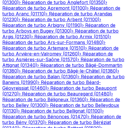
(
01300
)
›
Réparation de turbo
Anglefort
(
01350
)
›
Réparation de turbo
Apremont
(
01100
)
›
Réparation de
turbo
Aranc
(
01110
)
›
Réparation de turbo
Arandas
(
01230
)
›
Réparation de turbo
Arbent
(
01100
)
›
Réparation de turbo
Arbigny
(
01190
)
›
Réparation de
turbo
Arboys en Bugey
(
01300
)
›
Réparation de turbo
Argis
(
01230
)
›
Réparation de turbo
Armix
(
01510
)
›
Réparation de turbo
Ars-sur-Formans
(
01480
)
›
Réparation de turbo
Artemare
(
01510
)
›
Réparation de
turbo
Arvière-en-Valromey
(
01260
)
›
Réparation de
turbo
Asnières-sur-Saône
(
01570
)
›
Réparation de turbo
Attignat
(
01340
)
›
Réparation de turbo
Bâgé-Dommartin
(
01380
)
›
Réparation de turbo
Bâgé-le-Châtel
(
01380
)
›
Réparation de turbo
Balan
(
01360
)
›
Réparation de turbo
Baneins
(
01990
)
›
Réparation de turbo
Béard-
Géovreissiat
(
01460
)
›
Réparation de turbo
Beaupont
(
01270
)
›
Réparation de turbo
Beauregard
(
01480
)
›
Réparation de turbo
Béligneux
(
01360
)
›
Réparation de
turbo
Belley
(
01300
)
›
Réparation de turbo
Belleydoux
(
01130
)
›
Réparation de turbo
Bellignat
(
01100
)
›
Réparation de turbo
Bénonces
(
01470
)
›
Réparation de
turbo
Bény
(
01370
)
›
Réparation de turbo
Béréziat