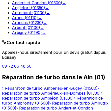
Andert-et-Condon
(
01300
)
→
Anglefort
(
01350
)
→
Apremont
(
01100
)
→
Aranc
(
01110
)
→
Arandas
(
01230
)
→
Arbent
(
01100
)
→
Arbigny
(
01190
)
→
Contact rapide
Appelez-nous directement pour un devis gratuit depuis
Boissey
:
09 72 66 48 50
Réparation de turbo
dans le
Ain
(
01
)
›
Réparation de turbo
Ambérieu-en-Bugey
(
01500
)
›
Réparation de turbo
Ambérieux-en-Dombes
(
01330
)
›
Réparation de turbo
Ambléon
(
01300
)
›
Réparation de
turbo
Ambronay
(
01500
)
›
Réparation de turbo
Ambutrix
(
01500
)
›
Réparation de turbo
Andert-et-Condon