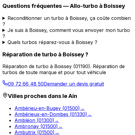
Questions fréquentes —
Allo-turbo
à
Boissey
Reconditionner un turbo à Boissey, ça coûte combien
?
Je suis à Boissey, comment vous envoyer mon turbo
?
Quels turbos réparez-vous à Boissey ?
Réparation de turbo
à
Boissey
?
Réparation de turbo
à
Boissey
(
01190
).
Réparation de
turbos de toute marque et pour tout véhicule
09 72 66 48 50
Demander un devis gratuit
Villes proches dans le
Ain
Ambérieu-en-Bugey
(
01500
)
→
Ambérieux-en-Dombes
(
01330
)
→
Ambléon
(
01300
)
→
Ambronay
(
01500
)
→
Ambutrix
(
01500
)
→