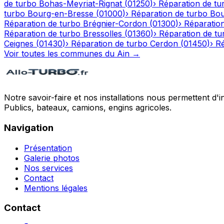
de turbo
Bohas-Meyriat-Rignat
(
01250
)
›
Réparation de tu
turbo
Bourg-en-Bresse
(
01000
)
›
Réparation de turbo
Bou
Réparation de turbo
Brégnier-Cordon
(
01300
)
›
Réparatio
Réparation de turbo
Bressolles
(
01360
)
›
Réparation de tu
Ceignes
(
01430
)
›
Réparation de turbo
Cerdon
(
01450
)
›
Ré
Voir toutes les communes du
Ain
→
Notre savoir-faire et nos installations nous permettent d'i
Publics, bateaux, camions, engins agricoles.
Navigation
Présentation
Galerie photos
Nos services
Contact
Mentions légales
Contact