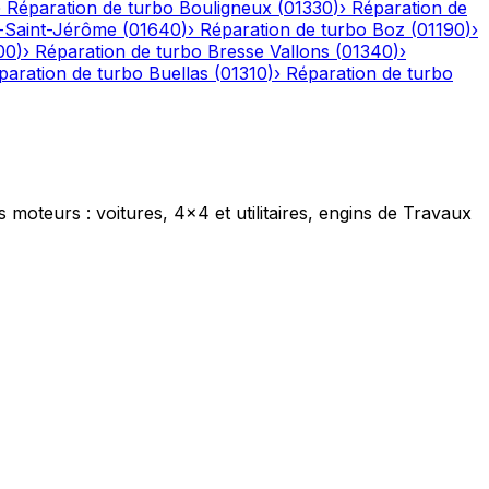
›
Réparation de turbo
Bouligneux
(
01330
)
›
Réparation de
-Saint-Jérôme
(
01640
)
›
Réparation de turbo
Boz
(
01190
)
›
00
)
›
Réparation de turbo
Bresse Vallons
(
01340
)
›
paration de turbo
Buellas
(
01310
)
›
Réparation de turbo
s moteurs : voitures, 4x4 et utilitaires, engins de Travaux