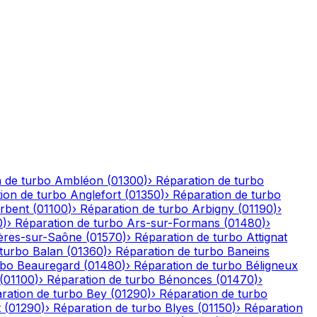
 de turbo
Ambléon
(
01300
)
›
Réparation de turbo
ion de turbo
Anglefort
(
01350
)
›
Réparation de turbo
rbent
(
01100
)
›
Réparation de turbo
Arbigny
(
01190
)
›
0
)
›
Réparation de turbo
Ars-sur-Formans
(
01480
)
›
ères-sur-Saône
(
01570
)
›
Réparation de turbo
Attignat
 turbo
Balan
(
01360
)
›
Réparation de turbo
Baneins
rbo
Beauregard
(
01480
)
›
Réparation de turbo
Béligneux
(
01100
)
›
Réparation de turbo
Bénonces
(
01470
)
›
ration de turbo
Bey
(
01290
)
›
Réparation de turbo
t
(
01290
)
›
Réparation de turbo
Blyes
(
01150
)
›
Réparation