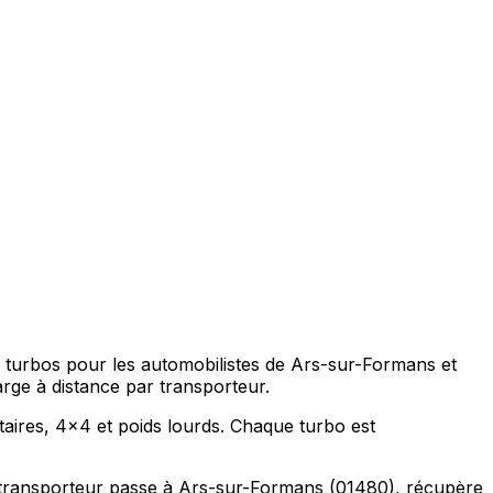
s turbos pour les automobilistes de Ars-sur-Formans et
ge à distance par transporteur.
taires, 4x4 et poids lourds. Chaque turbo est
 transporteur passe à Ars-sur-Formans (01480), récupère