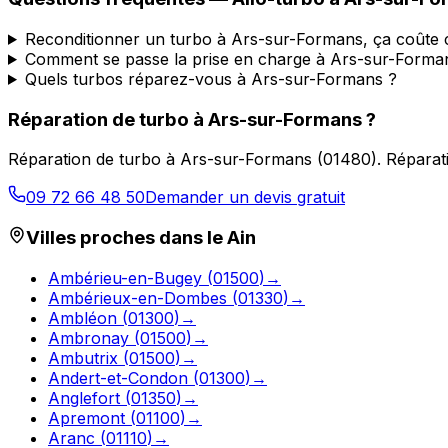
Reconditionner un turbo à Ars-sur-Formans, ça coûte
Comment se passe la prise en charge à Ars-sur-Forma
Quels turbos réparez-vous à Ars-sur-Formans ?
Réparation de turbo
à
Ars-sur-Formans
?
Réparation de turbo
à
Ars-sur-Formans
(
01480
).
Réparat
09 72 66 48 50
Demander un devis gratuit
Villes proches dans le
Ain
Ambérieu-en-Bugey
(
01500
)
→
Ambérieux-en-Dombes
(
01330
)
→
Ambléon
(
01300
)
→
Ambronay
(
01500
)
→
Ambutrix
(
01500
)
→
Andert-et-Condon
(
01300
)
→
Anglefort
(
01350
)
→
Apremont
(
01100
)
→
Aranc
(
01110
)
→