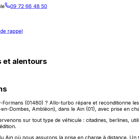
le
09 72 66 48 50
de rappel
 et alentours
ns
ur-Formans (01480) ? Allo-turbo répare et reconditionne le
-Dombes, Ambléon), dans le Ain (01), avec prise en char
enons sur tout type de véhicule : citadines, berlines, utili
dition.
 Ain où nous assurons la prise en charge à distance. Un