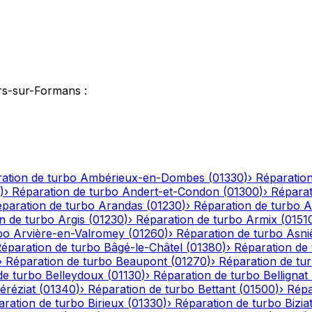
rs-sur-Formans
:
ation de turbo
Ambérieux-en-Dombes
(
01330
)
›
Réparation
)
›
Réparation de turbo
Andert-et-Condon
(
01300
)
›
Réparat
paration de turbo
Arandas
(
01230
)
›
Réparation de turbo
A
n de turbo
Argis
(
01230
)
›
Réparation de turbo
Armix
(
0151
bo
Arvière-en-Valromey
(
01260
)
›
Réparation de turbo
Asni
éparation de turbo
Bâgé-le-Châtel
(
01380
)
›
Réparation de
›
Réparation de turbo
Beaupont
(
01270
)
›
Réparation de tu
de turbo
Belleydoux
(
01130
)
›
Réparation de turbo
Bellignat
éréziat
(
01340
)
›
Réparation de turbo
Bettant
(
01500
)
›
Répa
aration de turbo
Birieux
(
01330
)
›
Réparation de turbo
Bizia