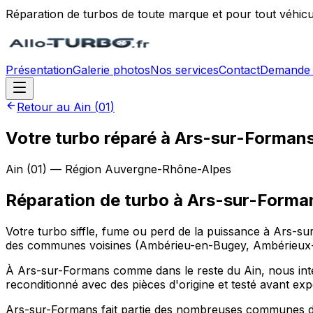
Réparation de turbos de toute marque et pour tout véhicu
Présentation
Galerie photos
Nos services
Contact
Demande 
Retour au
Ain
(
01
)
Votre turbo réparé à Ars-sur-Formans
Ain
(
01
) — Région
Auvergne-Rhône-Alpes
Réparation de turbo
à
Ars-sur-Forma
Votre turbo siffle, fume ou perd de la puissance à Ars-s
des communes voisines (Ambérieu-en-Bugey, Ambérieux-en
À Ars-sur-Formans comme dans le reste du Ain, nous interv
reconditionné avec des pièces d'origine et testé avant expé
Ars-sur-Formans fait partie des nombreuses communes du