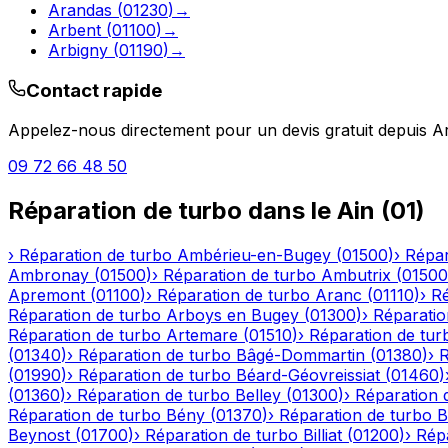
Arandas
(
01230
)
→
Arbent
(
01100
)
→
Arbigny
(
01190
)
→
Contact rapide
Appelez-nous directement pour un devis gratuit depuis
A
09 72 66 48 50
Réparation de turbo
dans le
Ain
(
01
)
›
Réparation de turbo
Ambérieu-en-Bugey
(
01500
)
›
Répar
Ambronay
(
01500
)
›
Réparation de turbo
Ambutrix
(
01500
Apremont
(
01100
)
›
Réparation de turbo
Aranc
(
01110
)
›
Ré
Réparation de turbo
Arboys en Bugey
(
01300
)
›
Réparatio
Réparation de turbo
Artemare
(
01510
)
›
Réparation de tur
(
01340
)
›
Réparation de turbo
Bâgé-Dommartin
(
01380
)
›
R
(
01990
)
›
Réparation de turbo
Béard-Géovreissiat
(
01460
)
(
01360
)
›
Réparation de turbo
Belley
(
01300
)
›
Réparation 
Réparation de turbo
Bény
(
01370
)
›
Réparation de turbo
B
Beynost
(
01700
)
›
Réparation de turbo
Billiat
(
01200
)
›
Rép