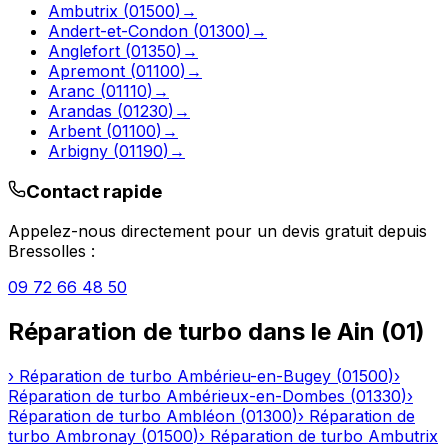
Ambutrix
(
01500
)
→
Andert-et-Condon
(
01300
)
→
Anglefort
(
01350
)
→
Apremont
(
01100
)
→
Aranc
(
01110
)
→
Arandas
(
01230
)
→
Arbent
(
01100
)
→
Arbigny
(
01190
)
→
Contact rapide
Appelez-nous directement pour un devis gratuit depuis
Bressolles
:
09 72 66 48 50
Réparation de turbo
dans le
Ain
(
01
)
›
Réparation de turbo
Ambérieu-en-Bugey
(
01500
)
›
Réparation de turbo
Ambérieux-en-Dombes
(
01330
)
›
Réparation de turbo
Ambléon
(
01300
)
›
Réparation de
turbo
Ambronay
(
01500
)
›
Réparation de turbo
Ambutrix