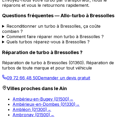
réparons et vous le retournons rapidement.
Questions fréquentes —
Allo-turbo
à
Bressolles
Reconditionner un turbo à Bressolles, ça coûte
combien ?
Comment faire réparer mon turbo à Bressolles ?
Quels turbos réparez-vous à Bressolles ?
Réparation de turbo
à
Bressolles
?
Réparation de turbo
à
Bressolles
(
01360
).
Réparation de
turbos de toute marque et pour tout véhicule
09 72 66 48 50
Demander un devis gratuit
Villes proches dans le
Ain
Ambérieu-en-Bugey
(
01500
)
→
Ambérieux-en-Dombes
(
01330
)
→
Ambléon
(
01300
)
→
Ambronay
(
01500
)
→