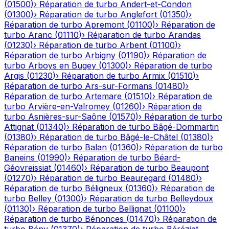
(
01500
)
›
Réparation de turbo
Andert-et-Condon
(
01300
)
›
Réparation de turbo
Anglefort
(
01350
)
›
Réparation de turbo
Apremont
(
01100
)
›
Réparation de
turbo
Aranc
(
01110
)
›
Réparation de turbo
Arandas
(
01230
)
›
Réparation de turbo
Arbent
(
01100
)
›
Réparation de turbo
Arbigny
(
01190
)
›
Réparation de
turbo
Arboys en Bugey
(
01300
)
›
Réparation de turbo
Argis
(
01230
)
›
Réparation de turbo
Armix
(
01510
)
›
Réparation de turbo
Ars-sur-Formans
(
01480
)
›
Réparation de turbo
Artemare
(
01510
)
›
Réparation de
turbo
Arvière-en-Valromey
(
01260
)
›
Réparation de
turbo
Asnières-sur-Saône
(
01570
)
›
Réparation de turbo
Attignat
(
01340
)
›
Réparation de turbo
Bâgé-Dommartin
(
01380
)
›
Réparation de turbo
Bâgé-le-Châtel
(
01380
)
›
Réparation de turbo
Balan
(
01360
)
›
Réparation de turbo
Baneins
(
01990
)
›
Réparation de turbo
Béard-
Géovreissiat
(
01460
)
›
Réparation de turbo
Beaupont
(
01270
)
›
Réparation de turbo
Beauregard
(
01480
)
›
Réparation de turbo
Béligneux
(
01360
)
›
Réparation de
turbo
Belley
(
01300
)
›
Réparation de turbo
Belleydoux
(
01130
)
›
Réparation de turbo
Bellignat
(
01100
)
›
Réparation de turbo
Bénonces
(
01470
)
›
Réparation de