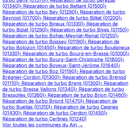
turbo
Bény
(
01370
)
›
Réparation de turbo
Béréziat
(
01340
)
›
Réparation de turbo
Bettant
(
01500
)
›
Réparation de turbo
Bey
(
01290
)
›
Réparation de turbo
Beynost
(
01700
)
›
Réparation de turbo
Billiat
(
01200
)
›
Réparation de turbo
Birieux
(
01330
)
›
Réparation de
turbo
Biziat
(
01290
)
›
Réparation de turbo
Blyes
(
01150
)
›
Réparation de turbo
Bohas-Meyriat-Rignat
(
01250
)
›
Réparation de turbo
Boissey
(
01190
)
›
Réparation de
turbo
Bolozon
(
01450
)
›
Réparation de turbo
Bouligneux
(
01330
)
›
Réparation de turbo
Bourg-en-Bresse
(
01000
)
›
Réparation de turbo
Bourg-Saint-Christophe
(
01800
)
›
Réparation de turbo
Boyeux-Saint-Jérôme
(
01640
)
›
Réparation de turbo
Boz
(
01190
)
›
Réparation de turbo
Brégnier-Cordon
(
01300
)
›
Réparation de turbo
Brénod
(
01110
)
›
Réparation de turbo
Brens
(
01300
)
›
Réparation
de turbo
Bresse Vallons
(
01340
)
›
Réparation de turbo
Bressolles
(
01360
)
›
Réparation de turbo
Brion
(
01460
)
›
Réparation de turbo
Briord
(
01470
)
›
Réparation de
turbo
Buellas
(
01310
)
›
Réparation de turbo
Ceignes
(
01430
)
›
Réparation de turbo
Cerdon
(
01450
)
›
Réparation de turbo
Certines
(
01240
)
Voir toutes les communes du
Ain
→