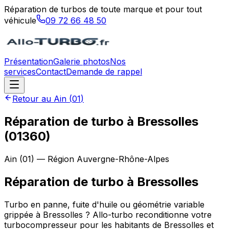
Réparation de turbos de toute marque et pour tout
véhicule
09 72 66 48 50
Présentation
Galerie photos
Nos
services
Contact
Demande de rappel
Retour au
Ain
(
01
)
Réparation de turbo à Bressolles
(01360)
Ain
(
01
) — Région
Auvergne-Rhône-Alpes
Réparation de turbo
à
Bressolles
Turbo en panne, fuite d'huile ou géométrie variable
grippée à Bressolles ? Allo-turbo reconditionne votre
turbocompresseur pour les habitants de Bressolles et