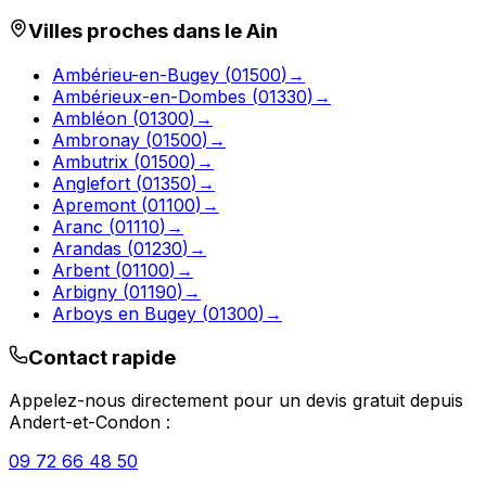
Villes proches dans le
Ain
Ambérieu-en-Bugey
(
01500
)
→
Ambérieux-en-Dombes
(
01330
)
→
Ambléon
(
01300
)
→
Ambronay
(
01500
)
→
Ambutrix
(
01500
)
→
Anglefort
(
01350
)
→
Apremont
(
01100
)
→
Aranc
(
01110
)
→
Arandas
(
01230
)
→
Arbent
(
01100
)
→
Arbigny
(
01190
)
→
Arboys en Bugey
(
01300
)
→
Contact rapide
Appelez-nous directement pour un devis gratuit depuis
Andert-et-Condon
:
09 72 66 48 50