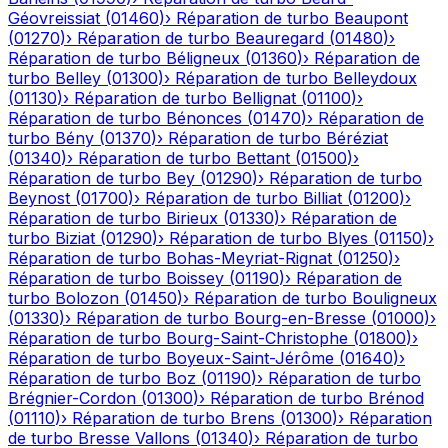
Géovreissiat
(
01460
)
›
Réparation de turbo
Beaupont
(
01270
)
›
Réparation de turbo
Beauregard
(
01480
)
›
Réparation de turbo
Béligneux
(
01360
)
›
Réparation de
turbo
Belley
(
01300
)
›
Réparation de turbo
Belleydoux
(
01130
)
›
Réparation de turbo
Bellignat
(
01100
)
›
Réparation de turbo
Bénonces
(
01470
)
›
Réparation de
turbo
Bény
(
01370
)
›
Réparation de turbo
Béréziat
(
01340
)
›
Réparation de turbo
Bettant
(
01500
)
›
Réparation de turbo
Bey
(
01290
)
›
Réparation de turbo
Beynost
(
01700
)
›
Réparation de turbo
Billiat
(
01200
)
›
Réparation de turbo
Birieux
(
01330
)
›
Réparation de
turbo
Biziat
(
01290
)
›
Réparation de turbo
Blyes
(
01150
)
›
Réparation de turbo
Bohas-Meyriat-Rignat
(
01250
)
›
Réparation de turbo
Boissey
(
01190
)
›
Réparation de
turbo
Bolozon
(
01450
)
›
Réparation de turbo
Bouligneux
(
01330
)
›
Réparation de turbo
Bourg-en-Bresse
(
01000
)
›
Réparation de turbo
Bourg-Saint-Christophe
(
01800
)
›
Réparation de turbo
Boyeux-Saint-Jérôme
(
01640
)
›
Réparation de turbo
Boz
(
01190
)
›
Réparation de turbo
Brégnier-Cordon
(
01300
)
›
Réparation de turbo
Brénod
(
01110
)
›
Réparation de turbo
Brens
(
01300
)
›
Réparation
de turbo
Bresse Vallons
(
01340
)
›
Réparation de turbo