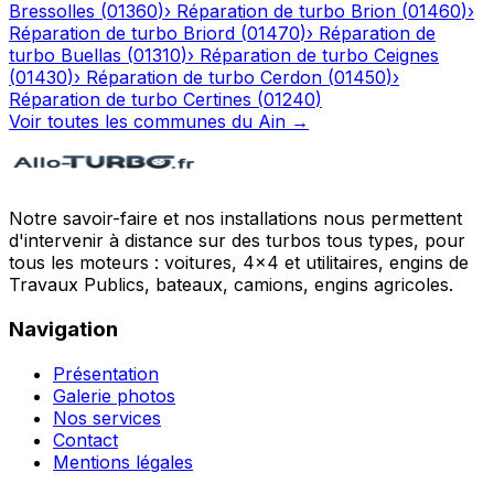
Bressolles
(
01360
)
›
Réparation de turbo
Brion
(
01460
)
›
Réparation de turbo
Briord
(
01470
)
›
Réparation de
turbo
Buellas
(
01310
)
›
Réparation de turbo
Ceignes
(
01430
)
›
Réparation de turbo
Cerdon
(
01450
)
›
Réparation de turbo
Certines
(
01240
)
Voir toutes les communes du
Ain
→
Notre savoir-faire et nos installations nous permettent
d'intervenir à distance sur des turbos tous types, pour
tous les moteurs : voitures, 4x4 et utilitaires, engins de
Travaux Publics, bateaux, camions, engins agricoles.
Navigation
Présentation
Galerie photos
Nos services
Contact
Mentions légales