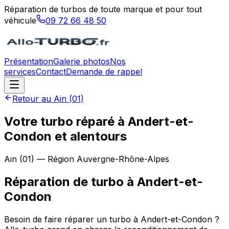
Réparation de turbos de toute marque et pour tout
véhicule
09 72 66 48 50
Présentation
Galerie photos
Nos
services
Contact
Demande de rappel
Retour au
Ain
(
01
)
Votre turbo réparé à Andert-et-
Condon et alentours
Ain
(
01
) — Région
Auvergne-Rhône-Alpes
Réparation de turbo
à
Andert-et-
Condon
Besoin de faire réparer un turbo à Andert-et-Condon ?