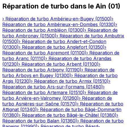
Réparation de turbo
dans le
Ain
(
01
)
›
Réparation de turbo
Ambérieu-en-Bugey
(
01500
)
›
Réparation de turbo
Ambérieux-en-Dombes
(
01330
)
›
Réparation de turbo
Ambléon
(
01300
)
›
Réparation de
turbo
Ambronay
(
01500
)
›
Réparation de turbo
Ambutrix
(
01500
)
›
Réparation de turbo
Andert-et-Condon
(
01300
)
›
Réparation de turbo
Anglefort
(
01350
)
›
Réparation de turbo
Apremont
(
01100
)
›
Réparation de
turbo
Aranc
(
01110
)
›
Réparation de turbo
Arandas
(
01230
)
›
Réparation de turbo
Arbent
(
01100
)
›
Réparation de turbo
Arbigny
(
01190
)
›
Réparation de
turbo
Arboys en Bugey
(
01300
)
›
Réparation de turbo
Argis
(
01230
)
›
Réparation de turbo
Armix
(
01510
)
›
Réparation de turbo
Ars-sur-Formans
(
01480
)
›
Réparation de turbo
Artemare
(
01510
)
›
Réparation de
turbo
Arvière-en-Valromey
(
01260
)
›
Réparation de
turbo
Asnières-sur-Saône
(
01570
)
›
Réparation de turbo
Attignat
(
01340
)
›
Réparation de turbo
Bâgé-Dommartin
(
01380
)
›
Réparation de turbo
Bâgé-le-Châtel
(
01380
)
›
Réparation de turbo
Balan
(
01360
)
›
Réparation de turbo
Baneins
(
01990
)
›
Réparation de turbo
Béard-