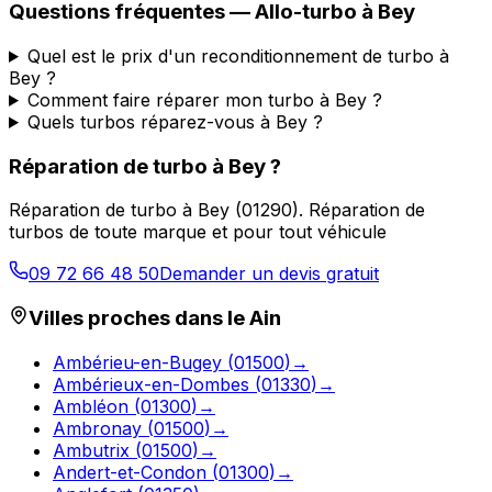
Questions fréquentes —
Allo-turbo
à
Bey
Quel est le prix d'un reconditionnement de turbo à
Bey ?
Comment faire réparer mon turbo à Bey ?
Quels turbos réparez-vous à Bey ?
Réparation de turbo
à
Bey
?
Réparation de turbo
à
Bey
(
01290
).
Réparation de
turbos de toute marque et pour tout véhicule
09 72 66 48 50
Demander un devis gratuit
Villes proches dans le
Ain
Ambérieu-en-Bugey
(
01500
)
→
Ambérieux-en-Dombes
(
01330
)
→
Ambléon
(
01300
)
→
Ambronay
(
01500
)
→
Ambutrix
(
01500
)
→
Andert-et-Condon
(
01300
)
→