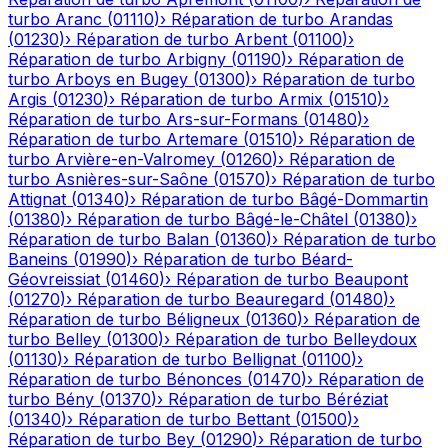
turbo
Aranc
(
01110
)
›
Réparation de turbo
Arandas
(
01230
)
›
Réparation de turbo
Arbent
(
01100
)
›
Réparation de turbo
Arbigny
(
01190
)
›
Réparation de
turbo
Arboys en Bugey
(
01300
)
›
Réparation de turbo
Argis
(
01230
)
›
Réparation de turbo
Armix
(
01510
)
›
Réparation de turbo
Ars-sur-Formans
(
01480
)
›
Réparation de turbo
Artemare
(
01510
)
›
Réparation de
turbo
Arvière-en-Valromey
(
01260
)
›
Réparation de
turbo
Asnières-sur-Saône
(
01570
)
›
Réparation de turbo
Attignat
(
01340
)
›
Réparation de turbo
Bâgé-Dommartin
(
01380
)
›
Réparation de turbo
Bâgé-le-Châtel
(
01380
)
›
Réparation de turbo
Balan
(
01360
)
›
Réparation de turbo
Baneins
(
01990
)
›
Réparation de turbo
Béard-
Géovreissiat
(
01460
)
›
Réparation de turbo
Beaupont
(
01270
)
›
Réparation de turbo
Beauregard
(
01480
)
›
Réparation de turbo
Béligneux
(
01360
)
›
Réparation de
turbo
Belley
(
01300
)
›
Réparation de turbo
Belleydoux
(
01130
)
›
Réparation de turbo
Bellignat
(
01100
)
›
Réparation de turbo
Bénonces
(
01470
)
›
Réparation de
turbo
Bény
(
01370
)
›
Réparation de turbo
Béréziat
(
01340
)
›
Réparation de turbo
Bettant
(
01500
)
›
Réparation de turbo
Bey
(
01290
)
›
Réparation de turbo