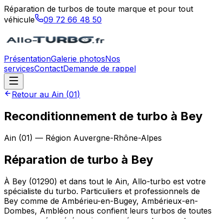
Réparation de turbos de toute marque et pour tout
véhicule
09 72 66 48 50
Présentation
Galerie photos
Nos
services
Contact
Demande de rappel
Retour au
Ain
(
01
)
Reconditionnement de turbo à Bey
Ain
(
01
) — Région
Auvergne-Rhône-Alpes
Réparation de turbo
à
Bey
À Bey (01290) et dans tout le Ain, Allo-turbo est votre
spécialiste du turbo. Particuliers et professionnels de
Bey comme de Ambérieu-en-Bugey, Ambérieux-en-
Dombes, Ambléon nous confient leurs turbos de toutes