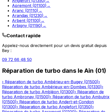
Anglefort
(
01350
)
→
Apremont
(
01100
)
→
Aranc
(
01110
)
→
Arandas
(
01230
)
→
Arbent
(
01100
)
→
Arbigny
(
01190
)
→
Contact rapide
Appelez-nous directement pour un devis gratuit depuis
Bey
:
09 72 66 48 50
Réparation de turbo
dans le
Ain
(
01
)
›
Réparation de turbo
Ambérieu-en-Bugey
(
01500
)
›
Réparation de turbo
Ambérieux-en-Dombes
(
01330
)
›
Réparation de turbo
Ambléon
(
01300
)
›
Réparation de
turbo
Ambronay
(
01500
)
›
Réparation de turbo
Ambutrix
(
01500
)
›
Réparation de turbo
Andert-et-Condon
(
01300
)
›
Réparation de turbo
Anglefort
(
01350
)
›
Réparation de turbo
Apremont
(
01100
)
›
Réparation de