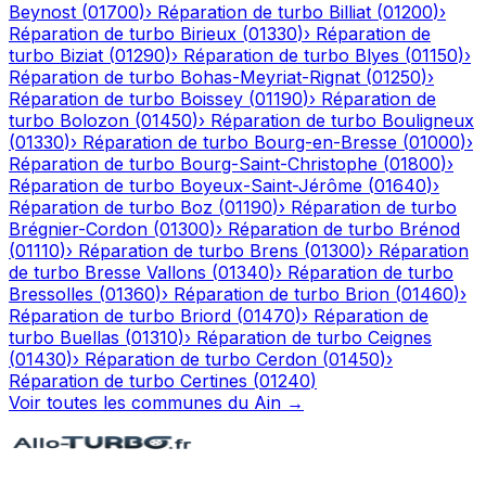
Beynost
(
01700
)
›
Réparation de turbo
Billiat
(
01200
)
›
Réparation de turbo
Birieux
(
01330
)
›
Réparation de
turbo
Biziat
(
01290
)
›
Réparation de turbo
Blyes
(
01150
)
›
Réparation de turbo
Bohas-Meyriat-Rignat
(
01250
)
›
Réparation de turbo
Boissey
(
01190
)
›
Réparation de
turbo
Bolozon
(
01450
)
›
Réparation de turbo
Bouligneux
(
01330
)
›
Réparation de turbo
Bourg-en-Bresse
(
01000
)
›
Réparation de turbo
Bourg-Saint-Christophe
(
01800
)
›
Réparation de turbo
Boyeux-Saint-Jérôme
(
01640
)
›
Réparation de turbo
Boz
(
01190
)
›
Réparation de turbo
Brégnier-Cordon
(
01300
)
›
Réparation de turbo
Brénod
(
01110
)
›
Réparation de turbo
Brens
(
01300
)
›
Réparation
de turbo
Bresse Vallons
(
01340
)
›
Réparation de turbo
Bressolles
(
01360
)
›
Réparation de turbo
Brion
(
01460
)
›
Réparation de turbo
Briord
(
01470
)
›
Réparation de
turbo
Buellas
(
01310
)
›
Réparation de turbo
Ceignes
(
01430
)
›
Réparation de turbo
Cerdon
(
01450
)
›
Réparation de turbo
Certines
(
01240
)
Voir toutes les communes du
Ain
→