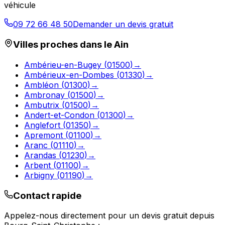
véhicule
09 72 66 48 50
Demander un devis gratuit
Villes proches dans le
Ain
Ambérieu-en-Bugey
(
01500
)
→
Ambérieux-en-Dombes
(
01330
)
→
Ambléon
(
01300
)
→
Ambronay
(
01500
)
→
Ambutrix
(
01500
)
→
Andert-et-Condon
(
01300
)
→
Anglefort
(
01350
)
→
Apremont
(
01100
)
→
Aranc
(
01110
)
→
Arandas
(
01230
)
→
Arbent
(
01100
)
→
Arbigny
(
01190
)
→
Contact rapide
Appelez-nous directement pour un devis gratuit depuis