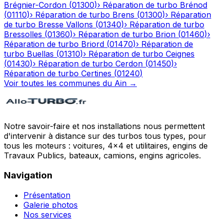
Brégnier-Cordon
(
01300
)
›
Réparation de turbo
Brénod
(
01110
)
›
Réparation de turbo
Brens
(
01300
)
›
Réparation
de turbo
Bresse Vallons
(
01340
)
›
Réparation de turbo
Bressolles
(
01360
)
›
Réparation de turbo
Brion
(
01460
)
›
Réparation de turbo
Briord
(
01470
)
›
Réparation de
turbo
Buellas
(
01310
)
›
Réparation de turbo
Ceignes
(
01430
)
›
Réparation de turbo
Cerdon
(
01450
)
›
Réparation de turbo
Certines
(
01240
)
Voir toutes les communes du
Ain
→
Notre savoir-faire et nos installations nous permettent
d'intervenir à distance sur des turbos tous types, pour
tous les moteurs : voitures, 4x4 et utilitaires, engins de
Travaux Publics, bateaux, camions, engins agricoles.
Navigation
Présentation
Galerie photos
Nos services