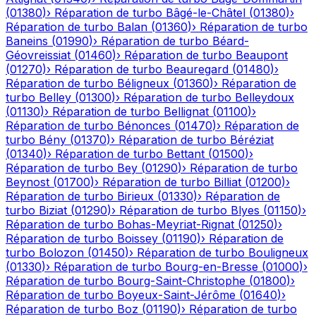
(
01380
)
›
Réparation de turbo
Bâgé-le-Châtel
(
01380
)
›
Réparation de turbo
Balan
(
01360
)
›
Réparation de turbo
Baneins
(
01990
)
›
Réparation de turbo
Béard-
Géovreissiat
(
01460
)
›
Réparation de turbo
Beaupont
(
01270
)
›
Réparation de turbo
Beauregard
(
01480
)
›
Réparation de turbo
Béligneux
(
01360
)
›
Réparation de
turbo
Belley
(
01300
)
›
Réparation de turbo
Belleydoux
(
01130
)
›
Réparation de turbo
Bellignat
(
01100
)
›
Réparation de turbo
Bénonces
(
01470
)
›
Réparation de
turbo
Bény
(
01370
)
›
Réparation de turbo
Béréziat
(
01340
)
›
Réparation de turbo
Bettant
(
01500
)
›
Réparation de turbo
Bey
(
01290
)
›
Réparation de turbo
Beynost
(
01700
)
›
Réparation de turbo
Billiat
(
01200
)
›
Réparation de turbo
Birieux
(
01330
)
›
Réparation de
turbo
Biziat
(
01290
)
›
Réparation de turbo
Blyes
(
01150
)
›
Réparation de turbo
Bohas-Meyriat-Rignat
(
01250
)
›
Réparation de turbo
Boissey
(
01190
)
›
Réparation de
turbo
Bolozon
(
01450
)
›
Réparation de turbo
Bouligneux
(
01330
)
›
Réparation de turbo
Bourg-en-Bresse
(
01000
)
›
Réparation de turbo
Bourg-Saint-Christophe
(
01800
)
›
Réparation de turbo
Boyeux-Saint-Jérôme
(
01640
)
›
Réparation de turbo
Boz
(
01190
)
›
Réparation de turbo