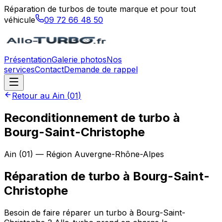
Réparation de turbos de toute marque et pour tout
véhicule
09 72 66 48 50
Présentation
Galerie photos
Nos
services
Contact
Demande de rappel
Retour au
Ain
(
01
)
Reconditionnement de turbo à
Bourg-Saint-Christophe
Ain
(
01
) — Région
Auvergne-Rhône-Alpes
Réparation de turbo
à
Bourg-Saint-
Christophe
Besoin de faire réparer un turbo à Bourg-Saint-