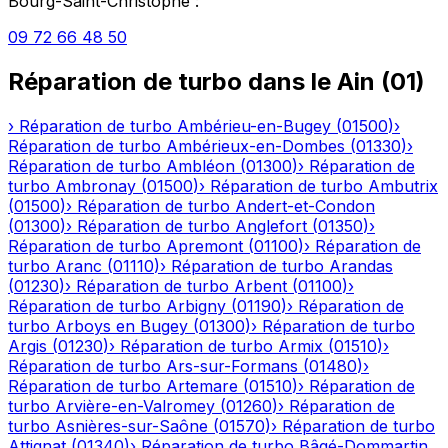
Bourg-Saint-Christophe
:
09 72 66 48 50
Réparation de turbo
dans le
Ain
(
01
)
›
Réparation de turbo
Ambérieu-en-Bugey
(
01500
)
›
Réparation de turbo
Ambérieux-en-Dombes
(
01330
)
›
Réparation de turbo
Ambléon
(
01300
)
›
Réparation de
turbo
Ambronay
(
01500
)
›
Réparation de turbo
Ambutrix
(
01500
)
›
Réparation de turbo
Andert-et-Condon
(
01300
)
›
Réparation de turbo
Anglefort
(
01350
)
›
Réparation de turbo
Apremont
(
01100
)
›
Réparation de
turbo
Aranc
(
01110
)
›
Réparation de turbo
Arandas
(
01230
)
›
Réparation de turbo
Arbent
(
01100
)
›
Réparation de turbo
Arbigny
(
01190
)
›
Réparation de
turbo
Arboys en Bugey
(
01300
)
›
Réparation de turbo
Argis
(
01230
)
›
Réparation de turbo
Armix
(
01510
)
›
Réparation de turbo
Ars-sur-Formans
(
01480
)
›
Réparation de turbo
Artemare
(
01510
)
›
Réparation de
turbo
Arvière-en-Valromey
(
01260
)
›
Réparation de
turbo
Asnières-sur-Saône
(
01570
)
›
Réparation de turbo
Attignat
(
01340
)
›
Réparation de turbo
Bâgé-Dommartin