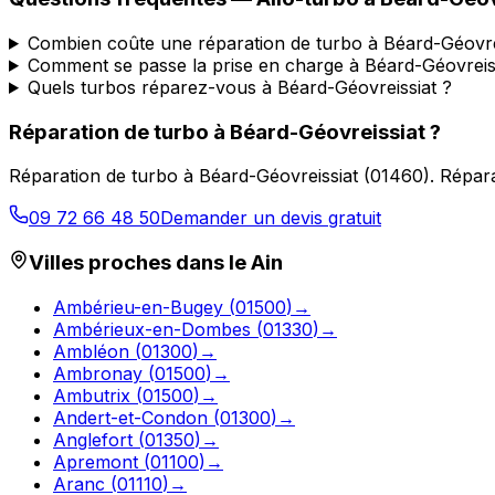
Combien coûte une réparation de turbo à Béard-Géovre
Comment se passe la prise en charge à Béard-Géovreis
Quels turbos réparez-vous à Béard-Géovreissiat ?
Réparation de turbo
à
Béard-Géovreissiat
?
Réparation de turbo
à
Béard-Géovreissiat
(
01460
).
Répara
09 72 66 48 50
Demander un devis gratuit
Villes proches dans le
Ain
Ambérieu-en-Bugey
(
01500
)
→
Ambérieux-en-Dombes
(
01330
)
→
Ambléon
(
01300
)
→
Ambronay
(
01500
)
→
Ambutrix
(
01500
)
→
Andert-et-Condon
(
01300
)
→
Anglefort
(
01350
)
→
Apremont
(
01100
)
→
Aranc
(
01110
)
→