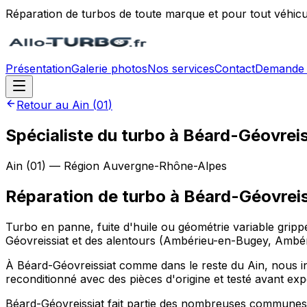
Réparation de turbos de toute marque et pour tout véhicu
Présentation
Galerie photos
Nos services
Contact
Demande 
Retour au
Ain
(
01
)
Spécialiste du turbo à Béard-Géovreis
Ain
(
01
) — Région
Auvergne-Rhône-Alpes
Réparation de turbo
à
Béard-Géovreis
Turbo en panne, fuite d'huile ou géométrie variable grip
Géovreissiat et des alentours (Ambérieu-en-Bugey, Amb
À Béard-Géovreissiat comme dans le reste du Ain, nous inte
reconditionné avec des pièces d'origine et testé avant expé
Béard-Géovreissiat fait partie des nombreuses communes 