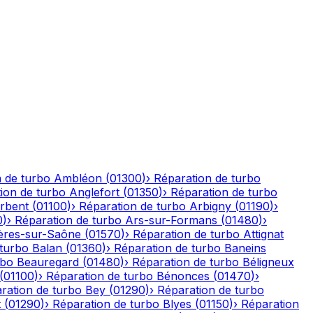
 de turbo
Ambléon
(
01300
)
›
Réparation de turbo
ion de turbo
Anglefort
(
01350
)
›
Réparation de turbo
rbent
(
01100
)
›
Réparation de turbo
Arbigny
(
01190
)
›
0
)
›
Réparation de turbo
Ars-sur-Formans
(
01480
)
›
ères-sur-Saône
(
01570
)
›
Réparation de turbo
Attignat
 turbo
Balan
(
01360
)
›
Réparation de turbo
Baneins
rbo
Beauregard
(
01480
)
›
Réparation de turbo
Béligneux
(
01100
)
›
Réparation de turbo
Bénonces
(
01470
)
›
ration de turbo
Bey
(
01290
)
›
Réparation de turbo
t
(
01290
)
›
Réparation de turbo
Blyes
(
01150
)
›
Réparation