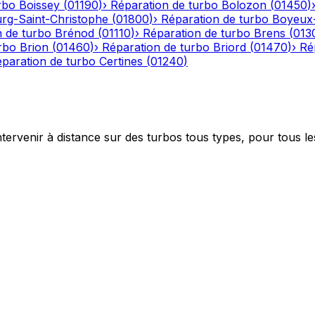
rbo
Boissey
(
01190
)
›
Réparation de turbo
Bolozon
(
01450
)
rg-Saint-Christophe
(
01800
)
›
Réparation de turbo
Boyeux
n de turbo
Brénod
(
01110
)
›
Réparation de turbo
Brens
(
013
rbo
Brion
(
01460
)
›
Réparation de turbo
Briord
(
01470
)
›
Ré
paration de turbo
Certines
(
01240
)
ntervenir à distance sur des turbos tous types, pour tous le