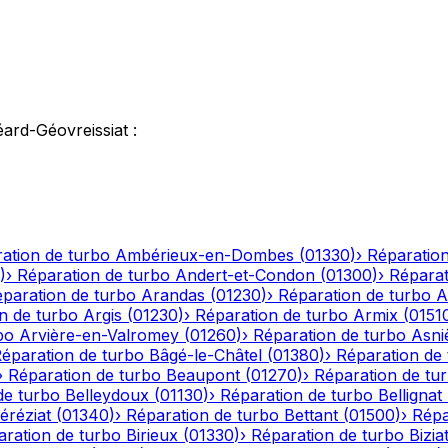
ard-Géovreissiat
:
ation de turbo
Ambérieux-en-Dombes
(
01330
)
›
Réparation
)
›
Réparation de turbo
Andert-et-Condon
(
01300
)
›
Réparat
paration de turbo
Arandas
(
01230
)
›
Réparation de turbo
A
n de turbo
Argis
(
01230
)
›
Réparation de turbo
Armix
(
0151
bo
Arvière-en-Valromey
(
01260
)
›
Réparation de turbo
Asni
éparation de turbo
Bâgé-le-Châtel
(
01380
)
›
Réparation de
›
Réparation de turbo
Beaupont
(
01270
)
›
Réparation de tu
de turbo
Belleydoux
(
01130
)
›
Réparation de turbo
Bellignat
éréziat
(
01340
)
›
Réparation de turbo
Bettant
(
01500
)
›
Répa
aration de turbo
Birieux
(
01330
)
›
Réparation de turbo
Bizia