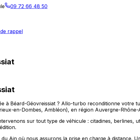
le
09 72 66 48 50
de rappel
siat
siat
pée à Béard-Géovreissiat ? Allo-turbo reconditionne votre
érieux-en-Dombes, Ambléon), en région Auvergne-Rhône-Al
rvenons sur tout type de véhicule : citadines, berlines, uti
dition.
du Ain où nous assurons la prise en charge à distance. Un