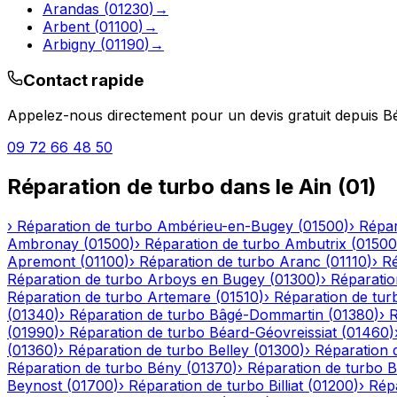
Arandas
(
01230
)
→
Arbent
(
01100
)
→
Arbigny
(
01190
)
→
Contact rapide
Appelez-nous directement pour un devis gratuit depuis
Bé
09 72 66 48 50
Réparation de turbo
dans le
Ain
(
01
)
›
Réparation de turbo
Ambérieu-en-Bugey
(
01500
)
›
Répar
Ambronay
(
01500
)
›
Réparation de turbo
Ambutrix
(
01500
Apremont
(
01100
)
›
Réparation de turbo
Aranc
(
01110
)
›
Ré
Réparation de turbo
Arboys en Bugey
(
01300
)
›
Réparatio
Réparation de turbo
Artemare
(
01510
)
›
Réparation de tur
(
01340
)
›
Réparation de turbo
Bâgé-Dommartin
(
01380
)
›
R
(
01990
)
›
Réparation de turbo
Béard-Géovreissiat
(
01460
)
(
01360
)
›
Réparation de turbo
Belley
(
01300
)
›
Réparation 
Réparation de turbo
Bény
(
01370
)
›
Réparation de turbo
B
Beynost
(
01700
)
›
Réparation de turbo
Billiat
(
01200
)
›
Rép