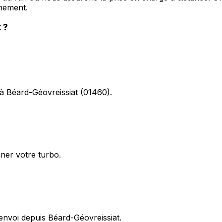
nement.
t
?
 à Béard-Géovreissiat (01460).
nner votre turbo.
envoi depuis Béard-Géovreissiat.