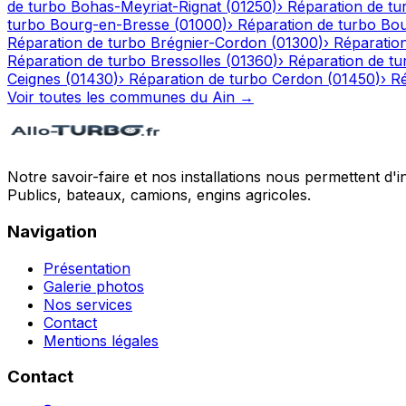
de turbo
Bohas-Meyriat-Rignat
(
01250
)
›
Réparation de tu
turbo
Bourg-en-Bresse
(
01000
)
›
Réparation de turbo
Bou
Réparation de turbo
Brégnier-Cordon
(
01300
)
›
Réparatio
Réparation de turbo
Bressolles
(
01360
)
›
Réparation de tu
Ceignes
(
01430
)
›
Réparation de turbo
Cerdon
(
01450
)
›
Ré
Voir toutes les communes du
Ain
→
Notre savoir-faire et nos installations nous permettent d'i
Publics, bateaux, camions, engins agricoles.
Navigation
Présentation
Galerie photos
Nos services
Contact
Mentions légales
Contact