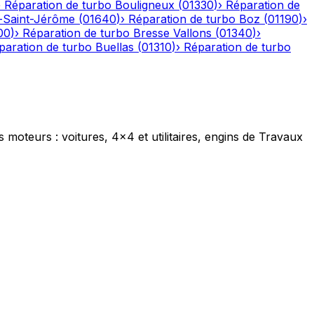
›
Réparation de turbo
Bouligneux
(
01330
)
›
Réparation de
-Saint-Jérôme
(
01640
)
›
Réparation de turbo
Boz
(
01190
)
›
00
)
›
Réparation de turbo
Bresse Vallons
(
01340
)
›
paration de turbo
Buellas
(
01310
)
›
Réparation de turbo
s moteurs : voitures, 4x4 et utilitaires, engins de Travaux