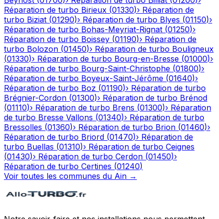
Beynost
(
01700
)
›
Réparation de turbo
Billiat
(
01200
)
›
Réparation de turbo
Birieux
(
01330
)
›
Réparation de
turbo
Biziat
(
01290
)
›
Réparation de turbo
Blyes
(
01150
)
›
Réparation de turbo
Bohas-Meyriat-Rignat
(
01250
)
›
Réparation de turbo
Boissey
(
01190
)
›
Réparation de
turbo
Bolozon
(
01450
)
›
Réparation de turbo
Bouligneux
(
01330
)
›
Réparation de turbo
Bourg-en-Bresse
(
01000
)
›
Réparation de turbo
Bourg-Saint-Christophe
(
01800
)
›
Réparation de turbo
Boyeux-Saint-Jérôme
(
01640
)
›
Réparation de turbo
Boz
(
01190
)
›
Réparation de turbo
Brégnier-Cordon
(
01300
)
›
Réparation de turbo
Brénod
(
01110
)
›
Réparation de turbo
Brens
(
01300
)
›
Réparation
de turbo
Bresse Vallons
(
01340
)
›
Réparation de turbo
Bressolles
(
01360
)
›
Réparation de turbo
Brion
(
01460
)
›
Réparation de turbo
Briord
(
01470
)
›
Réparation de
turbo
Buellas
(
01310
)
›
Réparation de turbo
Ceignes
(
01430
)
›
Réparation de turbo
Cerdon
(
01450
)
›
Réparation de turbo
Certines
(
01240
)
Voir toutes les communes du
Ain
→