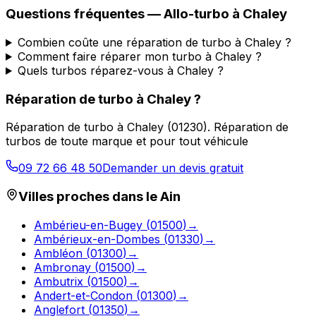
Questions fréquentes —
Allo-turbo
à
Chaley
Combien coûte une réparation de turbo à Chaley ?
Comment faire réparer mon turbo à Chaley ?
Quels turbos réparez-vous à Chaley ?
Réparation de turbo
à
Chaley
?
Réparation de turbo
à
Chaley
(
01230
).
Réparation de
turbos de toute marque et pour tout véhicule
09 72 66 48 50
Demander un devis gratuit
Villes proches dans le
Ain
Ambérieu-en-Bugey
(
01500
)
→
Ambérieux-en-Dombes
(
01330
)
→
Ambléon
(
01300
)
→
Ambronay
(
01500
)
→
Ambutrix
(
01500
)
→
Andert-et-Condon
(
01300
)
→
Anglefort
(
01350
)
→