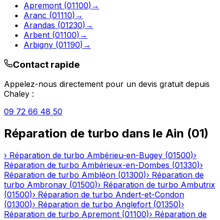
Apremont
(
01100
)
→
Aranc
(
01110
)
→
Arandas
(
01230
)
→
Arbent
(
01100
)
→
Arbigny
(
01190
)
→
Contact rapide
Appelez-nous directement pour un devis gratuit depuis
Chaley
:
09 72 66 48 50
Réparation de turbo
dans le
Ain
(
01
)
›
Réparation de turbo
Ambérieu-en-Bugey
(
01500
)
›
Réparation de turbo
Ambérieux-en-Dombes
(
01330
)
›
Réparation de turbo
Ambléon
(
01300
)
›
Réparation de
turbo
Ambronay
(
01500
)
›
Réparation de turbo
Ambutrix
(
01500
)
›
Réparation de turbo
Andert-et-Condon
(
01300
)
›
Réparation de turbo
Anglefort
(
01350
)
›
Réparation de turbo
Apremont
(
01100
)
›
Réparation de