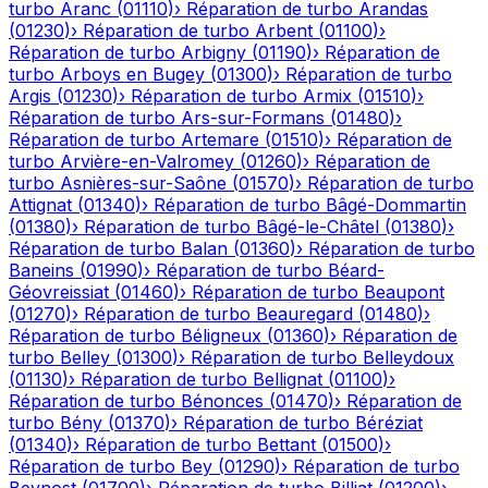
turbo
Aranc
(
01110
)
›
Réparation de turbo
Arandas
(
01230
)
›
Réparation de turbo
Arbent
(
01100
)
›
Réparation de turbo
Arbigny
(
01190
)
›
Réparation de
turbo
Arboys en Bugey
(
01300
)
›
Réparation de turbo
Argis
(
01230
)
›
Réparation de turbo
Armix
(
01510
)
›
Réparation de turbo
Ars-sur-Formans
(
01480
)
›
Réparation de turbo
Artemare
(
01510
)
›
Réparation de
turbo
Arvière-en-Valromey
(
01260
)
›
Réparation de
turbo
Asnières-sur-Saône
(
01570
)
›
Réparation de turbo
Attignat
(
01340
)
›
Réparation de turbo
Bâgé-Dommartin
(
01380
)
›
Réparation de turbo
Bâgé-le-Châtel
(
01380
)
›
Réparation de turbo
Balan
(
01360
)
›
Réparation de turbo
Baneins
(
01990
)
›
Réparation de turbo
Béard-
Géovreissiat
(
01460
)
›
Réparation de turbo
Beaupont
(
01270
)
›
Réparation de turbo
Beauregard
(
01480
)
›
Réparation de turbo
Béligneux
(
01360
)
›
Réparation de
turbo
Belley
(
01300
)
›
Réparation de turbo
Belleydoux
(
01130
)
›
Réparation de turbo
Bellignat
(
01100
)
›
Réparation de turbo
Bénonces
(
01470
)
›
Réparation de
turbo
Bény
(
01370
)
›
Réparation de turbo
Béréziat
(
01340
)
›
Réparation de turbo
Bettant
(
01500
)
›
Réparation de turbo
Bey
(
01290
)
›
Réparation de turbo