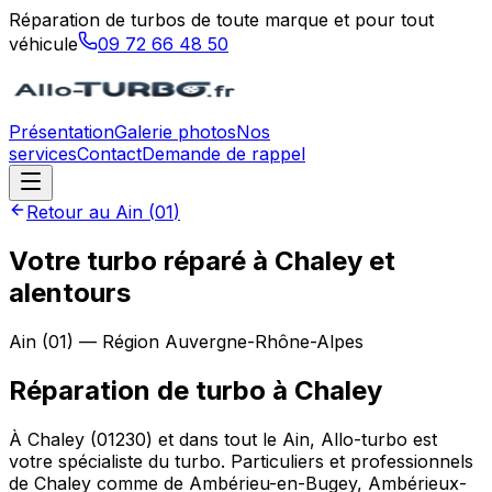
Réparation de turbos de toute marque et pour tout
véhicule
09 72 66 48 50
Présentation
Galerie photos
Nos
services
Contact
Demande de rappel
Retour au
Ain
(
01
)
Votre turbo réparé à Chaley et
alentours
Ain
(
01
) — Région
Auvergne-Rhône-Alpes
Réparation de turbo
à
Chaley
À Chaley (01230) et dans tout le Ain, Allo-turbo est
votre spécialiste du turbo. Particuliers et professionnels
de Chaley comme de Ambérieu-en-Bugey, Ambérieux-