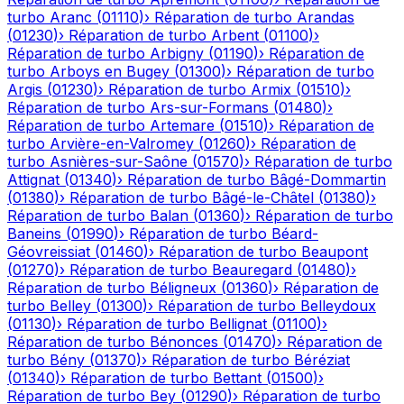
turbo
Aranc
(
01110
)
›
Réparation de turbo
Arandas
(
01230
)
›
Réparation de turbo
Arbent
(
01100
)
›
Réparation de turbo
Arbigny
(
01190
)
›
Réparation de
turbo
Arboys en Bugey
(
01300
)
›
Réparation de turbo
Argis
(
01230
)
›
Réparation de turbo
Armix
(
01510
)
›
Réparation de turbo
Ars-sur-Formans
(
01480
)
›
Réparation de turbo
Artemare
(
01510
)
›
Réparation de
turbo
Arvière-en-Valromey
(
01260
)
›
Réparation de
turbo
Asnières-sur-Saône
(
01570
)
›
Réparation de turbo
Attignat
(
01340
)
›
Réparation de turbo
Bâgé-Dommartin
(
01380
)
›
Réparation de turbo
Bâgé-le-Châtel
(
01380
)
›
Réparation de turbo
Balan
(
01360
)
›
Réparation de turbo
Baneins
(
01990
)
›
Réparation de turbo
Béard-
Géovreissiat
(
01460
)
›
Réparation de turbo
Beaupont
(
01270
)
›
Réparation de turbo
Beauregard
(
01480
)
›
Réparation de turbo
Béligneux
(
01360
)
›
Réparation de
turbo
Belley
(
01300
)
›
Réparation de turbo
Belleydoux
(
01130
)
›
Réparation de turbo
Bellignat
(
01100
)
›
Réparation de turbo
Bénonces
(
01470
)
›
Réparation de
turbo
Bény
(
01370
)
›
Réparation de turbo
Béréziat
(
01340
)
›
Réparation de turbo
Bettant
(
01500
)
›
Réparation de turbo
Bey
(
01290
)
›
Réparation de turbo