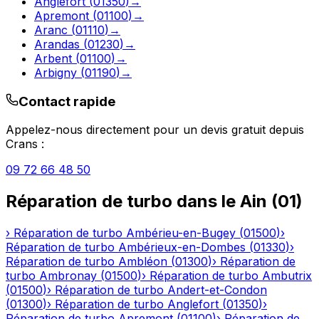
Anglefort
(
01350
)
→
Apremont
(
01100
)
→
Aranc
(
01110
)
→
Arandas
(
01230
)
→
Arbent
(
01100
)
→
Arbigny
(
01190
)
→
Contact rapide
Appelez-nous directement pour un devis gratuit depuis
Crans
:
09 72 66 48 50
Réparation de turbo
dans le
Ain
(
01
)
›
Réparation de turbo
Ambérieu-en-Bugey
(
01500
)
›
Réparation de turbo
Ambérieux-en-Dombes
(
01330
)
›
Réparation de turbo
Ambléon
(
01300
)
›
Réparation de
turbo
Ambronay
(
01500
)
›
Réparation de turbo
Ambutrix
(
01500
)
›
Réparation de turbo
Andert-et-Condon
(
01300
)
›
Réparation de turbo
Anglefort
(
01350
)
›
Réparation de turbo
Apremont
(
01100
)
›
Réparation de