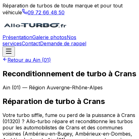
Réparation de turbos de toute marque et pour tout
véhicule
09 72 66 48 50
Présentation
Galerie photos
Nos
services
Contact
Demande de rappel
Retour au
Ain
(
01
)
Reconditionnement de turbo à Crans
Ain
(
01
) — Région
Auvergne-Rhône-Alpes
Réparation de turbo
à
Crans
Votre turbo siffle, fume ou perd de la puissance à Crans
(01320) ? Allo-turbo répare et reconditionne les turbos
pour les automobilistes de Crans et des communes
voisines (Ambérieu-en-Bugey, Ambérieux-en-Dombes,