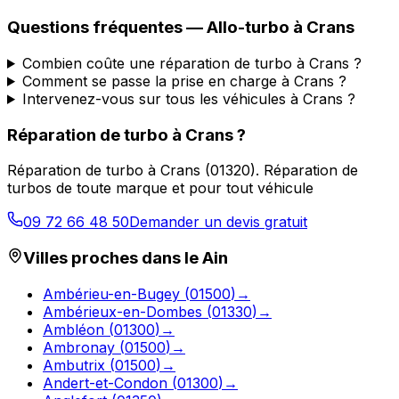
Questions fréquentes —
Allo-turbo
à
Crans
Combien coûte une réparation de turbo à Crans ?
Comment se passe la prise en charge à Crans ?
Intervenez-vous sur tous les véhicules à Crans ?
Réparation de turbo
à
Crans
?
Réparation de turbo
à
Crans
(
01320
).
Réparation de
turbos de toute marque et pour tout véhicule
09 72 66 48 50
Demander un devis gratuit
Villes proches dans le
Ain
Ambérieu-en-Bugey
(
01500
)
→
Ambérieux-en-Dombes
(
01330
)
→
Ambléon
(
01300
)
→
Ambronay
(
01500
)
→
Ambutrix
(
01500
)
→
Andert-et-Condon
(
01300
)
→