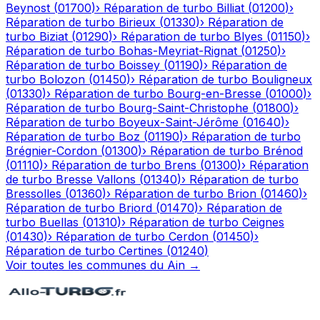
Beynost
(
01700
)
›
Réparation de turbo
Billiat
(
01200
)
›
Réparation de turbo
Birieux
(
01330
)
›
Réparation de
turbo
Biziat
(
01290
)
›
Réparation de turbo
Blyes
(
01150
)
›
Réparation de turbo
Bohas-Meyriat-Rignat
(
01250
)
›
Réparation de turbo
Boissey
(
01190
)
›
Réparation de
turbo
Bolozon
(
01450
)
›
Réparation de turbo
Bouligneux
(
01330
)
›
Réparation de turbo
Bourg-en-Bresse
(
01000
)
›
Réparation de turbo
Bourg-Saint-Christophe
(
01800
)
›
Réparation de turbo
Boyeux-Saint-Jérôme
(
01640
)
›
Réparation de turbo
Boz
(
01190
)
›
Réparation de turbo
Brégnier-Cordon
(
01300
)
›
Réparation de turbo
Brénod
(
01110
)
›
Réparation de turbo
Brens
(
01300
)
›
Réparation
de turbo
Bresse Vallons
(
01340
)
›
Réparation de turbo
Bressolles
(
01360
)
›
Réparation de turbo
Brion
(
01460
)
›
Réparation de turbo
Briord
(
01470
)
›
Réparation de
turbo
Buellas
(
01310
)
›
Réparation de turbo
Ceignes
(
01430
)
›
Réparation de turbo
Cerdon
(
01450
)
›
Réparation de turbo
Certines
(
01240
)
Voir toutes les communes du
Ain
→