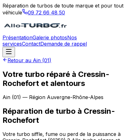
Réparation de turbos de toute marque et pour tout
véhicule
09 72 66 48 50
Présentation
Galerie photos
Nos
services
Contact
Demande de rappel
Retour au
Ain
(
01
)
Votre turbo réparé à Cressin-
Rochefort et alentours
Ain
(
01
) — Région
Auvergne-Rhône-Alpes
Réparation de turbo
à
Cressin-
Rochefort
Votre turbo siffle, fume ou perd de la puissance à