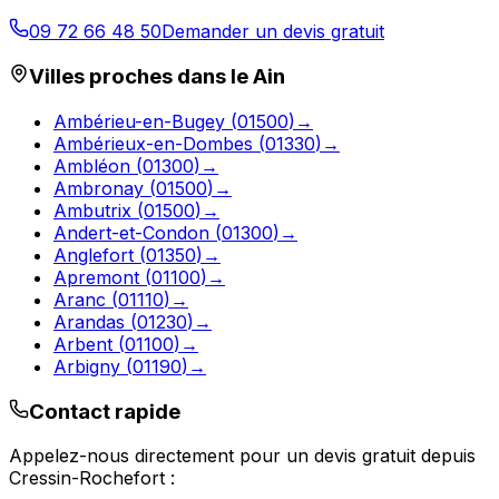
09 72 66 48 50
Demander un devis gratuit
Villes proches dans le
Ain
Ambérieu-en-Bugey
(
01500
)
→
Ambérieux-en-Dombes
(
01330
)
→
Ambléon
(
01300
)
→
Ambronay
(
01500
)
→
Ambutrix
(
01500
)
→
Andert-et-Condon
(
01300
)
→
Anglefort
(
01350
)
→
Apremont
(
01100
)
→
Aranc
(
01110
)
→
Arandas
(
01230
)
→
Arbent
(
01100
)
→
Arbigny
(
01190
)
→
Contact rapide
Appelez-nous directement pour un devis gratuit depuis
Cressin-Rochefort
: