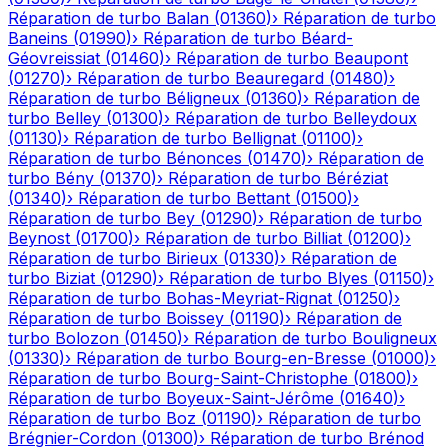
Réparation de turbo
Balan
(
01360
)
›
Réparation de turbo
Baneins
(
01990
)
›
Réparation de turbo
Béard-
Géovreissiat
(
01460
)
›
Réparation de turbo
Beaupont
(
01270
)
›
Réparation de turbo
Beauregard
(
01480
)
›
Réparation de turbo
Béligneux
(
01360
)
›
Réparation de
turbo
Belley
(
01300
)
›
Réparation de turbo
Belleydoux
(
01130
)
›
Réparation de turbo
Bellignat
(
01100
)
›
Réparation de turbo
Bénonces
(
01470
)
›
Réparation de
turbo
Bény
(
01370
)
›
Réparation de turbo
Béréziat
(
01340
)
›
Réparation de turbo
Bettant
(
01500
)
›
Réparation de turbo
Bey
(
01290
)
›
Réparation de turbo
Beynost
(
01700
)
›
Réparation de turbo
Billiat
(
01200
)
›
Réparation de turbo
Birieux
(
01330
)
›
Réparation de
turbo
Biziat
(
01290
)
›
Réparation de turbo
Blyes
(
01150
)
›
Réparation de turbo
Bohas-Meyriat-Rignat
(
01250
)
›
Réparation de turbo
Boissey
(
01190
)
›
Réparation de
turbo
Bolozon
(
01450
)
›
Réparation de turbo
Bouligneux
(
01330
)
›
Réparation de turbo
Bourg-en-Bresse
(
01000
)
›
Réparation de turbo
Bourg-Saint-Christophe
(
01800
)
›
Réparation de turbo
Boyeux-Saint-Jérôme
(
01640
)
›
Réparation de turbo
Boz
(
01190
)
›
Réparation de turbo
Brégnier-Cordon
(
01300
)
›
Réparation de turbo
Brénod