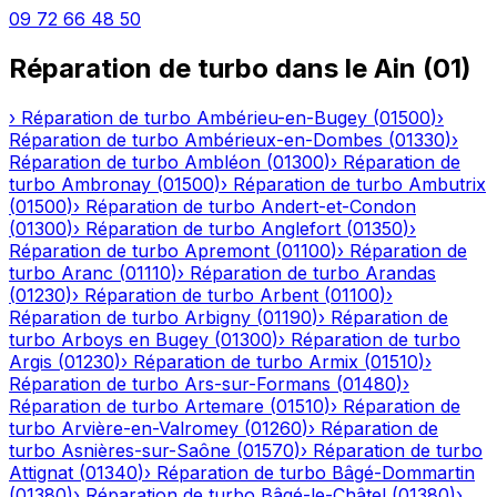
09 72 66 48 50
Réparation de turbo
dans le
Ain
(
01
)
›
Réparation de turbo
Ambérieu-en-Bugey
(
01500
)
›
Réparation de turbo
Ambérieux-en-Dombes
(
01330
)
›
Réparation de turbo
Ambléon
(
01300
)
›
Réparation de
turbo
Ambronay
(
01500
)
›
Réparation de turbo
Ambutrix
(
01500
)
›
Réparation de turbo
Andert-et-Condon
(
01300
)
›
Réparation de turbo
Anglefort
(
01350
)
›
Réparation de turbo
Apremont
(
01100
)
›
Réparation de
turbo
Aranc
(
01110
)
›
Réparation de turbo
Arandas
(
01230
)
›
Réparation de turbo
Arbent
(
01100
)
›
Réparation de turbo
Arbigny
(
01190
)
›
Réparation de
turbo
Arboys en Bugey
(
01300
)
›
Réparation de turbo
Argis
(
01230
)
›
Réparation de turbo
Armix
(
01510
)
›
Réparation de turbo
Ars-sur-Formans
(
01480
)
›
Réparation de turbo
Artemare
(
01510
)
›
Réparation de
turbo
Arvière-en-Valromey
(
01260
)
›
Réparation de
turbo
Asnières-sur-Saône
(
01570
)
›
Réparation de turbo
Attignat
(
01340
)
›
Réparation de turbo
Bâgé-Dommartin
(
01380
)
›
Réparation de turbo
Bâgé-le-Châtel
(
01380
)
›