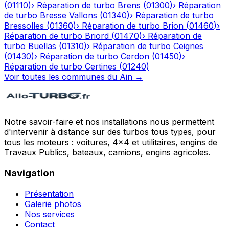
(
01110
)
›
Réparation de turbo
Brens
(
01300
)
›
Réparation
de turbo
Bresse Vallons
(
01340
)
›
Réparation de turbo
Bressolles
(
01360
)
›
Réparation de turbo
Brion
(
01460
)
›
Réparation de turbo
Briord
(
01470
)
›
Réparation de
turbo
Buellas
(
01310
)
›
Réparation de turbo
Ceignes
(
01430
)
›
Réparation de turbo
Cerdon
(
01450
)
›
Réparation de turbo
Certines
(
01240
)
Voir toutes les communes du
Ain
→
Notre savoir-faire et nos installations nous permettent
d'intervenir à distance sur des turbos tous types, pour
tous les moteurs : voitures, 4x4 et utilitaires, engins de
Travaux Publics, bateaux, camions, engins agricoles.
Navigation
Présentation
Galerie photos
Nos services
Contact