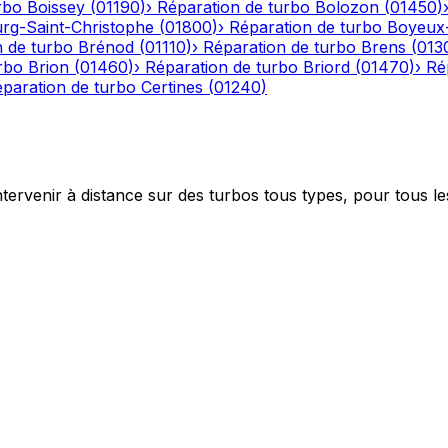
rbo
Boissey
(
01190
)
›
Réparation de turbo
Bolozon
(
01450
)
rg-Saint-Christophe
(
01800
)
›
Réparation de turbo
Boyeux
n de turbo
Brénod
(
01110
)
›
Réparation de turbo
Brens
(
013
rbo
Brion
(
01460
)
›
Réparation de turbo
Briord
(
01470
)
›
Ré
paration de turbo
Certines
(
01240
)
ntervenir à distance sur des turbos tous types, pour tous le