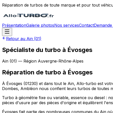
Réparation de turbos de toute marque et pour tout véhicu
Présentation
Galerie photos
Nos services
Contact
Demande 
Retour au
Ain
(
01
)
Spécialiste du turbo à Évosges
Ain
(
01
) — Région
Auvergne-Rhône-Alpes
Réparation de turbo
à
Évosges
À Évosges (01230) et dans tout le Ain, Allo-turbo est vo
Dombes, Ambléon nous confient leurs turbos de toutes m
Turbo à géométrie fixe ou variable, essence ou diesel : nos
pièces d'usure par des pièces d'origine et équilibrent l'e
Évosges fait partie des nombreuses communes du Ain où n