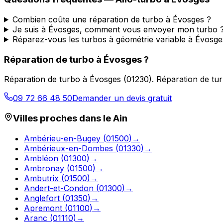
Combien coûte une réparation de turbo à Évosges ?
Je suis à Évosges, comment vous envoyer mon turbo 
Réparez-vous les turbos à géométrie variable à Évosge
Réparation de turbo
à
Évosges
?
Réparation de turbo
à
Évosges
(
01230
).
Réparation de tur
09 72 66 48 50
Demander un devis gratuit
Villes proches dans le
Ain
Ambérieu-en-Bugey
(
01500
)
→
Ambérieux-en-Dombes
(
01330
)
→
Ambléon
(
01300
)
→
Ambronay
(
01500
)
→
Ambutrix
(
01500
)
→
Andert-et-Condon
(
01300
)
→
Anglefort
(
01350
)
→
Apremont
(
01100
)
→
Aranc
(
01110
)
→