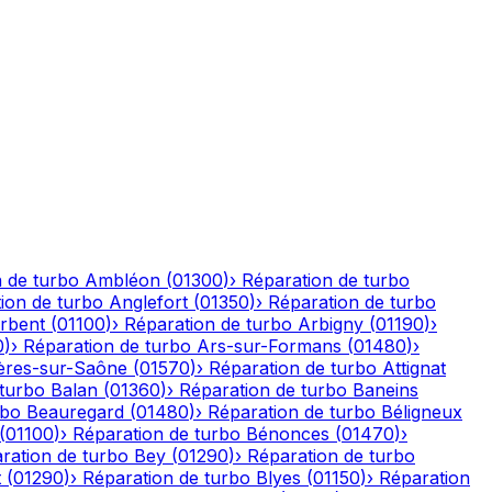
 de turbo
Ambléon
(
01300
)
›
Réparation de turbo
ion de turbo
Anglefort
(
01350
)
›
Réparation de turbo
rbent
(
01100
)
›
Réparation de turbo
Arbigny
(
01190
)
›
0
)
›
Réparation de turbo
Ars-sur-Formans
(
01480
)
›
ères-sur-Saône
(
01570
)
›
Réparation de turbo
Attignat
 turbo
Balan
(
01360
)
›
Réparation de turbo
Baneins
rbo
Beauregard
(
01480
)
›
Réparation de turbo
Béligneux
(
01100
)
›
Réparation de turbo
Bénonces
(
01470
)
›
ration de turbo
Bey
(
01290
)
›
Réparation de turbo
t
(
01290
)
›
Réparation de turbo
Blyes
(
01150
)
›
Réparation