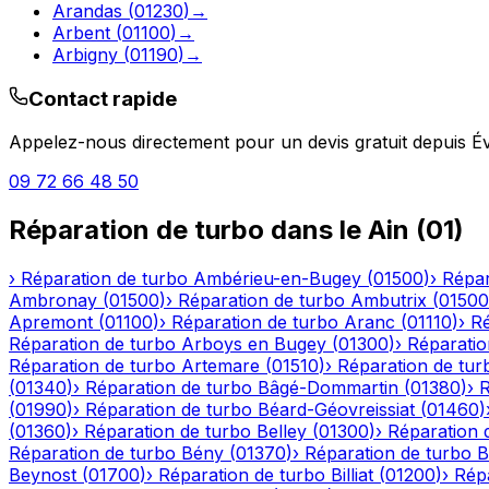
Arandas
(
01230
)
→
Arbent
(
01100
)
→
Arbigny
(
01190
)
→
Contact rapide
Appelez-nous directement pour un devis gratuit depuis
É
09 72 66 48 50
Réparation de turbo
dans le
Ain
(
01
)
›
Réparation de turbo
Ambérieu-en-Bugey
(
01500
)
›
Répar
Ambronay
(
01500
)
›
Réparation de turbo
Ambutrix
(
01500
Apremont
(
01100
)
›
Réparation de turbo
Aranc
(
01110
)
›
Ré
Réparation de turbo
Arboys en Bugey
(
01300
)
›
Réparatio
Réparation de turbo
Artemare
(
01510
)
›
Réparation de tur
(
01340
)
›
Réparation de turbo
Bâgé-Dommartin
(
01380
)
›
R
(
01990
)
›
Réparation de turbo
Béard-Géovreissiat
(
01460
)
(
01360
)
›
Réparation de turbo
Belley
(
01300
)
›
Réparation 
Réparation de turbo
Bény
(
01370
)
›
Réparation de turbo
B
Beynost
(
01700
)
›
Réparation de turbo
Billiat
(
01200
)
›
Rép