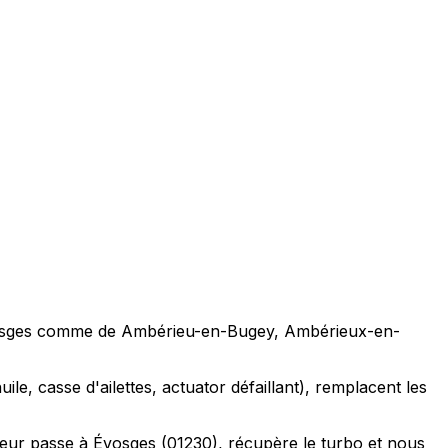
de Évosges comme de Ambérieu-en-Bugey, Ambérieux-en-
ile, casse d'ailettes, actuator défaillant), remplacent les
eur passe à Évosges (01230), récupère le turbo et nous