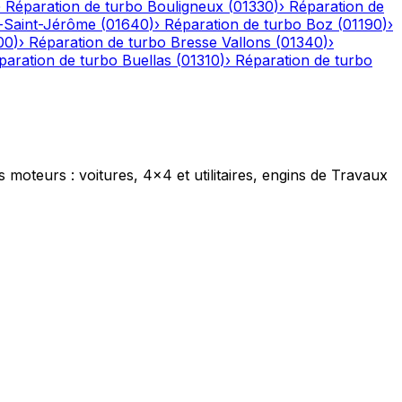
›
Réparation de turbo
Bouligneux
(
01330
)
›
Réparation de
-Saint-Jérôme
(
01640
)
›
Réparation de turbo
Boz
(
01190
)
›
00
)
›
Réparation de turbo
Bresse Vallons
(
01340
)
›
paration de turbo
Buellas
(
01310
)
›
Réparation de turbo
s moteurs : voitures, 4x4 et utilitaires, engins de Travaux