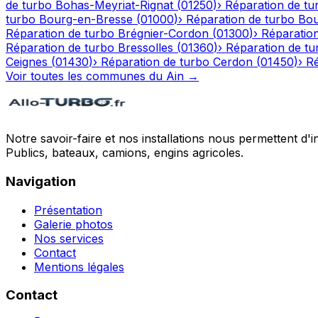
de turbo
Bohas-Meyriat-Rignat
(
01250
)
›
Réparation de tu
turbo
Bourg-en-Bresse
(
01000
)
›
Réparation de turbo
Bou
Réparation de turbo
Brégnier-Cordon
(
01300
)
›
Réparatio
Réparation de turbo
Bressolles
(
01360
)
›
Réparation de tu
Ceignes
(
01430
)
›
Réparation de turbo
Cerdon
(
01450
)
›
Ré
Voir toutes les communes du
Ain
→
Notre savoir-faire et nos installations nous permettent d'i
Publics, bateaux, camions, engins agricoles.
Navigation
Présentation
Galerie photos
Nos services
Contact
Mentions légales
Contact