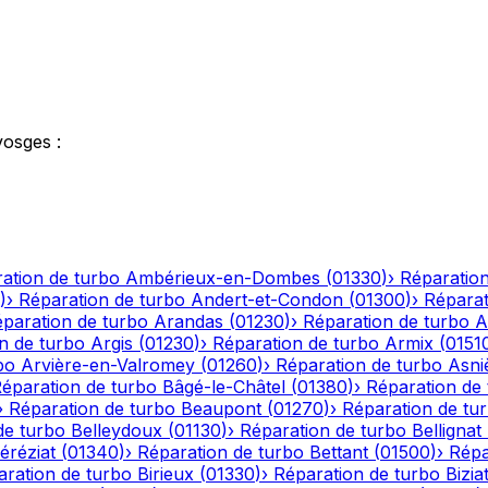
vosges
:
ation de turbo
Ambérieux-en-Dombes
(
01330
)
›
Réparation
)
›
Réparation de turbo
Andert-et-Condon
(
01300
)
›
Réparat
paration de turbo
Arandas
(
01230
)
›
Réparation de turbo
A
n de turbo
Argis
(
01230
)
›
Réparation de turbo
Armix
(
0151
bo
Arvière-en-Valromey
(
01260
)
›
Réparation de turbo
Asni
éparation de turbo
Bâgé-le-Châtel
(
01380
)
›
Réparation de
›
Réparation de turbo
Beaupont
(
01270
)
›
Réparation de tu
de turbo
Belleydoux
(
01130
)
›
Réparation de turbo
Bellignat
éréziat
(
01340
)
›
Réparation de turbo
Bettant
(
01500
)
›
Répa
aration de turbo
Birieux
(
01330
)
›
Réparation de turbo
Bizia