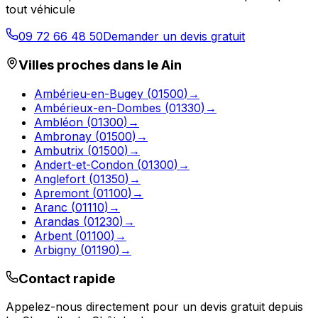
tout véhicule
09 72 66 48 50
Demander un devis gratuit
Villes proches dans le
Ain
Ambérieu-en-Bugey
(
01500
)
→
Ambérieux-en-Dombes
(
01330
)
→
Ambléon
(
01300
)
→
Ambronay
(
01500
)
→
Ambutrix
(
01500
)
→
Andert-et-Condon
(
01300
)
→
Anglefort
(
01350
)
→
Apremont
(
01100
)
→
Aranc
(
01110
)
→
Arandas
(
01230
)
→
Arbent
(
01100
)
→
Arbigny
(
01190
)
→
Contact rapide
Appelez-nous directement pour un devis gratuit depuis