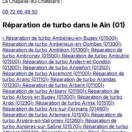
La Chapelle-du-Châtelard
:
09 72 66 48 50
Réparation de turbo
dans le
Ain
(
01
)
›
Réparation de turbo
Ambérieu-en-Bugey
(
01500
)
›
Réparation de turbo
Ambérieux-en-Dombes
(
01330
)
›
Réparation de turbo
Ambléon
(
01300
)
›
Réparation de
turbo
Ambronay
(
01500
)
›
Réparation de turbo
Ambutrix
(
01500
)
›
Réparation de turbo
Andert-et-Condon
(
01300
)
›
Réparation de turbo
Anglefort
(
01350
)
›
Réparation de turbo
Apremont
(
01100
)
›
Réparation de
turbo
Aranc
(
01110
)
›
Réparation de turbo
Arandas
(
01230
)
›
Réparation de turbo
Arbent
(
01100
)
›
Réparation de turbo
Arbigny
(
01190
)
›
Réparation de
turbo
Arboys en Bugey
(
01300
)
›
Réparation de turbo
Argis
(
01230
)
›
Réparation de turbo
Armix
(
01510
)
›
Réparation de turbo
Ars-sur-Formans
(
01480
)
›
Réparation de turbo
Artemare
(
01510
)
›
Réparation de
turbo
Arvière-en-Valromey
(
01260
)
›
Réparation de
turbo
Asnières-sur-Saône
(
01570
)
›
Réparation de turbo