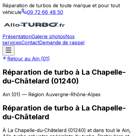
Réparation de turbos de toute marque et pour tout
véhicule
09 72 66 48 50
Présentation
Galerie photos
Nos
services
Contact
Demande de rappel
Retour au
Ain
(
01
)
Réparation de turbo à La Chapelle-
du-Châtelard (01240)
Ain
(
01
) — Région
Auvergne-Rhône-Alpes
Réparation de turbo
à
La Chapelle-
du-Châtelard
À La Chapelle-du-Châtelard (01240) et dans tout le Ain,