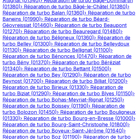
Attignat
(
01340
)
›
Réparation de turbo
Bâgé-Dommartin
(
01380
)
›
Réparation de turbo
Bâgé-le-Châtel
(
01380
)
›
Réparation de turbo
Balan
(
01360
)
›
Réparation de turbo
Baneins
(
01990
)
›
Réparation de turbo
Béard-
Géovreissiat
(
01460
)
›
Réparation de turbo
Beaupont
(
01270
)
›
Réparation de turbo
Beauregard
(
01480
)
›
Réparation de turbo
Béligneux
(
01360
)
›
Réparation de
turbo
Belley
(
01300
)
›
Réparation de turbo
Belleydoux
(
01130
)
›
Réparation de turbo
Bellignat
(
01100
)
›
Réparation de turbo
Bénonces
(
01470
)
›
Réparation de
turbo
Bény
(
01370
)
›
Réparation de turbo
Béréziat
(
01340
)
›
Réparation de turbo
Bettant
(
01500
)
›
Réparation de turbo
Bey
(
01290
)
›
Réparation de turbo
Beynost
(
01700
)
›
Réparation de turbo
Billiat
(
01200
)
›
Réparation de turbo
Birieux
(
01330
)
›
Réparation de
turbo
Biziat
(
01290
)
›
Réparation de turbo
Blyes
(
01150
)
›
Réparation de turbo
Bohas-Meyriat-Rignat
(
01250
)
›
Réparation de turbo
Boissey
(
01190
)
›
Réparation de
turbo
Bolozon
(
01450
)
›
Réparation de turbo
Bouligneux
(
01330
)
›
Réparation de turbo
Bourg-en-Bresse
(
01000
)
›
Réparation de turbo
Bourg-Saint-Christophe
(
01800
)
›
Réparation de turbo
Boyeux-Saint-Jérôme
(
01640
)
›
Réparation de turbo
Boz
(
01190
)
›
Réparation de turbo