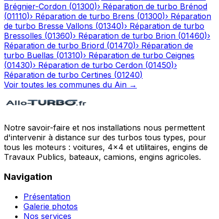
Brégnier-Cordon
(
01300
)
›
Réparation de turbo
Brénod
(
01110
)
›
Réparation de turbo
Brens
(
01300
)
›
Réparation
de turbo
Bresse Vallons
(
01340
)
›
Réparation de turbo
Bressolles
(
01360
)
›
Réparation de turbo
Brion
(
01460
)
›
Réparation de turbo
Briord
(
01470
)
›
Réparation de
turbo
Buellas
(
01310
)
›
Réparation de turbo
Ceignes
(
01430
)
›
Réparation de turbo
Cerdon
(
01450
)
›
Réparation de turbo
Certines
(
01240
)
Voir toutes les communes du
Ain
→
Notre savoir-faire et nos installations nous permettent
d'intervenir à distance sur des turbos tous types, pour
tous les moteurs : voitures, 4x4 et utilitaires, engins de
Travaux Publics, bateaux, camions, engins agricoles.
Navigation
Présentation
Galerie photos
Nos services