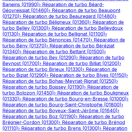
Baneins
(
01990
)
›
Réparation de turbo
Béard-
Géovreissiat
(
01460
)
›
Réparation de turbo
Beaupont
(
01270
)
›
Réparation de turbo
Beauregard
(
01480
)
›
Réparation de turbo
Béligneux
(
01360
)
›
Réparation de
turbo
Belley
(
01300
)
›
Réparation de turbo
Belleydoux
(
01130
)
›
Réparation de turbo
Bellignat
(
01100
)
›
Réparation de turbo
Bénonces
(
01470
)
›
Réparation de
turbo
Bény
(
01370
)
›
Réparation de turbo
Béréziat
(
01340
)
›
Réparation de turbo
Bettant
(
01500
)
›
Réparation de turbo
Bey
(
01290
)
›
Réparation de turbo
Beynost
(
01700
)
›
Réparation de turbo
Billiat
(
01200
)
›
Réparation de turbo
Birieux
(
01330
)
›
Réparation de
turbo
Biziat
(
01290
)
›
Réparation de turbo
Blyes
(
01150
)
›
Réparation de turbo
Bohas-Meyriat-Rignat
(
01250
)
›
Réparation de turbo
Boissey
(
01190
)
›
Réparation de
turbo
Bolozon
(
01450
)
›
Réparation de turbo
Bouligneux
(
01330
)
›
Réparation de turbo
Bourg-en-Bresse
(
01000
)
›
Réparation de turbo
Bourg-Saint-Christophe
(
01800
)
›
Réparation de turbo
Boyeux-Saint-Jérôme
(
01640
)
›
Réparation de turbo
Boz
(
01190
)
›
Réparation de turbo
Brégnier-Cordon
(
01300
)
›
Réparation de turbo
Brénod
(
01110
)
›
Réparation de turbo
Brens
(
01300
)
›
Réparation