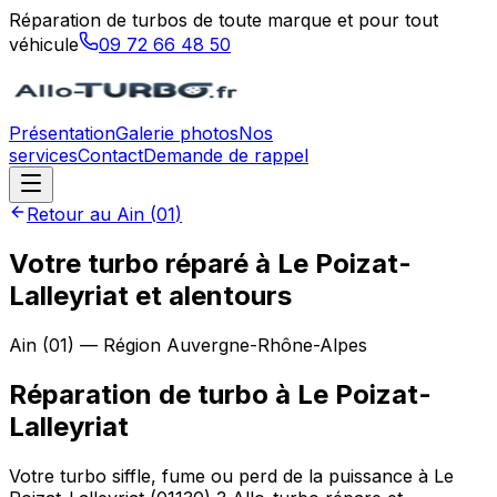
Réparation de turbos de toute marque et pour tout
véhicule
09 72 66 48 50
Présentation
Galerie photos
Nos
services
Contact
Demande de rappel
Retour au
Ain
(
01
)
Votre turbo réparé à Le Poizat-
Lalleyriat et alentours
Ain
(
01
) — Région
Auvergne-Rhône-Alpes
Réparation de turbo
à
Le Poizat-
Lalleyriat
Votre turbo siffle, fume ou perd de la puissance à Le