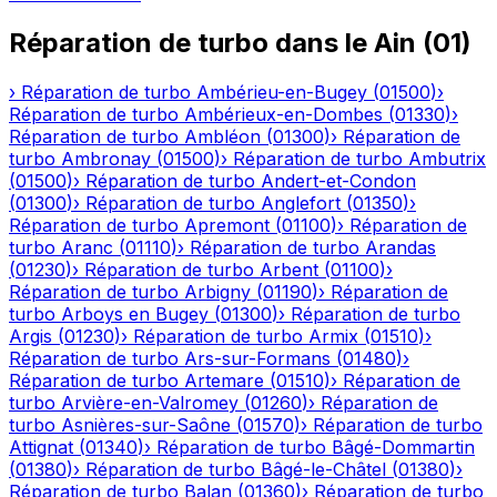
Réparation de turbo
dans le
Ain
(
01
)
›
Réparation de turbo
Ambérieu-en-Bugey
(
01500
)
›
Réparation de turbo
Ambérieux-en-Dombes
(
01330
)
›
Réparation de turbo
Ambléon
(
01300
)
›
Réparation de
turbo
Ambronay
(
01500
)
›
Réparation de turbo
Ambutrix
(
01500
)
›
Réparation de turbo
Andert-et-Condon
(
01300
)
›
Réparation de turbo
Anglefort
(
01350
)
›
Réparation de turbo
Apremont
(
01100
)
›
Réparation de
turbo
Aranc
(
01110
)
›
Réparation de turbo
Arandas
(
01230
)
›
Réparation de turbo
Arbent
(
01100
)
›
Réparation de turbo
Arbigny
(
01190
)
›
Réparation de
turbo
Arboys en Bugey
(
01300
)
›
Réparation de turbo
Argis
(
01230
)
›
Réparation de turbo
Armix
(
01510
)
›
Réparation de turbo
Ars-sur-Formans
(
01480
)
›
Réparation de turbo
Artemare
(
01510
)
›
Réparation de
turbo
Arvière-en-Valromey
(
01260
)
›
Réparation de
turbo
Asnières-sur-Saône
(
01570
)
›
Réparation de turbo
Attignat
(
01340
)
›
Réparation de turbo
Bâgé-Dommartin
(
01380
)
›
Réparation de turbo
Bâgé-le-Châtel
(
01380
)
›
Réparation de turbo
Balan
(
01360
)
›
Réparation de turbo