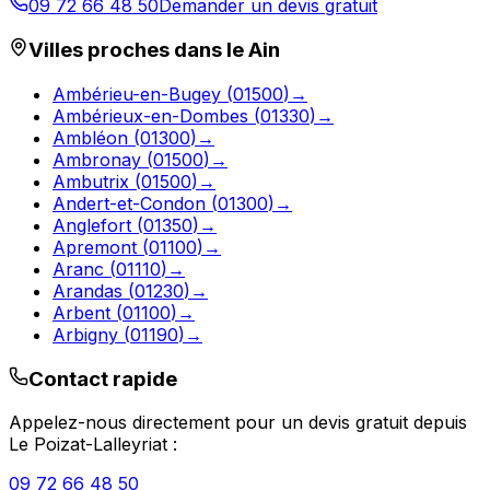
09 72 66 48 50
Demander un devis gratuit
Villes proches dans le
Ain
Ambérieu-en-Bugey
(
01500
)
→
Ambérieux-en-Dombes
(
01330
)
→
Ambléon
(
01300
)
→
Ambronay
(
01500
)
→
Ambutrix
(
01500
)
→
Andert-et-Condon
(
01300
)
→
Anglefort
(
01350
)
→
Apremont
(
01100
)
→
Aranc
(
01110
)
→
Arandas
(
01230
)
→
Arbent
(
01100
)
→
Arbigny
(
01190
)
→
Contact rapide
Appelez-nous directement pour un devis gratuit depuis
Le Poizat-Lalleyriat
:
09 72 66 48 50