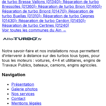
de turbo
Bresse Vallons
(
01340
)
›
Réparation de turbo
Bressolles
(
01360
)
›
Réparation de turbo
Brion
(
01460
)
›
Réparation de turbo
Briord
(
01470
)
›
Réparation de
turbo
Buellas
(
01310
)
›
Réparation de turbo
Ceignes
(
01430
)
›
Réparation de turbo
Cerdon
(
01450
)
›
Réparation de turbo
Certines
(
01240
)
Voir toutes les communes du
Ain
→
Notre savoir-faire et nos installations nous permettent
d'intervenir à distance sur des turbos tous types, pour
tous les moteurs : voitures, 4x4 et utilitaires, engins de
Travaux Publics, bateaux, camions, engins agricoles.
Navigation
Présentation
Galerie photos
Nos services
Contact
Mentions légales