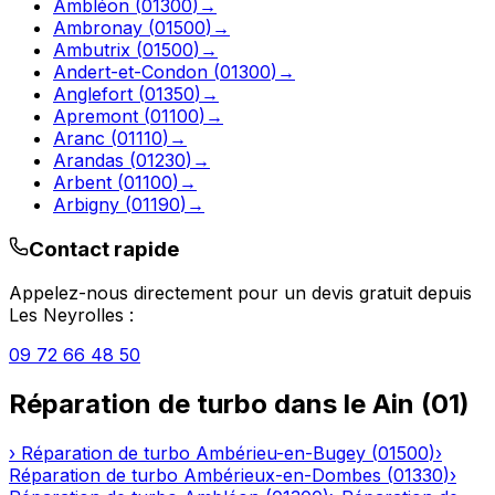
Ambléon
(
01300
)
→
Ambronay
(
01500
)
→
Ambutrix
(
01500
)
→
Andert-et-Condon
(
01300
)
→
Anglefort
(
01350
)
→
Apremont
(
01100
)
→
Aranc
(
01110
)
→
Arandas
(
01230
)
→
Arbent
(
01100
)
→
Arbigny
(
01190
)
→
Contact rapide
Appelez-nous directement pour un devis gratuit depuis
Les Neyrolles
:
09 72 66 48 50
Réparation de turbo
dans le
Ain
(
01
)
›
Réparation de turbo
Ambérieu-en-Bugey
(
01500
)
›
Réparation de turbo
Ambérieux-en-Dombes
(
01330
)
›