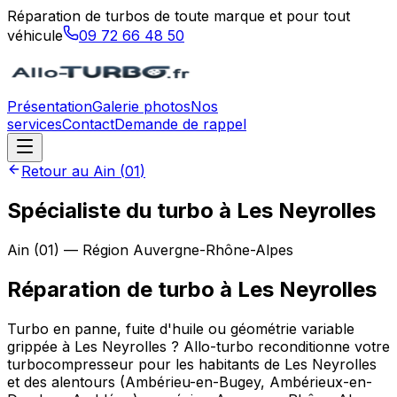
Réparation de turbos de toute marque et pour tout
véhicule
09 72 66 48 50
Présentation
Galerie photos
Nos
services
Contact
Demande de rappel
Retour au
Ain
(
01
)
Spécialiste du turbo à Les Neyrolles
Ain
(
01
) — Région
Auvergne-Rhône-Alpes
Réparation de turbo
à
Les Neyrolles
Turbo en panne, fuite d'huile ou géométrie variable
grippée à Les Neyrolles ? Allo-turbo reconditionne votre
turbocompresseur pour les habitants de Les Neyrolles
et des alentours (Ambérieu-en-Bugey, Ambérieux-en-