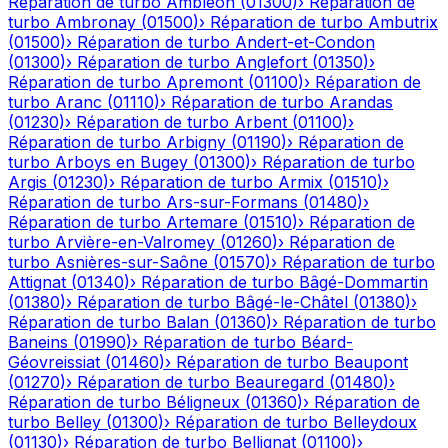
Réparation de turbo
Ambléon
(
01300
)
›
Réparation de
turbo
Ambronay
(
01500
)
›
Réparation de turbo
Ambutrix
(
01500
)
›
Réparation de turbo
Andert-et-Condon
(
01300
)
›
Réparation de turbo
Anglefort
(
01350
)
›
Réparation de turbo
Apremont
(
01100
)
›
Réparation de
turbo
Aranc
(
01110
)
›
Réparation de turbo
Arandas
(
01230
)
›
Réparation de turbo
Arbent
(
01100
)
›
Réparation de turbo
Arbigny
(
01190
)
›
Réparation de
turbo
Arboys en Bugey
(
01300
)
›
Réparation de turbo
Argis
(
01230
)
›
Réparation de turbo
Armix
(
01510
)
›
Réparation de turbo
Ars-sur-Formans
(
01480
)
›
Réparation de turbo
Artemare
(
01510
)
›
Réparation de
turbo
Arvière-en-Valromey
(
01260
)
›
Réparation de
turbo
Asnières-sur-Saône
(
01570
)
›
Réparation de turbo
Attignat
(
01340
)
›
Réparation de turbo
Bâgé-Dommartin
(
01380
)
›
Réparation de turbo
Bâgé-le-Châtel
(
01380
)
›
Réparation de turbo
Balan
(
01360
)
›
Réparation de turbo
Baneins
(
01990
)
›
Réparation de turbo
Béard-
Géovreissiat
(
01460
)
›
Réparation de turbo
Beaupont
(
01270
)
›
Réparation de turbo
Beauregard
(
01480
)
›
Réparation de turbo
Béligneux
(
01360
)
›
Réparation de
turbo
Belley
(
01300
)
›
Réparation de turbo
Belleydoux
(
01130
)
›
Réparation de turbo
Bellignat
(
01100
)
›