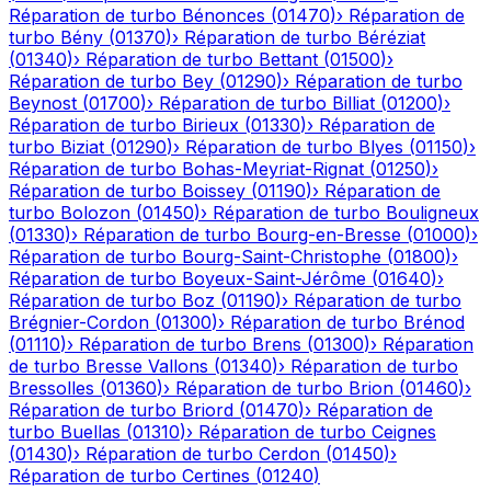
Réparation de turbo
Bénonces
(
01470
)
›
Réparation de
turbo
Bény
(
01370
)
›
Réparation de turbo
Béréziat
(
01340
)
›
Réparation de turbo
Bettant
(
01500
)
›
Réparation de turbo
Bey
(
01290
)
›
Réparation de turbo
Beynost
(
01700
)
›
Réparation de turbo
Billiat
(
01200
)
›
Réparation de turbo
Birieux
(
01330
)
›
Réparation de
turbo
Biziat
(
01290
)
›
Réparation de turbo
Blyes
(
01150
)
›
Réparation de turbo
Bohas-Meyriat-Rignat
(
01250
)
›
Réparation de turbo
Boissey
(
01190
)
›
Réparation de
turbo
Bolozon
(
01450
)
›
Réparation de turbo
Bouligneux
(
01330
)
›
Réparation de turbo
Bourg-en-Bresse
(
01000
)
›
Réparation de turbo
Bourg-Saint-Christophe
(
01800
)
›
Réparation de turbo
Boyeux-Saint-Jérôme
(
01640
)
›
Réparation de turbo
Boz
(
01190
)
›
Réparation de turbo
Brégnier-Cordon
(
01300
)
›
Réparation de turbo
Brénod
(
01110
)
›
Réparation de turbo
Brens
(
01300
)
›
Réparation
de turbo
Bresse Vallons
(
01340
)
›
Réparation de turbo
Bressolles
(
01360
)
›
Réparation de turbo
Brion
(
01460
)
›
Réparation de turbo
Briord
(
01470
)
›
Réparation de
turbo
Buellas
(
01310
)
›
Réparation de turbo
Ceignes
(
01430
)
›
Réparation de turbo
Cerdon
(
01450
)
›
Réparation de turbo
Certines
(
01240
)