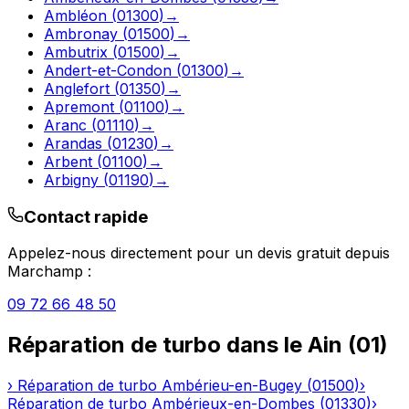
Ambléon
(
01300
)
→
Ambronay
(
01500
)
→
Ambutrix
(
01500
)
→
Andert-et-Condon
(
01300
)
→
Anglefort
(
01350
)
→
Apremont
(
01100
)
→
Aranc
(
01110
)
→
Arandas
(
01230
)
→
Arbent
(
01100
)
→
Arbigny
(
01190
)
→
Contact rapide
Appelez-nous directement pour un devis gratuit depuis
Marchamp
:
09 72 66 48 50
Réparation de turbo
dans le
Ain
(
01
)
›
Réparation de turbo
Ambérieu-en-Bugey
(
01500
)
›
Réparation de turbo
Ambérieux-en-Dombes
(
01330
)
›