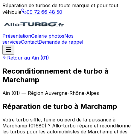
Réparation de turbos de toute marque et pour tout
véhicule
09 72 66 48 50
Présentation
Galerie photos
Nos
services
Contact
Demande de rappel
Retour au
Ain
(
01
)
Reconditionnement de turbo à
Marchamp
Ain
(
01
) — Région
Auvergne-Rhône-Alpes
Réparation de turbo
à
Marchamp
Votre turbo siffle, fume ou perd de la puissance à
Marchamp (01680) ? Allo-turbo répare et reconditionne
les turbos pour les automobilistes de Marchamp et des