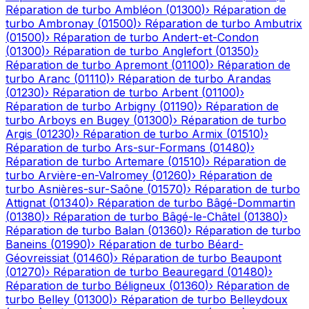
Réparation de turbo
Ambléon
(
01300
)
›
Réparation de
turbo
Ambronay
(
01500
)
›
Réparation de turbo
Ambutrix
(
01500
)
›
Réparation de turbo
Andert-et-Condon
(
01300
)
›
Réparation de turbo
Anglefort
(
01350
)
›
Réparation de turbo
Apremont
(
01100
)
›
Réparation de
turbo
Aranc
(
01110
)
›
Réparation de turbo
Arandas
(
01230
)
›
Réparation de turbo
Arbent
(
01100
)
›
Réparation de turbo
Arbigny
(
01190
)
›
Réparation de
turbo
Arboys en Bugey
(
01300
)
›
Réparation de turbo
Argis
(
01230
)
›
Réparation de turbo
Armix
(
01510
)
›
Réparation de turbo
Ars-sur-Formans
(
01480
)
›
Réparation de turbo
Artemare
(
01510
)
›
Réparation de
turbo
Arvière-en-Valromey
(
01260
)
›
Réparation de
turbo
Asnières-sur-Saône
(
01570
)
›
Réparation de turbo
Attignat
(
01340
)
›
Réparation de turbo
Bâgé-Dommartin
(
01380
)
›
Réparation de turbo
Bâgé-le-Châtel
(
01380
)
›
Réparation de turbo
Balan
(
01360
)
›
Réparation de turbo
Baneins
(
01990
)
›
Réparation de turbo
Béard-
Géovreissiat
(
01460
)
›
Réparation de turbo
Beaupont
(
01270
)
›
Réparation de turbo
Beauregard
(
01480
)
›
Réparation de turbo
Béligneux
(
01360
)
›
Réparation de
turbo
Belley
(
01300
)
›
Réparation de turbo
Belleydoux