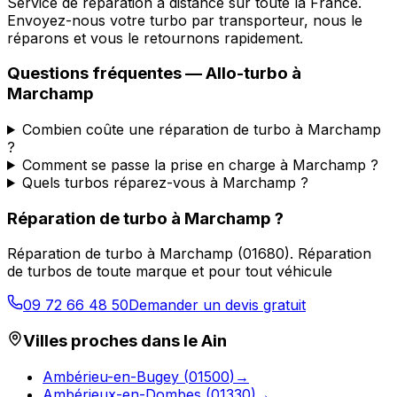
Service de réparation à distance sur toute la France.
Envoyez-nous votre turbo par transporteur, nous le
réparons et vous le retournons rapidement.
Questions fréquentes —
Allo-turbo
à
Marchamp
Combien coûte une réparation de turbo à Marchamp
?
Comment se passe la prise en charge à Marchamp ?
Quels turbos réparez-vous à Marchamp ?
Réparation de turbo
à
Marchamp
?
Réparation de turbo
à
Marchamp
(
01680
).
Réparation
de turbos de toute marque et pour tout véhicule
09 72 66 48 50
Demander un devis gratuit
Villes proches dans le
Ain
Ambérieu-en-Bugey
(
01500
)
→
Ambérieux-en-Dombes
(
01330
)
→