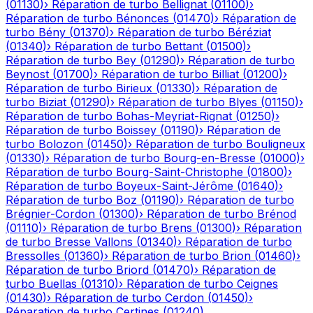
(
01130
)
›
Réparation de turbo
Bellignat
(
01100
)
›
Réparation de turbo
Bénonces
(
01470
)
›
Réparation de
turbo
Bény
(
01370
)
›
Réparation de turbo
Béréziat
(
01340
)
›
Réparation de turbo
Bettant
(
01500
)
›
Réparation de turbo
Bey
(
01290
)
›
Réparation de turbo
Beynost
(
01700
)
›
Réparation de turbo
Billiat
(
01200
)
›
Réparation de turbo
Birieux
(
01330
)
›
Réparation de
turbo
Biziat
(
01290
)
›
Réparation de turbo
Blyes
(
01150
)
›
Réparation de turbo
Bohas-Meyriat-Rignat
(
01250
)
›
Réparation de turbo
Boissey
(
01190
)
›
Réparation de
turbo
Bolozon
(
01450
)
›
Réparation de turbo
Bouligneux
(
01330
)
›
Réparation de turbo
Bourg-en-Bresse
(
01000
)
›
Réparation de turbo
Bourg-Saint-Christophe
(
01800
)
›
Réparation de turbo
Boyeux-Saint-Jérôme
(
01640
)
›
Réparation de turbo
Boz
(
01190
)
›
Réparation de turbo
Brégnier-Cordon
(
01300
)
›
Réparation de turbo
Brénod
(
01110
)
›
Réparation de turbo
Brens
(
01300
)
›
Réparation
de turbo
Bresse Vallons
(
01340
)
›
Réparation de turbo
Bressolles
(
01360
)
›
Réparation de turbo
Brion
(
01460
)
›
Réparation de turbo
Briord
(
01470
)
›
Réparation de
turbo
Buellas
(
01310
)
›
Réparation de turbo
Ceignes
(
01430
)
›
Réparation de turbo
Cerdon
(
01450
)
›
Réparation de turbo
Certines
(
01240
)