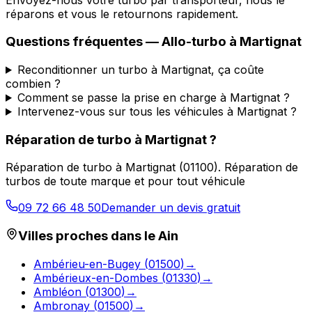
réparons et vous le retournons rapidement.
Questions fréquentes —
Allo-turbo
à
Martignat
Reconditionner un turbo à Martignat, ça coûte
combien ?
Comment se passe la prise en charge à Martignat ?
Intervenez-vous sur tous les véhicules à Martignat ?
Réparation de turbo
à
Martignat
?
Réparation de turbo
à
Martignat
(
01100
).
Réparation de
turbos de toute marque et pour tout véhicule
09 72 66 48 50
Demander un devis gratuit
Villes proches dans le
Ain
Ambérieu-en-Bugey
(
01500
)
→
Ambérieux-en-Dombes
(
01330
)
→
Ambléon
(
01300
)
→
Ambronay
(
01500
)
→