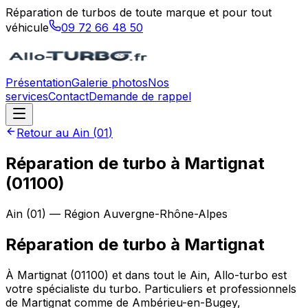
Réparation de turbos de toute marque et pour tout
véhicule
09 72 66 48 50
Présentation
Galerie photos
Nos
services
Contact
Demande de rappel
Retour au
Ain
(
01
)
Réparation de turbo à Martignat
(01100)
Ain
(
01
) — Région
Auvergne-Rhône-Alpes
Réparation de turbo
à
Martignat
À Martignat (01100) et dans tout le Ain, Allo-turbo est
votre spécialiste du turbo. Particuliers et professionnels
de Martignat comme de Ambérieu-en-Bugey,