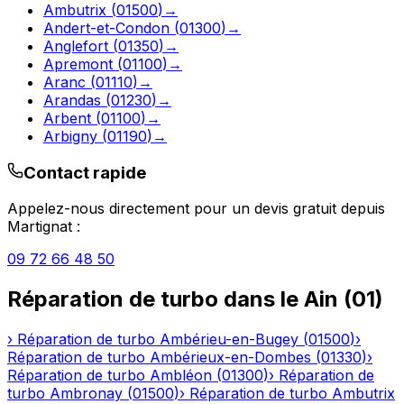
Ambutrix
(
01500
)
→
Andert-et-Condon
(
01300
)
→
Anglefort
(
01350
)
→
Apremont
(
01100
)
→
Aranc
(
01110
)
→
Arandas
(
01230
)
→
Arbent
(
01100
)
→
Arbigny
(
01190
)
→
Contact rapide
Appelez-nous directement pour un devis gratuit depuis
Martignat
:
09 72 66 48 50
Réparation de turbo
dans le
Ain
(
01
)
›
Réparation de turbo
Ambérieu-en-Bugey
(
01500
)
›
Réparation de turbo
Ambérieux-en-Dombes
(
01330
)
›
Réparation de turbo
Ambléon
(
01300
)
›
Réparation de
turbo
Ambronay
(
01500
)
›
Réparation de turbo
Ambutrix