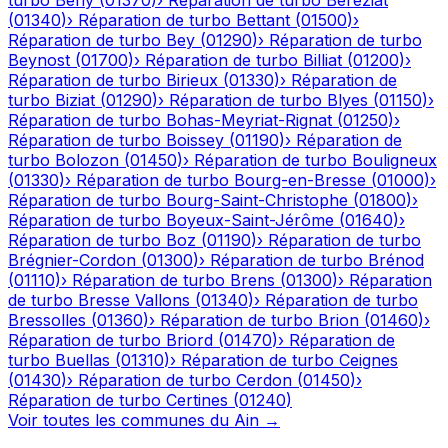
turbo
Bény
(
01370
)
›
Réparation de turbo
Béréziat
(
01340
)
›
Réparation de turbo
Bettant
(
01500
)
›
Réparation de turbo
Bey
(
01290
)
›
Réparation de turbo
Beynost
(
01700
)
›
Réparation de turbo
Billiat
(
01200
)
›
Réparation de turbo
Birieux
(
01330
)
›
Réparation de
turbo
Biziat
(
01290
)
›
Réparation de turbo
Blyes
(
01150
)
›
Réparation de turbo
Bohas-Meyriat-Rignat
(
01250
)
›
Réparation de turbo
Boissey
(
01190
)
›
Réparation de
turbo
Bolozon
(
01450
)
›
Réparation de turbo
Bouligneux
(
01330
)
›
Réparation de turbo
Bourg-en-Bresse
(
01000
)
›
Réparation de turbo
Bourg-Saint-Christophe
(
01800
)
›
Réparation de turbo
Boyeux-Saint-Jérôme
(
01640
)
›
Réparation de turbo
Boz
(
01190
)
›
Réparation de turbo
Brégnier-Cordon
(
01300
)
›
Réparation de turbo
Brénod
(
01110
)
›
Réparation de turbo
Brens
(
01300
)
›
Réparation
de turbo
Bresse Vallons
(
01340
)
›
Réparation de turbo
Bressolles
(
01360
)
›
Réparation de turbo
Brion
(
01460
)
›
Réparation de turbo
Briord
(
01470
)
›
Réparation de
turbo
Buellas
(
01310
)
›
Réparation de turbo
Ceignes
(
01430
)
›
Réparation de turbo
Cerdon
(
01450
)
›
Réparation de turbo
Certines
(
01240
)
Voir toutes les communes du
Ain
→