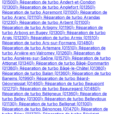
(
01500
)
›
Réparation de turbo
Andert-et-Condon
(
01300
)
›
Réparation de turbo
Anglefort
(
01350
)
›
Réparation de turbo
Apremont
(
01100
)
›
Réparation de
turbo
Aranc
(
01110
)
›
Réparation de turbo
Arandas
(
01230
)
›
Réparation de turbo
Arbent
(
01100
)
›
Réparation de turbo
Arbigny
(
01190
)
›
Réparation de
turbo
Arboys en Bugey
(
01300
)
›
Réparation de turbo
Argis
(
01230
)
›
Réparation de turbo
Armix
(
01510
)
›
Réparation de turbo
Ars-sur-Formans
(
01480
)
›
Réparation de turbo
Artemare
(
01510
)
›
Réparation de
turbo
Arvière-en-Valromey
(
01260
)
›
Réparation de
turbo
Asnières-sur-Saône
(
01570
)
›
Réparation de turbo
Attignat
(
01340
)
›
Réparation de turbo
Bâgé-Dommartin
(
01380
)
›
Réparation de turbo
Bâgé-le-Châtel
(
01380
)
›
Réparation de turbo
Balan
(
01360
)
›
Réparation de turbo
Baneins
(
01990
)
›
Réparation de turbo
Béard-
Géovreissiat
(
01460
)
›
Réparation de turbo
Beaupont
(
01270
)
›
Réparation de turbo
Beauregard
(
01480
)
›
Réparation de turbo
Béligneux
(
01360
)
›
Réparation de
turbo
Belley
(
01300
)
›
Réparation de turbo
Belleydoux
(
01130
)
›
Réparation de turbo
Bellignat
(
01100
)
›
Réparation de turbo
Bénonces
(
01470
)
›
Réparation de