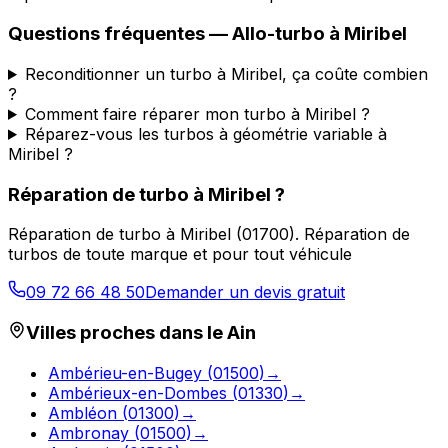
Questions fréquentes —
Allo-turbo
à
Miribel
Reconditionner un turbo à Miribel, ça coûte combien
?
Comment faire réparer mon turbo à Miribel ?
Réparez-vous les turbos à géométrie variable à
Miribel ?
Réparation de turbo
à
Miribel
?
Réparation de turbo
à
Miribel
(
01700
).
Réparation de
turbos de toute marque et pour tout véhicule
09 72 66 48 50
Demander un devis gratuit
Villes proches dans le
Ain
Ambérieu-en-Bugey
(
01500
)
→
Ambérieux-en-Dombes
(
01330
)
→
Ambléon
(
01300
)
→
Ambronay
(
01500
)
→