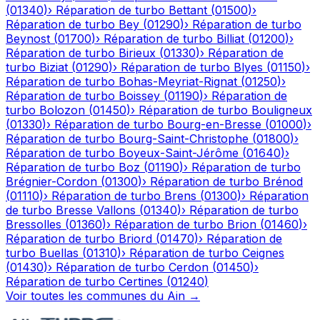
(
01340
)
›
Réparation de turbo
Bettant
(
01500
)
›
Réparation de turbo
Bey
(
01290
)
›
Réparation de turbo
Beynost
(
01700
)
›
Réparation de turbo
Billiat
(
01200
)
›
Réparation de turbo
Birieux
(
01330
)
›
Réparation de
turbo
Biziat
(
01290
)
›
Réparation de turbo
Blyes
(
01150
)
›
Réparation de turbo
Bohas-Meyriat-Rignat
(
01250
)
›
Réparation de turbo
Boissey
(
01190
)
›
Réparation de
turbo
Bolozon
(
01450
)
›
Réparation de turbo
Bouligneux
(
01330
)
›
Réparation de turbo
Bourg-en-Bresse
(
01000
)
›
Réparation de turbo
Bourg-Saint-Christophe
(
01800
)
›
Réparation de turbo
Boyeux-Saint-Jérôme
(
01640
)
›
Réparation de turbo
Boz
(
01190
)
›
Réparation de turbo
Brégnier-Cordon
(
01300
)
›
Réparation de turbo
Brénod
(
01110
)
›
Réparation de turbo
Brens
(
01300
)
›
Réparation
de turbo
Bresse Vallons
(
01340
)
›
Réparation de turbo
Bressolles
(
01360
)
›
Réparation de turbo
Brion
(
01460
)
›
Réparation de turbo
Briord
(
01470
)
›
Réparation de
turbo
Buellas
(
01310
)
›
Réparation de turbo
Ceignes
(
01430
)
›
Réparation de turbo
Cerdon
(
01450
)
›
Réparation de turbo
Certines
(
01240
)
Voir toutes les communes du
Ain
→