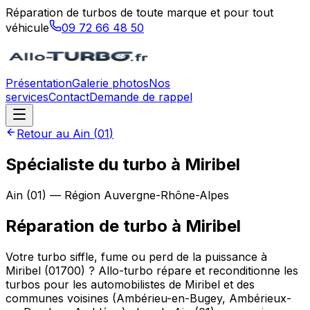
Réparation de turbos de toute marque et pour tout
véhicule
09 72 66 48 50
Présentation
Galerie photos
Nos
services
Contact
Demande de rappel
Retour au
Ain
(
01
)
Spécialiste du turbo à Miribel
Ain
(
01
) — Région
Auvergne-Rhône-Alpes
Réparation de turbo
à
Miribel
Votre turbo siffle, fume ou perd de la puissance à
Miribel (01700) ? Allo-turbo répare et reconditionne les
turbos pour les automobilistes de Miribel et des
communes voisines (Ambérieu-en-Bugey, Ambérieux-