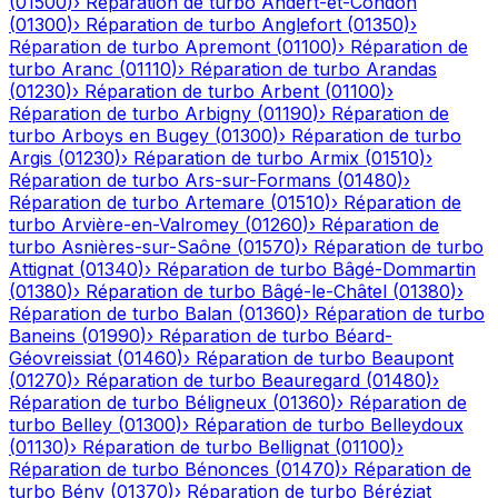
(
01500
)
›
Réparation de turbo
Andert-et-Condon
(
01300
)
›
Réparation de turbo
Anglefort
(
01350
)
›
Réparation de turbo
Apremont
(
01100
)
›
Réparation de
turbo
Aranc
(
01110
)
›
Réparation de turbo
Arandas
(
01230
)
›
Réparation de turbo
Arbent
(
01100
)
›
Réparation de turbo
Arbigny
(
01190
)
›
Réparation de
turbo
Arboys en Bugey
(
01300
)
›
Réparation de turbo
Argis
(
01230
)
›
Réparation de turbo
Armix
(
01510
)
›
Réparation de turbo
Ars-sur-Formans
(
01480
)
›
Réparation de turbo
Artemare
(
01510
)
›
Réparation de
turbo
Arvière-en-Valromey
(
01260
)
›
Réparation de
turbo
Asnières-sur-Saône
(
01570
)
›
Réparation de turbo
Attignat
(
01340
)
›
Réparation de turbo
Bâgé-Dommartin
(
01380
)
›
Réparation de turbo
Bâgé-le-Châtel
(
01380
)
›
Réparation de turbo
Balan
(
01360
)
›
Réparation de turbo
Baneins
(
01990
)
›
Réparation de turbo
Béard-
Géovreissiat
(
01460
)
›
Réparation de turbo
Beaupont
(
01270
)
›
Réparation de turbo
Beauregard
(
01480
)
›
Réparation de turbo
Béligneux
(
01360
)
›
Réparation de
turbo
Belley
(
01300
)
›
Réparation de turbo
Belleydoux
(
01130
)
›
Réparation de turbo
Bellignat
(
01100
)
›
Réparation de turbo
Bénonces
(
01470
)
›
Réparation de
turbo
Bény
(
01370
)
›
Réparation de turbo
Béréziat