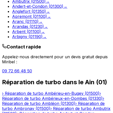
Ambutrix
(
01500
)
→
Andert-et-Condon
(
01300
)
→
Anglefort
(
01350
)
→
Apremont
(
01100
)
→
Aranc
(
01110
)
→
Arandas
(
01230
)
→
Arbent
(
01100
)
→
Arbigny
(
01190
)
→
Contact rapide
Appelez-nous directement pour un devis gratuit depuis
Miribel
:
09 72 66 48 50
Réparation de turbo
dans le
Ain
(
01
)
›
Réparation de turbo
Ambérieu-en-Bugey
(
01500
)
›
Réparation de turbo
Ambérieux-en-Dombes
(
01330
)
›
Réparation de turbo
Ambléon
(
01300
)
›
Réparation de
turbo
Ambronay
(
01500
)
›
Réparation de turbo
Ambutrix