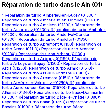
Réparation de turbo
dans le
Ain
(
01
)
›
Réparation de turbo
Ambérieu-en-Bugey
(
01500
)
›
Réparation de turbo
Ambérieux-en-Dombes
(
01330
)
›
Réparation de turbo
Ambléon
(
01300
)
›
Réparation de
turbo
Ambronay
(
01500
)
›
Réparation de turbo
Ambutrix
(
01500
)
›
Réparation de turbo
Andert-et-Condon
(
01300
)
›
Réparation de turbo
Anglefort
(
01350
)
›
Réparation de turbo
Apremont
(
01100
)
›
Réparation de
turbo
Aranc
(
01110
)
›
Réparation de turbo
Arandas
(
01230
)
›
Réparation de turbo
Arbent
(
01100
)
›
Réparation de turbo
Arbigny
(
01190
)
›
Réparation de
turbo
Arboys en Bugey
(
01300
)
›
Réparation de turbo
Argis
(
01230
)
›
Réparation de turbo
Armix
(
01510
)
›
Réparation de turbo
Ars-sur-Formans
(
01480
)
›
Réparation de turbo
Artemare
(
01510
)
›
Réparation de
turbo
Arvière-en-Valromey
(
01260
)
›
Réparation de
turbo
Asnières-sur-Saône
(
01570
)
›
Réparation de turbo
Attignat
(
01340
)
›
Réparation de turbo
Bâgé-Dommartin
(
01380
)
›
Réparation de turbo
Bâgé-le-Châtel
(
01380
)
›
Réparation de turbo
Balan
(
01360
)
›
Réparation de turbo
Baneins
(
01990
)
›
Réparation de turbo
Béard-