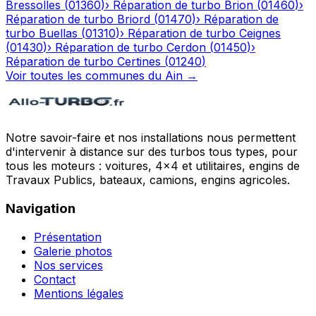
Bressolles
(
01360
)
›
Réparation de turbo
Brion
(
01460
)
›
Réparation de turbo
Briord
(
01470
)
›
Réparation de
turbo
Buellas
(
01310
)
›
Réparation de turbo
Ceignes
(
01430
)
›
Réparation de turbo
Cerdon
(
01450
)
›
Réparation de turbo
Certines
(
01240
)
Voir toutes les communes du
Ain
→
Notre savoir-faire et nos installations nous permettent
d'intervenir à distance sur des turbos tous types, pour
tous les moteurs : voitures, 4x4 et utilitaires, engins de
Travaux Publics, bateaux, camions, engins agricoles.
Navigation
Présentation
Galerie photos
Nos services
Contact
Mentions légales