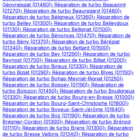
Géovreissiat
(
01460
)
›
Réparation de turbo
Beaupont
(
01270
)
›
Réparation de turbo
Beauregard
(
01480
)
›
Réparation de turbo
Béligneux
(
01360
)
›
Réparation de
turbo
Belley
(
01300
)
›
Réparation de turbo
Belleydoux
(
01130
)
›
Réparation de turbo
Bellignat
(
01100
)
›
Réparation de turbo
Bénonces
(
01470
)
›
Réparation de
turbo
Bény
(
01370
)
›
Réparation de turbo
Béréziat
(
01340
)
›
Réparation de turbo
Bettant
(
01500
)
›
Réparation de turbo
Bey
(
01290
)
›
Réparation de turbo
Beynost
(
01700
)
›
Réparation de turbo
Billiat
(
01200
)
›
Réparation de turbo
Birieux
(
01330
)
›
Réparation de
turbo
Biziat
(
01290
)
›
Réparation de turbo
Blyes
(
01150
)
›
Réparation de turbo
Bohas-Meyriat-Rignat
(
01250
)
›
Réparation de turbo
Boissey
(
01190
)
›
Réparation de
turbo
Bolozon
(
01450
)
›
Réparation de turbo
Bouligneux
(
01330
)
›
Réparation de turbo
Bourg-en-Bresse
(
01000
)
›
Réparation de turbo
Bourg-Saint-Christophe
(
01800
)
›
Réparation de turbo
Boyeux-Saint-Jérôme
(
01640
)
›
Réparation de turbo
Boz
(
01190
)
›
Réparation de turbo
Brégnier-Cordon
(
01300
)
›
Réparation de turbo
Brénod
(
01110
)
›
Réparation de turbo
Brens
(
01300
)
›
Réparation
de turbo
Bresse Vallons
(
01340
)
›
Réparation de turbo