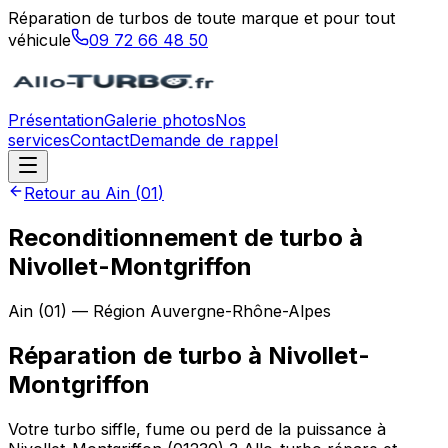
Réparation de turbos de toute marque et pour tout
véhicule
09 72 66 48 50
Présentation
Galerie photos
Nos
services
Contact
Demande de rappel
Retour au
Ain
(
01
)
Reconditionnement de turbo à
Nivollet-Montgriffon
Ain
(
01
) — Région
Auvergne-Rhône-Alpes
Réparation de turbo
à
Nivollet-
Montgriffon
Votre turbo siffle, fume ou perd de la puissance à