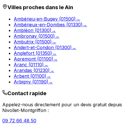
Villes proches dans le
Ain
Ambérieu-en-Bugey
(
01500
)
→
Ambérieux-en-Dombes
(
01330
)
→
Ambléon
(
01300
)
→
Ambronay
(
01500
)
→
Ambutrix
(
01500
)
→
Andert-et-Condon
(
01300
)
→
Anglefort
(
01350
)
→
Apremont
(
01100
)
→
Aranc
(
01110
)
→
Arandas
(
01230
)
→
Arbent
(
01100
)
→
Arbigny
(
01190
)
→
Contact rapide
Appelez-nous directement pour un devis gratuit depuis
Nivollet-Montgriffon
:
09 72 66 48 50