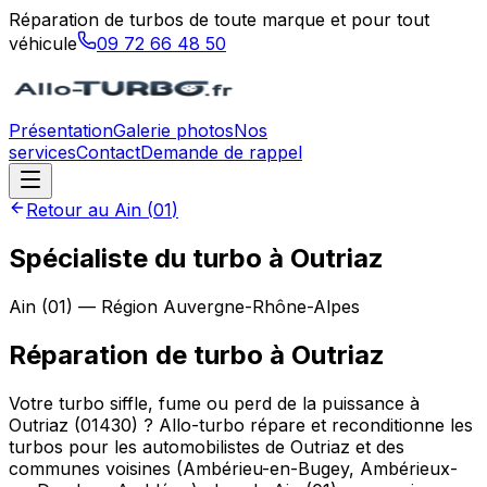
Réparation de turbos de toute marque et pour tout
véhicule
09 72 66 48 50
Présentation
Galerie photos
Nos
services
Contact
Demande de rappel
Retour au
Ain
(
01
)
Spécialiste du turbo à Outriaz
Ain
(
01
) — Région
Auvergne-Rhône-Alpes
Réparation de turbo
à
Outriaz
Votre turbo siffle, fume ou perd de la puissance à
Outriaz (01430) ? Allo-turbo répare et reconditionne les
turbos pour les automobilistes de Outriaz et des
communes voisines (Ambérieu-en-Bugey, Ambérieux-