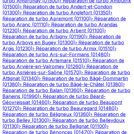
turbo
Ambronay
(
01500
)
›
Réparation de turbo
Ambutrix
(
01500
)
›
Réparation de turbo
Andert-et-Condon
(
01300
)
›
Réparation de turbo
Anglefort
(
01350
)
›
Réparation de turbo
Apremont
(
01100
)
›
Réparation de
turbo
Aranc
(
01110
)
›
Réparation de turbo
Arandas
(
01230
)
›
Réparation de turbo
Arbent
(
01100
)
›
Réparation de turbo
Arbigny
(
01190
)
›
Réparation de
turbo
Arboys en Bugey
(
01300
)
›
Réparation de turbo
Argis
(
01230
)
›
Réparation de turbo
Armix
(
01510
)
›
Réparation de turbo
Ars-sur-Formans
(
01480
)
›
Réparation de turbo
Artemare
(
01510
)
›
Réparation de
turbo
Arvière-en-Valromey
(
01260
)
›
Réparation de
turbo
Asnières-sur-Saône
(
01570
)
›
Réparation de turbo
Attignat
(
01340
)
›
Réparation de turbo
Bâgé-Dommartin
(
01380
)
›
Réparation de turbo
Bâgé-le-Châtel
(
01380
)
›
Réparation de turbo
Balan
(
01360
)
›
Réparation de turbo
Baneins
(
01990
)
›
Réparation de turbo
Béard-
Géovreissiat
(
01460
)
›
Réparation de turbo
Beaupont
(
01270
)
›
Réparation de turbo
Beauregard
(
01480
)
›
Réparation de turbo
Béligneux
(
01360
)
›
Réparation de
turbo
Belley
(
01300
)
›
Réparation de turbo
Belleydoux
(
01130
)
›
Réparation de turbo
Bellignat
(
01100
)
›
Réparation de turbo
Bénonces
(
01470
)
›
Réparation de