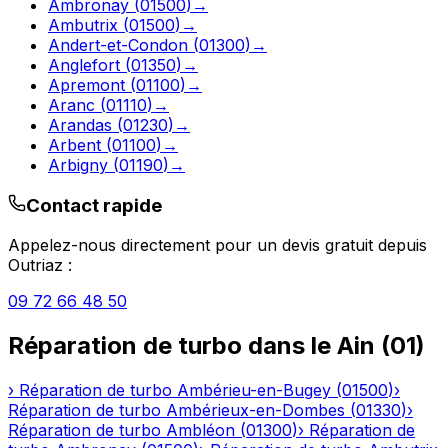
Ambronay
(
01500
)
→
Ambutrix
(
01500
)
→
Andert-et-Condon
(
01300
)
→
Anglefort
(
01350
)
→
Apremont
(
01100
)
→
Aranc
(
01110
)
→
Arandas
(
01230
)
→
Arbent
(
01100
)
→
Arbigny
(
01190
)
→
Contact rapide
Appelez-nous directement pour un devis gratuit depuis
Outriaz
:
09 72 66 48 50
Réparation de turbo
dans le
Ain
(
01
)
›
Réparation de turbo
Ambérieu-en-Bugey
(
01500
)
›
Réparation de turbo
Ambérieux-en-Dombes
(
01330
)
›
Réparation de turbo
Ambléon
(
01300
)
›
Réparation de