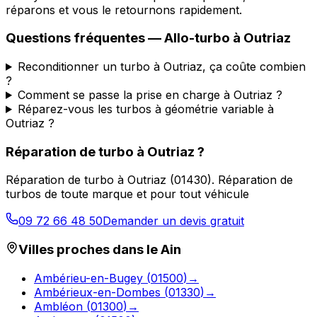
réparons et vous le retournons rapidement.
Questions fréquentes —
Allo-turbo
à
Outriaz
Reconditionner un turbo à Outriaz, ça coûte combien
?
Comment se passe la prise en charge à Outriaz ?
Réparez-vous les turbos à géométrie variable à
Outriaz ?
Réparation de turbo
à
Outriaz
?
Réparation de turbo
à
Outriaz
(
01430
).
Réparation de
turbos de toute marque et pour tout véhicule
09 72 66 48 50
Demander un devis gratuit
Villes proches dans le
Ain
Ambérieu-en-Bugey
(
01500
)
→
Ambérieux-en-Dombes
(
01330
)
→
Ambléon
(
01300
)
→