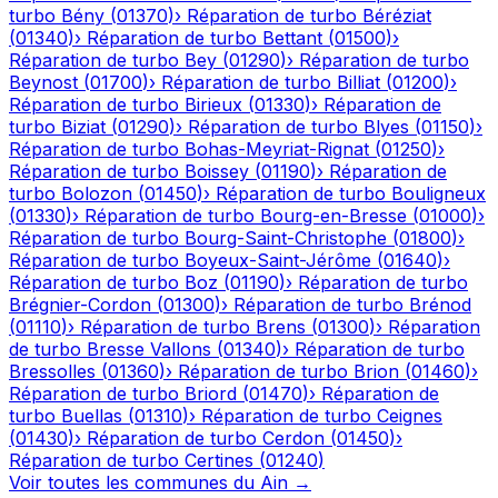
turbo
Bény
(
01370
)
›
Réparation de turbo
Béréziat
(
01340
)
›
Réparation de turbo
Bettant
(
01500
)
›
Réparation de turbo
Bey
(
01290
)
›
Réparation de turbo
Beynost
(
01700
)
›
Réparation de turbo
Billiat
(
01200
)
›
Réparation de turbo
Birieux
(
01330
)
›
Réparation de
turbo
Biziat
(
01290
)
›
Réparation de turbo
Blyes
(
01150
)
›
Réparation de turbo
Bohas-Meyriat-Rignat
(
01250
)
›
Réparation de turbo
Boissey
(
01190
)
›
Réparation de
turbo
Bolozon
(
01450
)
›
Réparation de turbo
Bouligneux
(
01330
)
›
Réparation de turbo
Bourg-en-Bresse
(
01000
)
›
Réparation de turbo
Bourg-Saint-Christophe
(
01800
)
›
Réparation de turbo
Boyeux-Saint-Jérôme
(
01640
)
›
Réparation de turbo
Boz
(
01190
)
›
Réparation de turbo
Brégnier-Cordon
(
01300
)
›
Réparation de turbo
Brénod
(
01110
)
›
Réparation de turbo
Brens
(
01300
)
›
Réparation
de turbo
Bresse Vallons
(
01340
)
›
Réparation de turbo
Bressolles
(
01360
)
›
Réparation de turbo
Brion
(
01460
)
›
Réparation de turbo
Briord
(
01470
)
›
Réparation de
turbo
Buellas
(
01310
)
›
Réparation de turbo
Ceignes
(
01430
)
›
Réparation de turbo
Cerdon
(
01450
)
›
Réparation de turbo
Certines
(
01240
)
Voir toutes les communes du
Ain
→