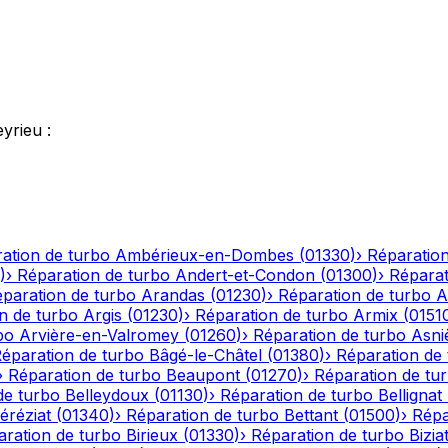
eyrieu
:
ation de turbo
Ambérieux-en-Dombes
(
01330
)
›
Réparation
)
›
Réparation de turbo
Andert-et-Condon
(
01300
)
›
Réparat
paration de turbo
Arandas
(
01230
)
›
Réparation de turbo
A
n de turbo
Argis
(
01230
)
›
Réparation de turbo
Armix
(
0151
bo
Arvière-en-Valromey
(
01260
)
›
Réparation de turbo
Asni
éparation de turbo
Bâgé-le-Châtel
(
01380
)
›
Réparation de
›
Réparation de turbo
Beaupont
(
01270
)
›
Réparation de tu
de turbo
Belleydoux
(
01130
)
›
Réparation de turbo
Bellignat
éréziat
(
01340
)
›
Réparation de turbo
Bettant
(
01500
)
›
Répa
aration de turbo
Birieux
(
01330
)
›
Réparation de turbo
Bizia