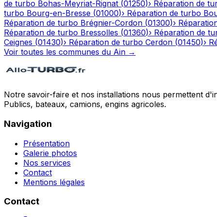
de turbo
Bohas-Meyriat-Rignat
(
01250
)
›
Réparation de tu
turbo
Bourg-en-Bresse
(
01000
)
›
Réparation de turbo
Bou
Réparation de turbo
Brégnier-Cordon
(
01300
)
›
Réparatio
Réparation de turbo
Bressolles
(
01360
)
›
Réparation de tu
Ceignes
(
01430
)
›
Réparation de turbo
Cerdon
(
01450
)
›
Ré
Voir toutes les communes du
Ain
→
Notre savoir-faire et nos installations nous permettent d'i
Publics, bateaux, camions, engins agricoles.
Navigation
Présentation
Galerie photos
Nos services
Contact
Mentions légales
Contact