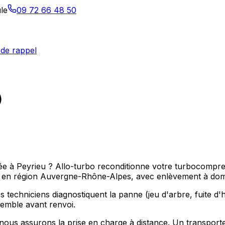
le
09 72 66 48 50
de rappel
)
pée à Peyrieu ? Allo-turbo reconditionne votre turbocompre
n région Auvergne-Rhône-Alpes, avec enlèvement à domic
 techniciens diagnostiquent la panne (jeu d'arbre, fuite d'hu
nsemble avant renvoi.
ous assurons la prise en charge à distance. Un transporte