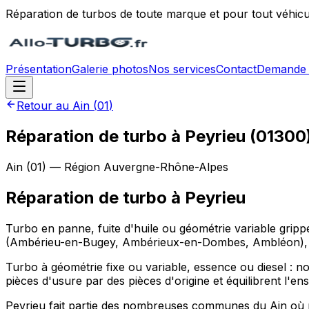
Réparation de turbos de toute marque et pour tout véhicu
Présentation
Galerie photos
Nos services
Contact
Demande 
Retour au
Ain
(
01
)
Réparation de turbo à Peyrieu (01300
Ain
(
01
) — Région
Auvergne-Rhône-Alpes
Réparation de turbo
à
Peyrieu
Turbo en panne, fuite d'huile ou géométrie variable grip
(Ambérieu-en-Bugey, Ambérieux-en-Dombes, Ambléon), e
Turbo à géométrie fixe ou variable, essence ou diesel : nos
pièces d'usure par des pièces d'origine et équilibrent l'e
Peyrieu fait partie des nombreuses communes du Ain où n