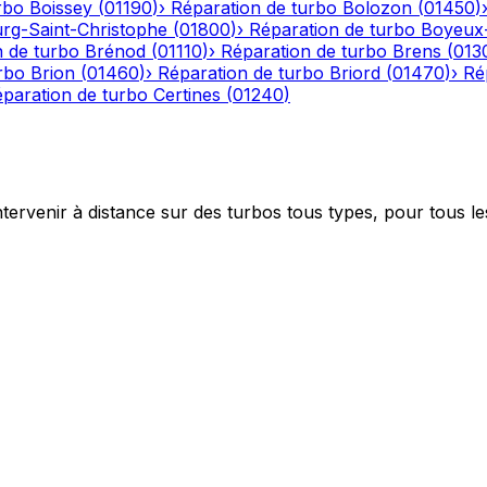
rbo
Boissey
(
01190
)
›
Réparation de turbo
Bolozon
(
01450
)
rg-Saint-Christophe
(
01800
)
›
Réparation de turbo
Boyeux
n de turbo
Brénod
(
01110
)
›
Réparation de turbo
Brens
(
013
rbo
Brion
(
01460
)
›
Réparation de turbo
Briord
(
01470
)
›
Ré
paration de turbo
Certines
(
01240
)
ntervenir à distance sur des turbos tous types, pour tous le