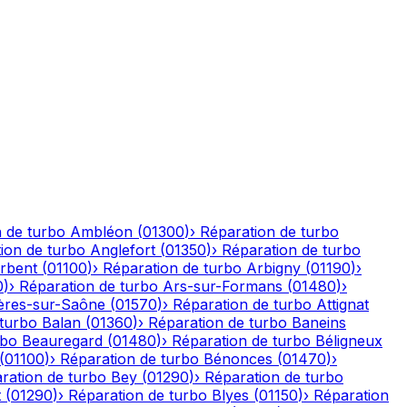
 de turbo
Ambléon
(
01300
)
›
Réparation de turbo
ion de turbo
Anglefort
(
01350
)
›
Réparation de turbo
rbent
(
01100
)
›
Réparation de turbo
Arbigny
(
01190
)
›
0
)
›
Réparation de turbo
Ars-sur-Formans
(
01480
)
›
ères-sur-Saône
(
01570
)
›
Réparation de turbo
Attignat
 turbo
Balan
(
01360
)
›
Réparation de turbo
Baneins
rbo
Beauregard
(
01480
)
›
Réparation de turbo
Béligneux
(
01100
)
›
Réparation de turbo
Bénonces
(
01470
)
›
ration de turbo
Bey
(
01290
)
›
Réparation de turbo
t
(
01290
)
›
Réparation de turbo
Blyes
(
01150
)
›
Réparation