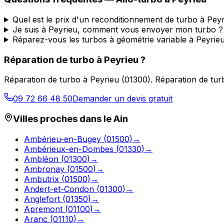
Quel est le prix d'un reconditionnement de turbo à Peyr
Je suis à Peyrieu, comment vous envoyer mon turbo ?
Réparez-vous les turbos à géométrie variable à Peyrie
Réparation de turbo
à
Peyrieu
?
Réparation de turbo
à
Peyrieu
(
01300
).
Réparation de tur
09 72 66 48 50
Demander un devis gratuit
Villes proches dans le
Ain
Ambérieu-en-Bugey
(
01500
)
→
Ambérieux-en-Dombes
(
01330
)
→
Ambléon
(
01300
)
→
Ambronay
(
01500
)
→
Ambutrix
(
01500
)
→
Andert-et-Condon
(
01300
)
→
Anglefort
(
01350
)
→
Apremont
(
01100
)
→
Aranc
(
01110
)
→