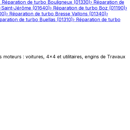
›
Réparation de turbo
Bouligneux
(
01330
)
›
Réparation de
-Saint-Jérôme
(
01640
)
›
Réparation de turbo
Boz
(
01190
)
›
00
)
›
Réparation de turbo
Bresse Vallons
(
01340
)
›
paration de turbo
Buellas
(
01310
)
›
Réparation de turbo
s moteurs : voitures, 4x4 et utilitaires, engins de Travaux