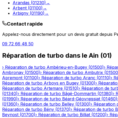
Arandas
(
01230
)
→
Arbent
(
01100
)
→
Arbigny
(
01190
)
→
Contact rapide
Appelez-nous directement pour un devis gratuit depuis
P
09 72 66 48 50
Réparation de turbo
dans le
Ain
(
01
)
›
Réparation de turbo
Ambérieu-en-Bugey
(
01500
)
›
Répar
Ambronay
(
01500
)
›
Réparation de turbo
Ambutrix
(
01500
Apremont
(
01100
)
›
Réparation de turbo
Aranc
(
01110
)
›
Ré
Réparation de turbo
Arboys en Bugey
(
01300
)
›
Réparatio
Réparation de turbo
Artemare
(
01510
)
›
Réparation de tur
(
01340
)
›
Réparation de turbo
Bâgé-Dommartin
(
01380
)
›
R
(
01990
)
›
Réparation de turbo
Béard-Géovreissiat
(
01460
)
(
01360
)
›
Réparation de turbo
Belley
(
01300
)
›
Réparation 
Réparation de turbo
Bény
(
01370
)
›
Réparation de turbo
B
Beynost
(
01700
)
›
Réparation de turbo
Billiat
(
01200
)
›
Rép