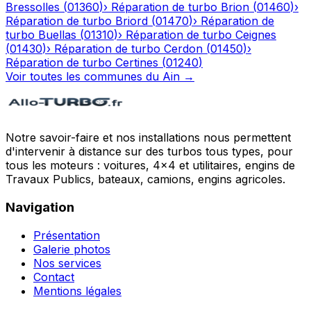
Bressolles
(
01360
)
›
Réparation de turbo
Brion
(
01460
)
›
Réparation de turbo
Briord
(
01470
)
›
Réparation de
turbo
Buellas
(
01310
)
›
Réparation de turbo
Ceignes
(
01430
)
›
Réparation de turbo
Cerdon
(
01450
)
›
Réparation de turbo
Certines
(
01240
)
Voir toutes les communes du
Ain
→
Notre savoir-faire et nos installations nous permettent
d'intervenir à distance sur des turbos tous types, pour
tous les moteurs : voitures, 4x4 et utilitaires, engins de
Travaux Publics, bateaux, camions, engins agricoles.
Navigation
Présentation
Galerie photos
Nos services
Contact
Mentions légales