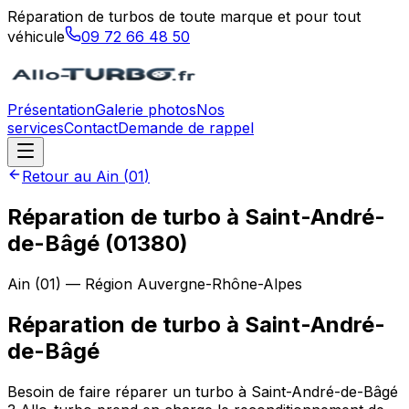
Réparation de turbos de toute marque et pour tout
véhicule
09 72 66 48 50
Présentation
Galerie photos
Nos
services
Contact
Demande de rappel
Retour au
Ain
(
01
)
Réparation de turbo à Saint-André-
de-Bâgé (01380)
Ain
(
01
) — Région
Auvergne-Rhône-Alpes
Réparation de turbo
à
Saint-André-
de-Bâgé
Besoin de faire réparer un turbo à Saint-André-de-Bâgé