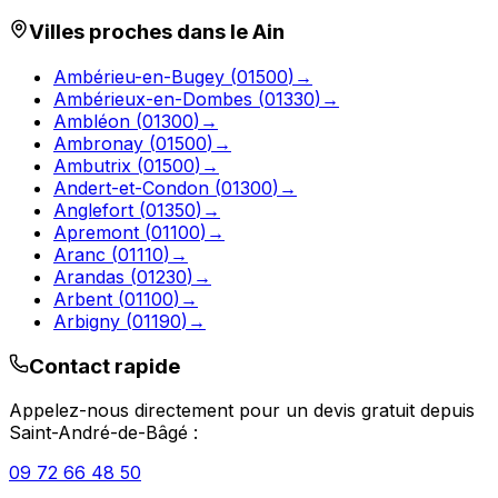
Villes proches dans le
Ain
Ambérieu-en-Bugey
(
01500
)
→
Ambérieux-en-Dombes
(
01330
)
→
Ambléon
(
01300
)
→
Ambronay
(
01500
)
→
Ambutrix
(
01500
)
→
Andert-et-Condon
(
01300
)
→
Anglefort
(
01350
)
→
Apremont
(
01100
)
→
Aranc
(
01110
)
→
Arandas
(
01230
)
→
Arbent
(
01100
)
→
Arbigny
(
01190
)
→
Contact rapide
Appelez-nous directement pour un devis gratuit depuis
Saint-André-de-Bâgé
:
09 72 66 48 50