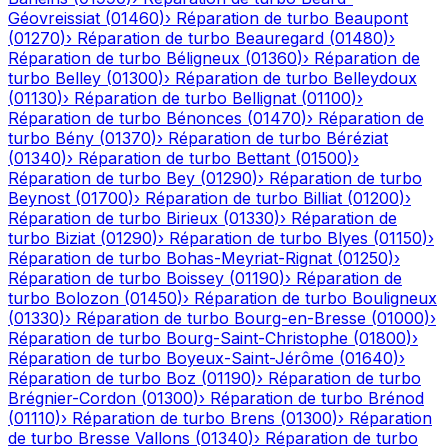
Géovreissiat
(
01460
)
›
Réparation de turbo
Beaupont
(
01270
)
›
Réparation de turbo
Beauregard
(
01480
)
›
Réparation de turbo
Béligneux
(
01360
)
›
Réparation de
turbo
Belley
(
01300
)
›
Réparation de turbo
Belleydoux
(
01130
)
›
Réparation de turbo
Bellignat
(
01100
)
›
Réparation de turbo
Bénonces
(
01470
)
›
Réparation de
turbo
Bény
(
01370
)
›
Réparation de turbo
Béréziat
(
01340
)
›
Réparation de turbo
Bettant
(
01500
)
›
Réparation de turbo
Bey
(
01290
)
›
Réparation de turbo
Beynost
(
01700
)
›
Réparation de turbo
Billiat
(
01200
)
›
Réparation de turbo
Birieux
(
01330
)
›
Réparation de
turbo
Biziat
(
01290
)
›
Réparation de turbo
Blyes
(
01150
)
›
Réparation de turbo
Bohas-Meyriat-Rignat
(
01250
)
›
Réparation de turbo
Boissey
(
01190
)
›
Réparation de
turbo
Bolozon
(
01450
)
›
Réparation de turbo
Bouligneux
(
01330
)
›
Réparation de turbo
Bourg-en-Bresse
(
01000
)
›
Réparation de turbo
Bourg-Saint-Christophe
(
01800
)
›
Réparation de turbo
Boyeux-Saint-Jérôme
(
01640
)
›
Réparation de turbo
Boz
(
01190
)
›
Réparation de turbo
Brégnier-Cordon
(
01300
)
›
Réparation de turbo
Brénod
(
01110
)
›
Réparation de turbo
Brens
(
01300
)
›
Réparation
de turbo
Bresse Vallons
(
01340
)
›
Réparation de turbo