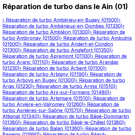
Réparation de turbo
dans le
Ain
(
01
)
›
Réparation de turbo
Ambérieu-en-Bugey
(
01500
)
›
Réparation de turbo
Ambérieux-en-Dombes
(
01330
)
›
Réparation de turbo
Ambléon
(
01300
)
›
Réparation de
turbo
Ambronay
(
01500
)
›
Réparation de turbo
Ambutrix
(
01500
)
›
Réparation de turbo
Andert-et-Condon
(
01300
)
›
Réparation de turbo
Anglefort
(
01350
)
›
Réparation de turbo
Apremont
(
01100
)
›
Réparation de
turbo
Aranc
(
01110
)
›
Réparation de turbo
Arandas
(
01230
)
›
Réparation de turbo
Arbent
(
01100
)
›
Réparation de turbo
Arbigny
(
01190
)
›
Réparation de
turbo
Arboys en Bugey
(
01300
)
›
Réparation de turbo
Argis
(
01230
)
›
Réparation de turbo
Armix
(
01510
)
›
Réparation de turbo
Ars-sur-Formans
(
01480
)
›
Réparation de turbo
Artemare
(
01510
)
›
Réparation de
turbo
Arvière-en-Valromey
(
01260
)
›
Réparation de
turbo
Asnières-sur-Saône
(
01570
)
›
Réparation de turbo
Attignat
(
01340
)
›
Réparation de turbo
Bâgé-Dommartin
(
01380
)
›
Réparation de turbo
Bâgé-le-Châtel
(
01380
)
›
Réparation de turbo
Balan
(
01360
)
›
Réparation de turbo
Baneins
(
01990
)
›
Réparation de turbo
Béard-