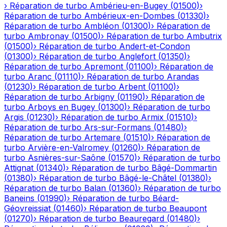
›
Réparation de turbo
Ambérieu-en-Bugey
(
01500
)
›
Réparation de turbo
Ambérieux-en-Dombes
(
01330
)
›
Réparation de turbo
Ambléon
(
01300
)
›
Réparation de
turbo
Ambronay
(
01500
)
›
Réparation de turbo
Ambutrix
(
01500
)
›
Réparation de turbo
Andert-et-Condon
(
01300
)
›
Réparation de turbo
Anglefort
(
01350
)
›
Réparation de turbo
Apremont
(
01100
)
›
Réparation de
turbo
Aranc
(
01110
)
›
Réparation de turbo
Arandas
(
01230
)
›
Réparation de turbo
Arbent
(
01100
)
›
Réparation de turbo
Arbigny
(
01190
)
›
Réparation de
turbo
Arboys en Bugey
(
01300
)
›
Réparation de turbo
Argis
(
01230
)
›
Réparation de turbo
Armix
(
01510
)
›
Réparation de turbo
Ars-sur-Formans
(
01480
)
›
Réparation de turbo
Artemare
(
01510
)
›
Réparation de
turbo
Arvière-en-Valromey
(
01260
)
›
Réparation de
turbo
Asnières-sur-Saône
(
01570
)
›
Réparation de turbo
Attignat
(
01340
)
›
Réparation de turbo
Bâgé-Dommartin
(
01380
)
›
Réparation de turbo
Bâgé-le-Châtel
(
01380
)
›
Réparation de turbo
Balan
(
01360
)
›
Réparation de turbo
Baneins
(
01990
)
›
Réparation de turbo
Béard-
Géovreissiat
(
01460
)
›
Réparation de turbo
Beaupont
(
01270
)
›
Réparation de turbo
Beauregard
(
01480
)
›