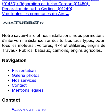
(
01430
)
›
Réparation de turbo
Cerdon
(
01450
)
›
Réparation de turbo
Certines
(
01240
)
Voir toutes les communes du
Ain
→
Notre savoir-faire et nos installations nous permettent
d'intervenir à distance sur des turbos tous types, pour
tous les moteurs : voitures, 4x4 et utilitaires, engins de
Travaux Publics, bateaux, camions, engins agricoles.
Navigation
Présentation
Galerie photos
Nos services
Contact
Mentions légales
Contact
09 72 66 48 50