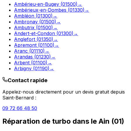
Ambérieu-en-Bugey
(
01500
)
→
Ambérieux-en-Dombes
(
01330
)
→
Ambléon
(
01300
)
→
Ambronay
(
01500
)
→
Ambutrix
(
01500
)
→
Andert-et-Condon
(
01300
)
→
Anglefort
(
01350
)
→
Apremont
(
01100
)
→
Aranc
(
01110
)
→
Arandas
(
01230
)
→
Arbent
(
01100
)
→
Arbigny
(
01190
)
→
Contact rapide
Appelez-nous directement pour un devis gratuit depuis
Saint-Bernard
:
09 72 66 48 50
Réparation de turbo
dans le
Ain
(
01
)