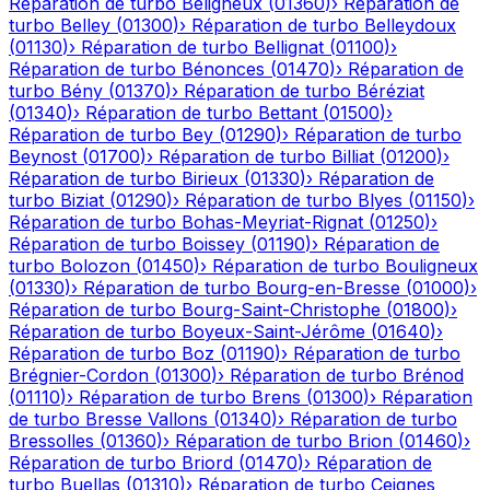
Réparation de turbo
Béligneux
(
01360
)
›
Réparation de
turbo
Belley
(
01300
)
›
Réparation de turbo
Belleydoux
(
01130
)
›
Réparation de turbo
Bellignat
(
01100
)
›
Réparation de turbo
Bénonces
(
01470
)
›
Réparation de
turbo
Bény
(
01370
)
›
Réparation de turbo
Béréziat
(
01340
)
›
Réparation de turbo
Bettant
(
01500
)
›
Réparation de turbo
Bey
(
01290
)
›
Réparation de turbo
Beynost
(
01700
)
›
Réparation de turbo
Billiat
(
01200
)
›
Réparation de turbo
Birieux
(
01330
)
›
Réparation de
turbo
Biziat
(
01290
)
›
Réparation de turbo
Blyes
(
01150
)
›
Réparation de turbo
Bohas-Meyriat-Rignat
(
01250
)
›
Réparation de turbo
Boissey
(
01190
)
›
Réparation de
turbo
Bolozon
(
01450
)
›
Réparation de turbo
Bouligneux
(
01330
)
›
Réparation de turbo
Bourg-en-Bresse
(
01000
)
›
Réparation de turbo
Bourg-Saint-Christophe
(
01800
)
›
Réparation de turbo
Boyeux-Saint-Jérôme
(
01640
)
›
Réparation de turbo
Boz
(
01190
)
›
Réparation de turbo
Brégnier-Cordon
(
01300
)
›
Réparation de turbo
Brénod
(
01110
)
›
Réparation de turbo
Brens
(
01300
)
›
Réparation
de turbo
Bresse Vallons
(
01340
)
›
Réparation de turbo
Bressolles
(
01360
)
›
Réparation de turbo
Brion
(
01460
)
›
Réparation de turbo
Briord
(
01470
)
›
Réparation de
turbo
Buellas
(
01310
)
›
Réparation de turbo
Ceignes