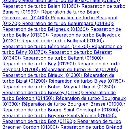
(
01380
)
›
Réparation de turbo
Bâgé-le-Châtel
(
01380
)
›
Réparation de turbo
Balan
(
01360
)
›
Réparation de turbo
Baneins
(
01990
)
›
Réparation de turbo
Béard-
Géovreissiat
(
01460
)
›
Réparation de turbo
Beaupont
(
01270
)
›
Réparation de turbo
Beauregard
(
01480
)
›
Réparation de turbo
Béligneux
(
01360
)
›
Réparation de
turbo
Belley
(
01300
)
›
Réparation de turbo
Belleydoux
(
01130
)
›
Réparation de turbo
Bellignat
(
01100
)
›
Réparation de turbo
Bénonces
(
01470
)
›
Réparation de
turbo
Bény
(
01370
)
›
Réparation de turbo
Béréziat
(
01340
)
›
Réparation de turbo
Bettant
(
01500
)
›
Réparation de turbo
Bey
(
01290
)
›
Réparation de turbo
Beynost
(
01700
)
›
Réparation de turbo
Billiat
(
01200
)
›
Réparation de turbo
Birieux
(
01330
)
›
Réparation de
turbo
Biziat
(
01290
)
›
Réparation de turbo
Blyes
(
01150
)
›
Réparation de turbo
Bohas-Meyriat-Rignat
(
01250
)
›
Réparation de turbo
Boissey
(
01190
)
›
Réparation de
turbo
Bolozon
(
01450
)
›
Réparation de turbo
Bouligneux
(
01330
)
›
Réparation de turbo
Bourg-en-Bresse
(
01000
)
›
Réparation de turbo
Bourg-Saint-Christophe
(
01800
)
›
Réparation de turbo
Boyeux-Saint-Jérôme
(
01640
)
›
Réparation de turbo
Boz
(
01190
)
›
Réparation de turbo
Brégnier-Cordon
(
01300
)
›
Réparation de turbo
Brénod