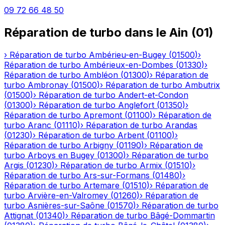
09 72 66 48 50
Réparation de turbo
dans le
Ain
(
01
)
›
Réparation de turbo
Ambérieu-en-Bugey
(
01500
)
›
Réparation de turbo
Ambérieux-en-Dombes
(
01330
)
›
Réparation de turbo
Ambléon
(
01300
)
›
Réparation de
turbo
Ambronay
(
01500
)
›
Réparation de turbo
Ambutrix
(
01500
)
›
Réparation de turbo
Andert-et-Condon
(
01300
)
›
Réparation de turbo
Anglefort
(
01350
)
›
Réparation de turbo
Apremont
(
01100
)
›
Réparation de
turbo
Aranc
(
01110
)
›
Réparation de turbo
Arandas
(
01230
)
›
Réparation de turbo
Arbent
(
01100
)
›
Réparation de turbo
Arbigny
(
01190
)
›
Réparation de
turbo
Arboys en Bugey
(
01300
)
›
Réparation de turbo
Argis
(
01230
)
›
Réparation de turbo
Armix
(
01510
)
›
Réparation de turbo
Ars-sur-Formans
(
01480
)
›
Réparation de turbo
Artemare
(
01510
)
›
Réparation de
turbo
Arvière-en-Valromey
(
01260
)
›
Réparation de
turbo
Asnières-sur-Saône
(
01570
)
›
Réparation de turbo
Attignat
(
01340
)
›
Réparation de turbo
Bâgé-Dommartin