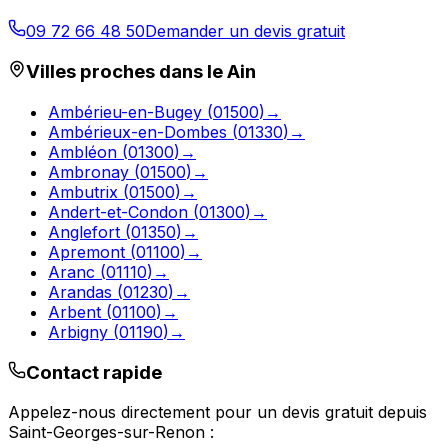
09 72 66 48 50
Demander un devis gratuit
Villes proches dans le
Ain
Ambérieu-en-Bugey
(
01500
)
→
Ambérieux-en-Dombes
(
01330
)
→
Ambléon
(
01300
)
→
Ambronay
(
01500
)
→
Ambutrix
(
01500
)
→
Andert-et-Condon
(
01300
)
→
Anglefort
(
01350
)
→
Apremont
(
01100
)
→
Aranc
(
01110
)
→
Arandas
(
01230
)
→
Arbent
(
01100
)
→
Arbigny
(
01190
)
→
Contact rapide
Appelez-nous directement pour un devis gratuit depuis
Saint-Georges-sur-Renon
: