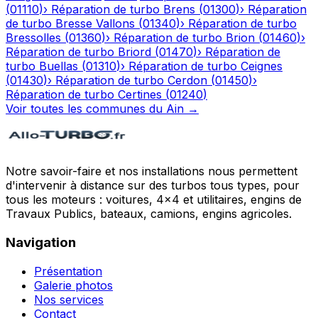
(
01110
)
›
Réparation de turbo
Brens
(
01300
)
›
Réparation
de turbo
Bresse Vallons
(
01340
)
›
Réparation de turbo
Bressolles
(
01360
)
›
Réparation de turbo
Brion
(
01460
)
›
Réparation de turbo
Briord
(
01470
)
›
Réparation de
turbo
Buellas
(
01310
)
›
Réparation de turbo
Ceignes
(
01430
)
›
Réparation de turbo
Cerdon
(
01450
)
›
Réparation de turbo
Certines
(
01240
)
Voir toutes les communes du
Ain
→
Notre savoir-faire et nos installations nous permettent
d'intervenir à distance sur des turbos tous types, pour
tous les moteurs : voitures, 4x4 et utilitaires, engins de
Travaux Publics, bateaux, camions, engins agricoles.
Navigation
Présentation
Galerie photos
Nos services
Contact