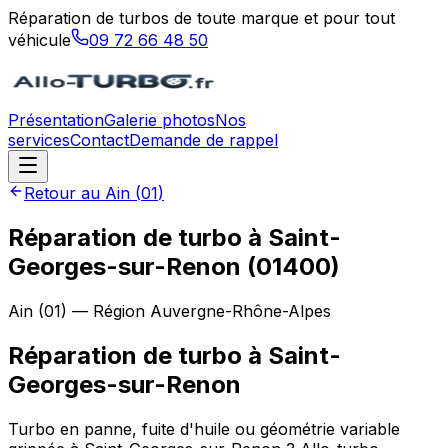
Réparation de turbos de toute marque et pour tout
véhicule
09 72 66 48 50
Présentation
Galerie photos
Nos
services
Contact
Demande de rappel
Retour au
Ain
(
01
)
Réparation de turbo à Saint-
Georges-sur-Renon (01400)
Ain
(
01
) — Région
Auvergne-Rhône-Alpes
Réparation de turbo
à
Saint-
Georges-sur-Renon
Turbo en panne, fuite d'huile ou géométrie variable