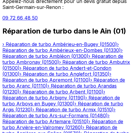
Appelez-nous directement pour un devis gratuit depuis
Saint-Germain-sur-Renon
:
09 72 66 48 50
Réparation de turbo
dans le
Ain
(
01
)
›
Réparation de turbo
Ambérieu-en-Bugey
(
01500
)
›
Réparation de turbo
Ambérieux-en-Dombes
(
01330
)
›
Réparation de turbo
Ambléon
(
01300
)
›
Réparation de
turbo
Ambronay
(
01500
)
›
Réparation de turbo
Ambutrix
(
01500
)
›
Réparation de turbo
Andert-et-Condon
(
01300
)
›
Réparation de turbo
Anglefort
(
01350
)
›
Réparation de turbo
Apremont
(
01100
)
›
Réparation de
turbo
Aranc
(
01110
)
›
Réparation de turbo
Arandas
(
01230
)
›
Réparation de turbo
Arbent
(
01100
)
›
Réparation de turbo
Arbigny
(
01190
)
›
Réparation de
turbo
Arboys en Bugey
(
01300
)
›
Réparation de turbo
Argis
(
01230
)
›
Réparation de turbo
Armix
(
01510
)
›
Réparation de turbo
Ars-sur-Formans
(
01480
)
›
Réparation de turbo
Artemare
(
01510
)
›
Réparation de
turbo
Arvière-en-Valromey
(
01260
)
›
Réparation de