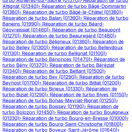
turbo
Asnières-sur-Saône
(
01570
)
›
Réparation de turbo
Attignat
(
01340
)
›
Réparation de turbo
Bâgé-Dommartin
(
01380
)
›
Réparation de turbo
Bâgé-le-Châtel
(
01380
)
›
Réparation de turbo
Balan
(
01360
)
›
Réparation de turbo
Baneins
(
01990
)
›
Réparation de turbo
Béard-
Géovreissiat
(
01460
)
›
Réparation de turbo
Beaupont
(
01270
)
›
Réparation de turbo
Beauregard
(
01480
)
›
Réparation de turbo
Béligneux
(
01360
)
›
Réparation de
turbo
Belley
(
01300
)
›
Réparation de turbo
Belleydoux
(
01130
)
›
Réparation de turbo
Bellignat
(
01100
)
›
Réparation de turbo
Bénonces
(
01470
)
›
Réparation de
turbo
Bény
(
01370
)
›
Réparation de turbo
Béréziat
(
01340
)
›
Réparation de turbo
Bettant
(
01500
)
›
Réparation de turbo
Bey
(
01290
)
›
Réparation de turbo
Beynost
(
01700
)
›
Réparation de turbo
Billiat
(
01200
)
›
Réparation de turbo
Birieux
(
01330
)
›
Réparation de
turbo
Biziat
(
01290
)
›
Réparation de turbo
Blyes
(
01150
)
›
Réparation de turbo
Bohas-Meyriat-Rignat
(
01250
)
›
Réparation de turbo
Boissey
(
01190
)
›
Réparation de
turbo
Bolozon
(
01450
)
›
Réparation de turbo
Bouligneux
(
01330
)
›
Réparation de turbo
Bourg-en-Bresse
(
01000
)
›
Réparation de turbo
Bourg-Saint-Christophe
(
01800
)
›
Réparation de turbo
Boyeux-Saint-Jérôme
(
01640
)
›