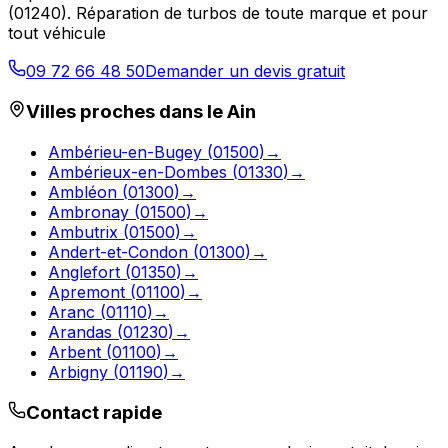
(
01240
).
Réparation de turbos de toute marque et pour
tout véhicule
09 72 66 48 50
Demander un devis gratuit
Villes proches dans le
Ain
Ambérieu-en-Bugey
(
01500
)
→
Ambérieux-en-Dombes
(
01330
)
→
Ambléon
(
01300
)
→
Ambronay
(
01500
)
→
Ambutrix
(
01500
)
→
Andert-et-Condon
(
01300
)
→
Anglefort
(
01350
)
→
Apremont
(
01100
)
→
Aranc
(
01110
)
→
Arandas
(
01230
)
→
Arbent
(
01100
)
→
Arbigny
(
01190
)
→
Contact rapide