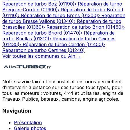
Réparation de turbo
Boz
(
01190
)
›
Réparation de turbo
Brégnier-Cordon
(
01300
)
›
Réparation de turbo
Brénod
(
01110
)
›
Réparation de turbo
Brens
(
01300
)
›
Réparation
de turbo
Bresse Vallons
(
01340
)
›
Réparation de turbo
Bressolles
(
01360
)
›
Réparation de turbo
Brion
(
01460
)
›
Réparation de turbo
Briord
(
01470
)
›
Réparation de
turbo
Buellas
(
01310
)
›
Réparation de turbo
Ceignes
(
01430
)
›
Réparation de turbo
Cerdon
(
01450
)
›
Réparation de turbo
Certines
(
01240
)
Voir toutes les communes du
Ain
→
Notre savoir-faire et nos installations nous permettent
d'intervenir à distance sur des turbos tous types, pour
tous les moteurs : voitures, 4x4 et utilitaires, engins de
Travaux Publics, bateaux, camions, engins agricoles.
Navigation
Présentation
Galerie photos