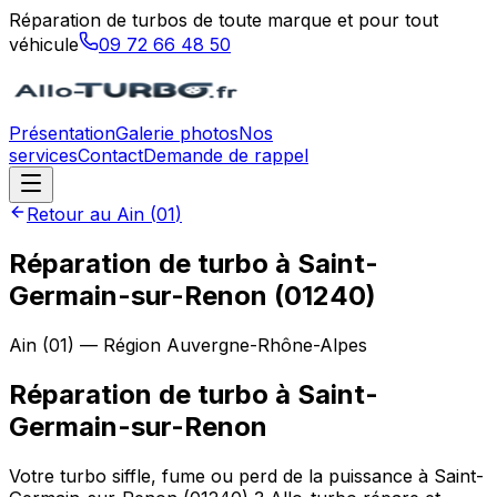
Réparation de turbos de toute marque et pour tout
véhicule
09 72 66 48 50
Présentation
Galerie photos
Nos
services
Contact
Demande de rappel
Retour au
Ain
(
01
)
Réparation de turbo à Saint-
Germain-sur-Renon (01240)
Ain
(
01
) — Région
Auvergne-Rhône-Alpes
Réparation de turbo
à
Saint-
Germain-sur-Renon
Votre turbo siffle, fume ou perd de la puissance à Saint-