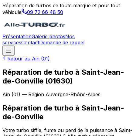
Réparation de turbos de toute marque et pour tout
véhicule
09 72 66 48 50
Présentation
Galerie photos
Nos
services
Contact
Demande de rappel
Retour au
Ain
(
01
)
Réparation de turbo à Saint-Jean-
de-Gonville (01630)
Ain
(
01
) — Région
Auvergne-Rhône-Alpes
Réparation de turbo
à
Saint-Jean-
de-Gonville
Votre turbo siffle, fume ou perd de la puissance à Saint-