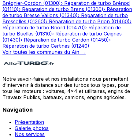
Brégnier-Cordon
(
01300
)
›
Réparation de turbo
Brénod
(
01110
)
›
Réparation de turbo
Brens
(
01300
)
›
Réparation
de turbo
Bresse Vallons
(
01340
)
›
Réparation de turbo
Bressolles
(
01360
)
›
Réparation de turbo
Brion
(
01460
)
›
Réparation de turbo
Briord
(
01470
)
›
Réparation de
turbo
Buellas
(
01310
)
›
Réparation de turbo
Ceignes
(
01430
)
›
Réparation de turbo
Cerdon
(
01450
)
›
Réparation de turbo
Certines
(
01240
)
Voir toutes les communes du
Ain
→
Notre savoir-faire et nos installations nous permettent
d'intervenir à distance sur des turbos tous types, pour
tous les moteurs : voitures, 4x4 et utilitaires, engins de
Travaux Publics, bateaux, camions, engins agricoles.
Navigation
Présentation
Galerie photos
Nos services