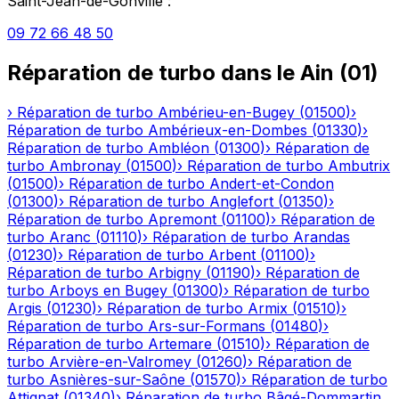
Saint-Jean-de-Gonville
:
09 72 66 48 50
Réparation de turbo
dans le
Ain
(
01
)
›
Réparation de turbo
Ambérieu-en-Bugey
(
01500
)
›
Réparation de turbo
Ambérieux-en-Dombes
(
01330
)
›
Réparation de turbo
Ambléon
(
01300
)
›
Réparation de
turbo
Ambronay
(
01500
)
›
Réparation de turbo
Ambutrix
(
01500
)
›
Réparation de turbo
Andert-et-Condon
(
01300
)
›
Réparation de turbo
Anglefort
(
01350
)
›
Réparation de turbo
Apremont
(
01100
)
›
Réparation de
turbo
Aranc
(
01110
)
›
Réparation de turbo
Arandas
(
01230
)
›
Réparation de turbo
Arbent
(
01100
)
›
Réparation de turbo
Arbigny
(
01190
)
›
Réparation de
turbo
Arboys en Bugey
(
01300
)
›
Réparation de turbo
Argis
(
01230
)
›
Réparation de turbo
Armix
(
01510
)
›
Réparation de turbo
Ars-sur-Formans
(
01480
)
›
Réparation de turbo
Artemare
(
01510
)
›
Réparation de
turbo
Arvière-en-Valromey
(
01260
)
›
Réparation de
turbo
Asnières-sur-Saône
(
01570
)
›
Réparation de turbo
Attignat
(
01340
)
›
Réparation de turbo
Bâgé-Dommartin