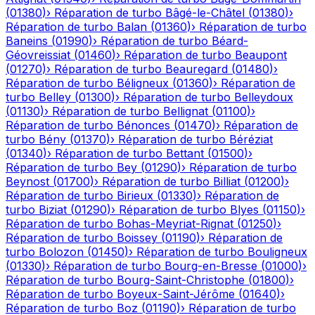
(
01380
)
›
Réparation de turbo
Bâgé-le-Châtel
(
01380
)
›
Réparation de turbo
Balan
(
01360
)
›
Réparation de turbo
Baneins
(
01990
)
›
Réparation de turbo
Béard-
Géovreissiat
(
01460
)
›
Réparation de turbo
Beaupont
(
01270
)
›
Réparation de turbo
Beauregard
(
01480
)
›
Réparation de turbo
Béligneux
(
01360
)
›
Réparation de
turbo
Belley
(
01300
)
›
Réparation de turbo
Belleydoux
(
01130
)
›
Réparation de turbo
Bellignat
(
01100
)
›
Réparation de turbo
Bénonces
(
01470
)
›
Réparation de
turbo
Bény
(
01370
)
›
Réparation de turbo
Béréziat
(
01340
)
›
Réparation de turbo
Bettant
(
01500
)
›
Réparation de turbo
Bey
(
01290
)
›
Réparation de turbo
Beynost
(
01700
)
›
Réparation de turbo
Billiat
(
01200
)
›
Réparation de turbo
Birieux
(
01330
)
›
Réparation de
turbo
Biziat
(
01290
)
›
Réparation de turbo
Blyes
(
01150
)
›
Réparation de turbo
Bohas-Meyriat-Rignat
(
01250
)
›
Réparation de turbo
Boissey
(
01190
)
›
Réparation de
turbo
Bolozon
(
01450
)
›
Réparation de turbo
Bouligneux
(
01330
)
›
Réparation de turbo
Bourg-en-Bresse
(
01000
)
›
Réparation de turbo
Bourg-Saint-Christophe
(
01800
)
›
Réparation de turbo
Boyeux-Saint-Jérôme
(
01640
)
›
Réparation de turbo
Boz
(
01190
)
›
Réparation de turbo