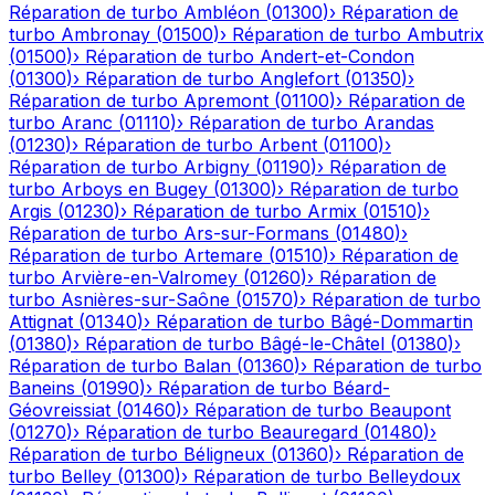
Réparation de turbo
Ambléon
(
01300
)
›
Réparation de
turbo
Ambronay
(
01500
)
›
Réparation de turbo
Ambutrix
(
01500
)
›
Réparation de turbo
Andert-et-Condon
(
01300
)
›
Réparation de turbo
Anglefort
(
01350
)
›
Réparation de turbo
Apremont
(
01100
)
›
Réparation de
turbo
Aranc
(
01110
)
›
Réparation de turbo
Arandas
(
01230
)
›
Réparation de turbo
Arbent
(
01100
)
›
Réparation de turbo
Arbigny
(
01190
)
›
Réparation de
turbo
Arboys en Bugey
(
01300
)
›
Réparation de turbo
Argis
(
01230
)
›
Réparation de turbo
Armix
(
01510
)
›
Réparation de turbo
Ars-sur-Formans
(
01480
)
›
Réparation de turbo
Artemare
(
01510
)
›
Réparation de
turbo
Arvière-en-Valromey
(
01260
)
›
Réparation de
turbo
Asnières-sur-Saône
(
01570
)
›
Réparation de turbo
Attignat
(
01340
)
›
Réparation de turbo
Bâgé-Dommartin
(
01380
)
›
Réparation de turbo
Bâgé-le-Châtel
(
01380
)
›
Réparation de turbo
Balan
(
01360
)
›
Réparation de turbo
Baneins
(
01990
)
›
Réparation de turbo
Béard-
Géovreissiat
(
01460
)
›
Réparation de turbo
Beaupont
(
01270
)
›
Réparation de turbo
Beauregard
(
01480
)
›
Réparation de turbo
Béligneux
(
01360
)
›
Réparation de
turbo
Belley
(
01300
)
›
Réparation de turbo
Belleydoux