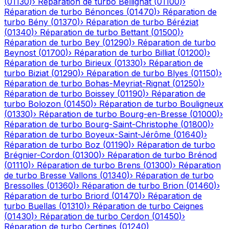
(
01130
)
›
Réparation de turbo
Bellignat
(
01100
)
›
Réparation de turbo
Bénonces
(
01470
)
›
Réparation de
turbo
Bény
(
01370
)
›
Réparation de turbo
Béréziat
(
01340
)
›
Réparation de turbo
Bettant
(
01500
)
›
Réparation de turbo
Bey
(
01290
)
›
Réparation de turbo
Beynost
(
01700
)
›
Réparation de turbo
Billiat
(
01200
)
›
Réparation de turbo
Birieux
(
01330
)
›
Réparation de
turbo
Biziat
(
01290
)
›
Réparation de turbo
Blyes
(
01150
)
›
Réparation de turbo
Bohas-Meyriat-Rignat
(
01250
)
›
Réparation de turbo
Boissey
(
01190
)
›
Réparation de
turbo
Bolozon
(
01450
)
›
Réparation de turbo
Bouligneux
(
01330
)
›
Réparation de turbo
Bourg-en-Bresse
(
01000
)
›
Réparation de turbo
Bourg-Saint-Christophe
(
01800
)
›
Réparation de turbo
Boyeux-Saint-Jérôme
(
01640
)
›
Réparation de turbo
Boz
(
01190
)
›
Réparation de turbo
Brégnier-Cordon
(
01300
)
›
Réparation de turbo
Brénod
(
01110
)
›
Réparation de turbo
Brens
(
01300
)
›
Réparation
de turbo
Bresse Vallons
(
01340
)
›
Réparation de turbo
Bressolles
(
01360
)
›
Réparation de turbo
Brion
(
01460
)
›
Réparation de turbo
Briord
(
01470
)
›
Réparation de
turbo
Buellas
(
01310
)
›
Réparation de turbo
Ceignes
(
01430
)
›
Réparation de turbo
Cerdon
(
01450
)
›
Réparation de turbo
Certines
(
01240
)