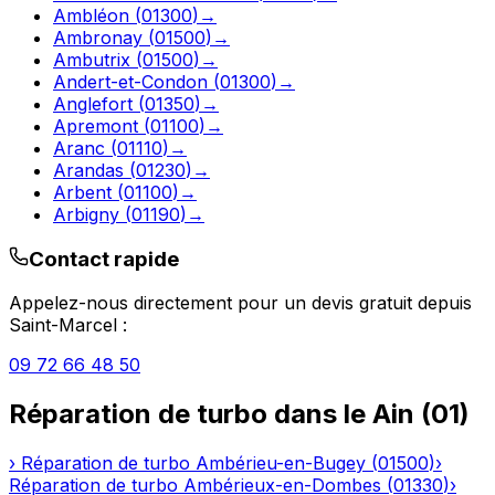
Ambléon
(
01300
)
→
Ambronay
(
01500
)
→
Ambutrix
(
01500
)
→
Andert-et-Condon
(
01300
)
→
Anglefort
(
01350
)
→
Apremont
(
01100
)
→
Aranc
(
01110
)
→
Arandas
(
01230
)
→
Arbent
(
01100
)
→
Arbigny
(
01190
)
→
Contact rapide
Appelez-nous directement pour un devis gratuit depuis
Saint-Marcel
:
09 72 66 48 50
Réparation de turbo
dans le
Ain
(
01
)
›
Réparation de turbo
Ambérieu-en-Bugey
(
01500
)
›
Réparation de turbo
Ambérieux-en-Dombes
(
01330
)
›