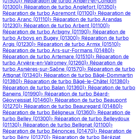
(
01500
)
›
Réparation de turbo
Andert-et-Condon
(
01300
)
›
Réparation de turbo
Anglefort
(
01350
)
›
Réparation de turbo
Apremont
(
01100
)
›
Réparation de
turbo
Aranc
(
01110
)
›
Réparation de turbo
Arandas
(
01230
)
›
Réparation de turbo
Arbent
(
01100
)
›
Réparation de turbo
Arbigny
(
01190
)
›
Réparation de
turbo
Arboys en Bugey
(
01300
)
›
Réparation de turbo
Argis
(
01230
)
›
Réparation de turbo
Armix
(
01510
)
›
Réparation de turbo
Ars-sur-Formans
(
01480
)
›
Réparation de turbo
Artemare
(
01510
)
›
Réparation de
turbo
Arvière-en-Valromey
(
01260
)
›
Réparation de
turbo
Asnières-sur-Saône
(
01570
)
›
Réparation de turbo
Attignat
(
01340
)
›
Réparation de turbo
Bâgé-Dommartin
(
01380
)
›
Réparation de turbo
Bâgé-le-Châtel
(
01380
)
›
Réparation de turbo
Balan
(
01360
)
›
Réparation de turbo
Baneins
(
01990
)
›
Réparation de turbo
Béard-
Géovreissiat
(
01460
)
›
Réparation de turbo
Beaupont
(
01270
)
›
Réparation de turbo
Beauregard
(
01480
)
›
Réparation de turbo
Béligneux
(
01360
)
›
Réparation de
turbo
Belley
(
01300
)
›
Réparation de turbo
Belleydoux
(
01130
)
›
Réparation de turbo
Bellignat
(
01100
)
›
Réparation de turbo
Bénonces
(
01470
)
›
Réparation de
turbo
Bény
(
01370
)
›
Réparation de turbo
Béréziat