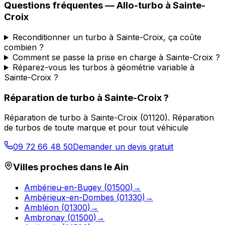
Questions fréquentes —
Allo-turbo
à
Sainte-
Croix
Reconditionner un turbo à Sainte-Croix, ça coûte
combien ?
Comment se passe la prise en charge à Sainte-Croix ?
Réparez-vous les turbos à géométrie variable à
Sainte-Croix ?
Réparation de turbo
à
Sainte-Croix
?
Réparation de turbo
à
Sainte-Croix
(
01120
).
Réparation
de turbos de toute marque et pour tout véhicule
09 72 66 48 50
Demander un devis gratuit
Villes proches dans le
Ain
Ambérieu-en-Bugey
(
01500
)
→
Ambérieux-en-Dombes
(
01330
)
→
Ambléon
(
01300
)
→
Ambronay
(
01500
)
→