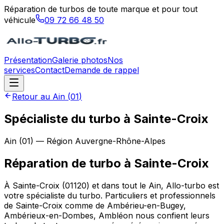
Réparation de turbos de toute marque et pour tout
véhicule
09 72 66 48 50
Présentation
Galerie photos
Nos
services
Contact
Demande de rappel
Retour au
Ain
(
01
)
Spécialiste du turbo à Sainte-Croix
Ain
(
01
) — Région
Auvergne-Rhône-Alpes
Réparation de turbo
à
Sainte-Croix
À Sainte-Croix (01120) et dans tout le Ain, Allo-turbo est
votre spécialiste du turbo. Particuliers et professionnels
de Sainte-Croix comme de Ambérieu-en-Bugey,
Ambérieux-en-Dombes, Ambléon nous confient leurs