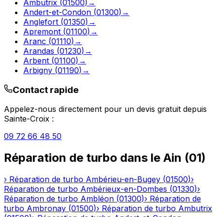
Ambutrix
(
01500
)
→
Andert-et-Condon
(
01300
)
→
Anglefort
(
01350
)
→
Apremont
(
01100
)
→
Aranc
(
01110
)
→
Arandas
(
01230
)
→
Arbent
(
01100
)
→
Arbigny
(
01190
)
→
Contact rapide
Appelez-nous directement pour un devis gratuit depuis
Sainte-Croix
:
09 72 66 48 50
Réparation de turbo
dans le
Ain
(
01
)
›
Réparation de turbo
Ambérieu-en-Bugey
(
01500
)
›
Réparation de turbo
Ambérieux-en-Dombes
(
01330
)
›
Réparation de turbo
Ambléon
(
01300
)
›
Réparation de
turbo
Ambronay
(
01500
)
›
Réparation de turbo
Ambutrix