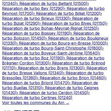
(
01340
)
›
Réparation de turbo
Bettant
(
01500
)
›
Réparation de turbo
Bey
(
01290
)
›
Réparation de turbo
Beynost
(
01700
)
›
Réparation de turbo
Billiat
(
01200
)
›
Réparation de turbo
Birieux
(
01330
)
›
Réparation de
turbo
Biziat
(
01290
)
›
Réparation de turbo
Blyes
(
01150
)
›
Réparation de turbo
Bohas-Meyriat-Rignat
(
01250
)
›
Réparation de turbo
Boissey
(
01190
)
›
Réparation de
turbo
Bolozon
(
01450
)
›
Réparation de turbo
Bouligneux
(
01330
)
›
Réparation de turbo
Bourg-en-Bresse
(
01000
)
›
Réparation de turbo
Bourg-Saint-Christophe
(
01800
)
›
Réparation de turbo
Boyeux-Saint-Jérôme
(
01640
)
›
Réparation de turbo
Boz
(
01190
)
›
Réparation de turbo
Brégnier-Cordon
(
01300
)
›
Réparation de turbo
Brénod
(
01110
)
›
Réparation de turbo
Brens
(
01300
)
›
Réparation
de turbo
Bresse Vallons
(
01340
)
›
Réparation de turbo
Bressolles
(
01360
)
›
Réparation de turbo
Brion
(
01460
)
›
Réparation de turbo
Briord
(
01470
)
›
Réparation de
turbo
Buellas
(
01310
)
›
Réparation de turbo
Ceignes
(
01430
)
›
Réparation de turbo
Cerdon
(
01450
)
›
Réparation de turbo
Certines
(
01240
)
Voir toutes les communes du
Ain
→