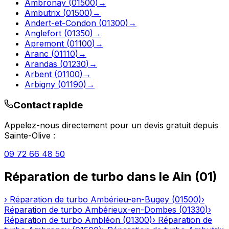
Ambronay
(
01500
)
→
Ambutrix
(
01500
)
→
Andert-et-Condon
(
01300
)
→
Anglefort
(
01350
)
→
Apremont
(
01100
)
→
Aranc
(
01110
)
→
Arandas
(
01230
)
→
Arbent
(
01100
)
→
Arbigny
(
01190
)
→
Contact rapide
Appelez-nous directement pour un devis gratuit depuis
Sainte-Olive
:
09 72 66 48 50
Réparation de turbo
dans le
Ain
(
01
)
›
Réparation de turbo
Ambérieu-en-Bugey
(
01500
)
›
Réparation de turbo
Ambérieux-en-Dombes
(
01330
)
›
Réparation de turbo
Ambléon
(
01300
)
›
Réparation de