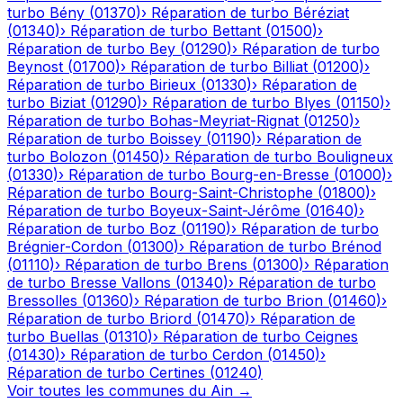
turbo
Bény
(
01370
)
›
Réparation de turbo
Béréziat
(
01340
)
›
Réparation de turbo
Bettant
(
01500
)
›
Réparation de turbo
Bey
(
01290
)
›
Réparation de turbo
Beynost
(
01700
)
›
Réparation de turbo
Billiat
(
01200
)
›
Réparation de turbo
Birieux
(
01330
)
›
Réparation de
turbo
Biziat
(
01290
)
›
Réparation de turbo
Blyes
(
01150
)
›
Réparation de turbo
Bohas-Meyriat-Rignat
(
01250
)
›
Réparation de turbo
Boissey
(
01190
)
›
Réparation de
turbo
Bolozon
(
01450
)
›
Réparation de turbo
Bouligneux
(
01330
)
›
Réparation de turbo
Bourg-en-Bresse
(
01000
)
›
Réparation de turbo
Bourg-Saint-Christophe
(
01800
)
›
Réparation de turbo
Boyeux-Saint-Jérôme
(
01640
)
›
Réparation de turbo
Boz
(
01190
)
›
Réparation de turbo
Brégnier-Cordon
(
01300
)
›
Réparation de turbo
Brénod
(
01110
)
›
Réparation de turbo
Brens
(
01300
)
›
Réparation
de turbo
Bresse Vallons
(
01340
)
›
Réparation de turbo
Bressolles
(
01360
)
›
Réparation de turbo
Brion
(
01460
)
›
Réparation de turbo
Briord
(
01470
)
›
Réparation de
turbo
Buellas
(
01310
)
›
Réparation de turbo
Ceignes
(
01430
)
›
Réparation de turbo
Cerdon
(
01450
)
›
Réparation de turbo
Certines
(
01240
)
Voir toutes les communes du
Ain
→