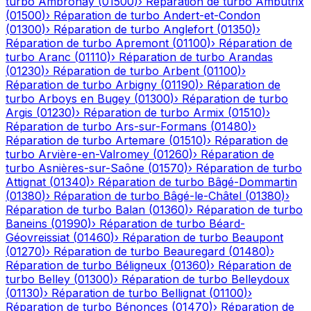
turbo
Ambronay
(
01500
)
›
Réparation de turbo
Ambutrix
(
01500
)
›
Réparation de turbo
Andert-et-Condon
(
01300
)
›
Réparation de turbo
Anglefort
(
01350
)
›
Réparation de turbo
Apremont
(
01100
)
›
Réparation de
turbo
Aranc
(
01110
)
›
Réparation de turbo
Arandas
(
01230
)
›
Réparation de turbo
Arbent
(
01100
)
›
Réparation de turbo
Arbigny
(
01190
)
›
Réparation de
turbo
Arboys en Bugey
(
01300
)
›
Réparation de turbo
Argis
(
01230
)
›
Réparation de turbo
Armix
(
01510
)
›
Réparation de turbo
Ars-sur-Formans
(
01480
)
›
Réparation de turbo
Artemare
(
01510
)
›
Réparation de
turbo
Arvière-en-Valromey
(
01260
)
›
Réparation de
turbo
Asnières-sur-Saône
(
01570
)
›
Réparation de turbo
Attignat
(
01340
)
›
Réparation de turbo
Bâgé-Dommartin
(
01380
)
›
Réparation de turbo
Bâgé-le-Châtel
(
01380
)
›
Réparation de turbo
Balan
(
01360
)
›
Réparation de turbo
Baneins
(
01990
)
›
Réparation de turbo
Béard-
Géovreissiat
(
01460
)
›
Réparation de turbo
Beaupont
(
01270
)
›
Réparation de turbo
Beauregard
(
01480
)
›
Réparation de turbo
Béligneux
(
01360
)
›
Réparation de
turbo
Belley
(
01300
)
›
Réparation de turbo
Belleydoux
(
01130
)
›
Réparation de turbo
Bellignat
(
01100
)
›
Réparation de turbo
Bénonces
(
01470
)
›
Réparation de