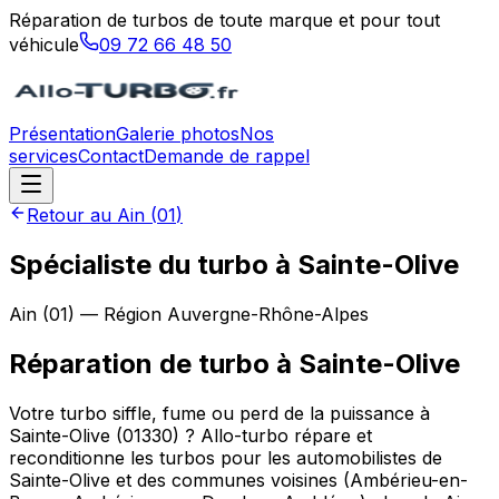
Réparation de turbos de toute marque et pour tout
véhicule
09 72 66 48 50
Présentation
Galerie photos
Nos
services
Contact
Demande de rappel
Retour au
Ain
(
01
)
Spécialiste du turbo à Sainte-Olive
Ain
(
01
) — Région
Auvergne-Rhône-Alpes
Réparation de turbo
à
Sainte-Olive
Votre turbo siffle, fume ou perd de la puissance à
Sainte-Olive (01330) ? Allo-turbo répare et
reconditionne les turbos pour les automobilistes de
Sainte-Olive et des communes voisines (Ambérieu-en-