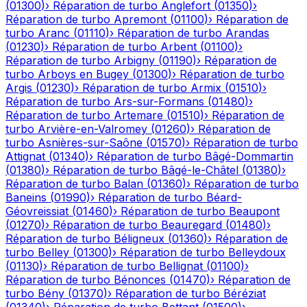
(
01300
)
›
Réparation de turbo
Anglefort
(
01350
)
›
Réparation de turbo
Apremont
(
01100
)
›
Réparation de
turbo
Aranc
(
01110
)
›
Réparation de turbo
Arandas
(
01230
)
›
Réparation de turbo
Arbent
(
01100
)
›
Réparation de turbo
Arbigny
(
01190
)
›
Réparation de
turbo
Arboys en Bugey
(
01300
)
›
Réparation de turbo
Argis
(
01230
)
›
Réparation de turbo
Armix
(
01510
)
›
Réparation de turbo
Ars-sur-Formans
(
01480
)
›
Réparation de turbo
Artemare
(
01510
)
›
Réparation de
turbo
Arvière-en-Valromey
(
01260
)
›
Réparation de
turbo
Asnières-sur-Saône
(
01570
)
›
Réparation de turbo
Attignat
(
01340
)
›
Réparation de turbo
Bâgé-Dommartin
(
01380
)
›
Réparation de turbo
Bâgé-le-Châtel
(
01380
)
›
Réparation de turbo
Balan
(
01360
)
›
Réparation de turbo
Baneins
(
01990
)
›
Réparation de turbo
Béard-
Géovreissiat
(
01460
)
›
Réparation de turbo
Beaupont
(
01270
)
›
Réparation de turbo
Beauregard
(
01480
)
›
Réparation de turbo
Béligneux
(
01360
)
›
Réparation de
turbo
Belley
(
01300
)
›
Réparation de turbo
Belleydoux
(
01130
)
›
Réparation de turbo
Bellignat
(
01100
)
›
Réparation de turbo
Bénonces
(
01470
)
›
Réparation de
turbo
Bény
(
01370
)
›
Réparation de turbo
Béréziat