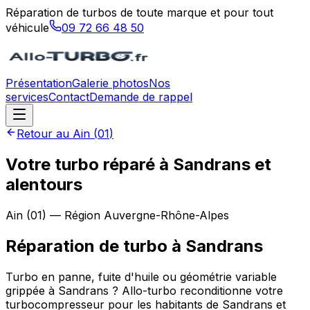
Réparation de turbos de toute marque et pour tout
véhicule
09 72 66 48 50
Présentation
Galerie photos
Nos
services
Contact
Demande de rappel
Retour au
Ain
(
01
)
Votre turbo réparé à Sandrans et
alentours
Ain
(
01
) — Région
Auvergne-Rhône-Alpes
Réparation de turbo
à
Sandrans
Turbo en panne, fuite d'huile ou géométrie variable
grippée à Sandrans ? Allo-turbo reconditionne votre
turbocompresseur pour les habitants de Sandrans et