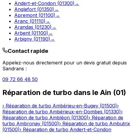
Andert-et-Condon
(
01300
)
→
Anglefort
(
01350
)
→
Apremont
(
01100
)
→
Aranc
(
01110
)
→
Arandas
(
01230
)
→
Arbent
(
01100
)
→
Arbigny
(
01190
)
→
Contact rapide
Appelez-nous directement pour un devis gratuit depuis
Sandrans
:
09 72 66 48 50
Réparation de turbo
dans le
Ain
(
01
)
›
Réparation de turbo
Ambérieu-en-Bugey
(
01500
)
›
Réparation de turbo
Ambérieux-en-Dombes
(
01330
)
›
Réparation de turbo
Ambléon
(
01300
)
›
Réparation de
turbo
Ambronay
(
01500
)
›
Réparation de turbo
Ambutrix
(
01500
)
›
Réparation de turbo
Andert-et-Condon