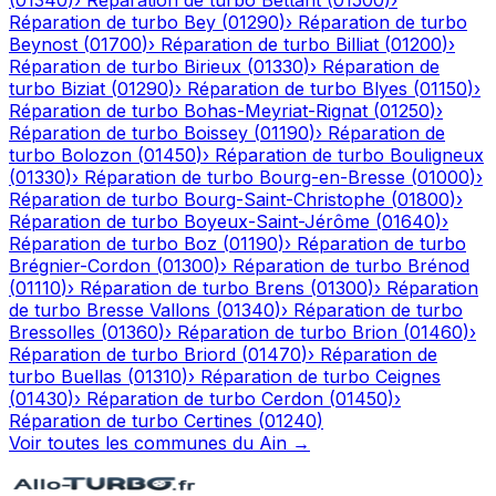
(
01340
)
›
Réparation de turbo
Bettant
(
01500
)
›
Réparation de turbo
Bey
(
01290
)
›
Réparation de turbo
Beynost
(
01700
)
›
Réparation de turbo
Billiat
(
01200
)
›
Réparation de turbo
Birieux
(
01330
)
›
Réparation de
turbo
Biziat
(
01290
)
›
Réparation de turbo
Blyes
(
01150
)
›
Réparation de turbo
Bohas-Meyriat-Rignat
(
01250
)
›
Réparation de turbo
Boissey
(
01190
)
›
Réparation de
turbo
Bolozon
(
01450
)
›
Réparation de turbo
Bouligneux
(
01330
)
›
Réparation de turbo
Bourg-en-Bresse
(
01000
)
›
Réparation de turbo
Bourg-Saint-Christophe
(
01800
)
›
Réparation de turbo
Boyeux-Saint-Jérôme
(
01640
)
›
Réparation de turbo
Boz
(
01190
)
›
Réparation de turbo
Brégnier-Cordon
(
01300
)
›
Réparation de turbo
Brénod
(
01110
)
›
Réparation de turbo
Brens
(
01300
)
›
Réparation
de turbo
Bresse Vallons
(
01340
)
›
Réparation de turbo
Bressolles
(
01360
)
›
Réparation de turbo
Brion
(
01460
)
›
Réparation de turbo
Briord
(
01470
)
›
Réparation de
turbo
Buellas
(
01310
)
›
Réparation de turbo
Ceignes
(
01430
)
›
Réparation de turbo
Cerdon
(
01450
)
›
Réparation de turbo
Certines
(
01240
)
Voir toutes les communes du
Ain
→