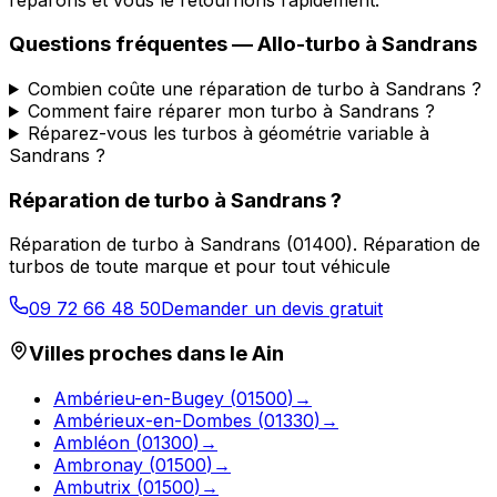
Questions fréquentes —
Allo-turbo
à
Sandrans
Combien coûte une réparation de turbo à Sandrans ?
Comment faire réparer mon turbo à Sandrans ?
Réparez-vous les turbos à géométrie variable à
Sandrans ?
Réparation de turbo
à
Sandrans
?
Réparation de turbo
à
Sandrans
(
01400
).
Réparation de
turbos de toute marque et pour tout véhicule
09 72 66 48 50
Demander un devis gratuit
Villes proches dans le
Ain
Ambérieu-en-Bugey
(
01500
)
→
Ambérieux-en-Dombes
(
01330
)
→
Ambléon
(
01300
)
→
Ambronay
(
01500
)
→
Ambutrix
(
01500
)
→