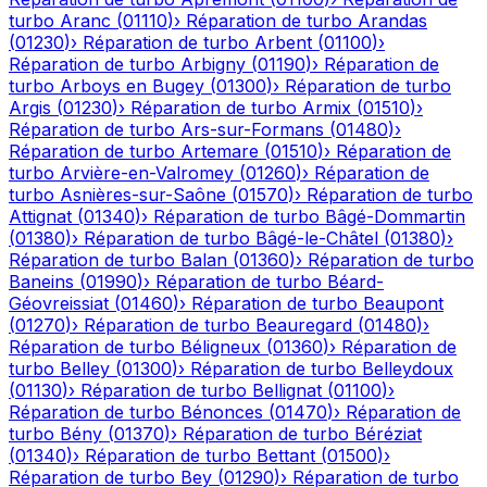
turbo
Aranc
(
01110
)
›
Réparation de turbo
Arandas
(
01230
)
›
Réparation de turbo
Arbent
(
01100
)
›
Réparation de turbo
Arbigny
(
01190
)
›
Réparation de
turbo
Arboys en Bugey
(
01300
)
›
Réparation de turbo
Argis
(
01230
)
›
Réparation de turbo
Armix
(
01510
)
›
Réparation de turbo
Ars-sur-Formans
(
01480
)
›
Réparation de turbo
Artemare
(
01510
)
›
Réparation de
turbo
Arvière-en-Valromey
(
01260
)
›
Réparation de
turbo
Asnières-sur-Saône
(
01570
)
›
Réparation de turbo
Attignat
(
01340
)
›
Réparation de turbo
Bâgé-Dommartin
(
01380
)
›
Réparation de turbo
Bâgé-le-Châtel
(
01380
)
›
Réparation de turbo
Balan
(
01360
)
›
Réparation de turbo
Baneins
(
01990
)
›
Réparation de turbo
Béard-
Géovreissiat
(
01460
)
›
Réparation de turbo
Beaupont
(
01270
)
›
Réparation de turbo
Beauregard
(
01480
)
›
Réparation de turbo
Béligneux
(
01360
)
›
Réparation de
turbo
Belley
(
01300
)
›
Réparation de turbo
Belleydoux
(
01130
)
›
Réparation de turbo
Bellignat
(
01100
)
›
Réparation de turbo
Bénonces
(
01470
)
›
Réparation de
turbo
Bény
(
01370
)
›
Réparation de turbo
Béréziat
(
01340
)
›
Réparation de turbo
Bettant
(
01500
)
›
Réparation de turbo
Bey
(
01290
)
›
Réparation de turbo