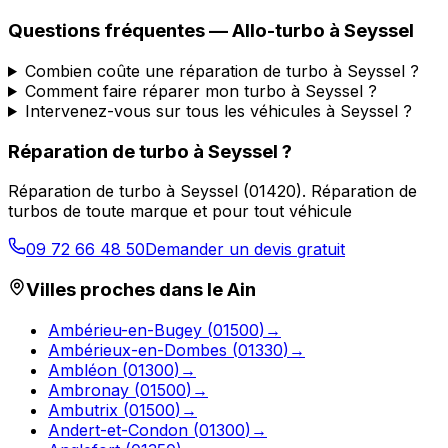
Questions fréquentes —
Allo-turbo
à
Seyssel
Combien coûte une réparation de turbo à Seyssel ?
Comment faire réparer mon turbo à Seyssel ?
Intervenez-vous sur tous les véhicules à Seyssel ?
Réparation de turbo
à
Seyssel
?
Réparation de turbo
à
Seyssel
(
01420
).
Réparation de
turbos de toute marque et pour tout véhicule
09 72 66 48 50
Demander un devis gratuit
Villes proches dans le
Ain
Ambérieu-en-Bugey
(
01500
)
→
Ambérieux-en-Dombes
(
01330
)
→
Ambléon
(
01300
)
→
Ambronay
(
01500
)
→
Ambutrix
(
01500
)
→
Andert-et-Condon
(
01300
)
→