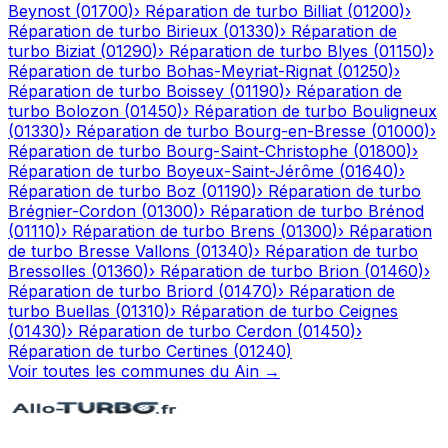
Beynost
(
01700
)
›
Réparation de turbo
Billiat
(
01200
)
›
Réparation de turbo
Birieux
(
01330
)
›
Réparation de
turbo
Biziat
(
01290
)
›
Réparation de turbo
Blyes
(
01150
)
›
Réparation de turbo
Bohas-Meyriat-Rignat
(
01250
)
›
Réparation de turbo
Boissey
(
01190
)
›
Réparation de
turbo
Bolozon
(
01450
)
›
Réparation de turbo
Bouligneux
(
01330
)
›
Réparation de turbo
Bourg-en-Bresse
(
01000
)
›
Réparation de turbo
Bourg-Saint-Christophe
(
01800
)
›
Réparation de turbo
Boyeux-Saint-Jérôme
(
01640
)
›
Réparation de turbo
Boz
(
01190
)
›
Réparation de turbo
Brégnier-Cordon
(
01300
)
›
Réparation de turbo
Brénod
(
01110
)
›
Réparation de turbo
Brens
(
01300
)
›
Réparation
de turbo
Bresse Vallons
(
01340
)
›
Réparation de turbo
Bressolles
(
01360
)
›
Réparation de turbo
Brion
(
01460
)
›
Réparation de turbo
Briord
(
01470
)
›
Réparation de
turbo
Buellas
(
01310
)
›
Réparation de turbo
Ceignes
(
01430
)
›
Réparation de turbo
Cerdon
(
01450
)
›
Réparation de turbo
Certines
(
01240
)
Voir toutes les communes du
Ain
→