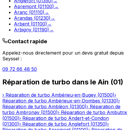
Anglefort
(
01350
)
→
Apremont
(
01100
)
→
Aranc
(
01110
)
→
Arandas
(
01230
)
→
Arbent
(
01100
)
→
Arbigny
(
01190
)
→
Contact rapide
Appelez-nous directement pour un devis gratuit depuis
Seyssel
:
09 72 66 48 50
Réparation de turbo
dans le
Ain
(
01
)
›
Réparation de turbo
Ambérieu-en-Bugey
(
01500
)
›
Réparation de turbo
Ambérieux-en-Dombes
(
01330
)
›
Réparation de turbo
Ambléon
(
01300
)
›
Réparation de
turbo
Ambronay
(
01500
)
›
Réparation de turbo
Ambutrix
(
01500
)
›
Réparation de turbo
Andert-et-Condon
(
01300
)
›
Réparation de turbo
Anglefort
(
01350
)
›
Réparation de turbo
Apremont
(
01100
)
›
Réparation de