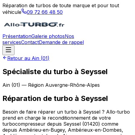
Réparation de turbos de toute marque et pour tout
véhicule
09 72 66 48 50
Présentation
Galerie photos
Nos
services
Contact
Demande de rappel
Retour au
Ain
(
01
)
Spécialiste du turbo à Seyssel
Ain
(
01
) — Région
Auvergne-Rhône-Alpes
Réparation de turbo
à
Seyssel
Besoin de faire réparer un turbo à Seyssel ? Allo-turbo
prend en charge le reconditionnement de votre
turbocompresseur depuis Seyssel (01420) comme
depuis Ambérieu-en-Bugey, Ambérieux-en-Dombes,