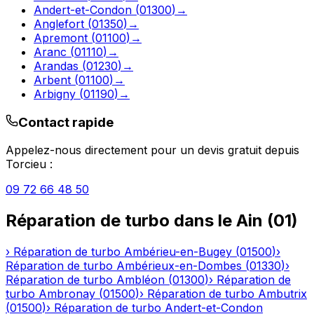
Andert-et-Condon
(
01300
)
→
Anglefort
(
01350
)
→
Apremont
(
01100
)
→
Aranc
(
01110
)
→
Arandas
(
01230
)
→
Arbent
(
01100
)
→
Arbigny
(
01190
)
→
Contact rapide
Appelez-nous directement pour un devis gratuit depuis
Torcieu
:
09 72 66 48 50
Réparation de turbo
dans le
Ain
(
01
)
›
Réparation de turbo
Ambérieu-en-Bugey
(
01500
)
›
Réparation de turbo
Ambérieux-en-Dombes
(
01330
)
›
Réparation de turbo
Ambléon
(
01300
)
›
Réparation de
turbo
Ambronay
(
01500
)
›
Réparation de turbo
Ambutrix
(
01500
)
›
Réparation de turbo
Andert-et-Condon