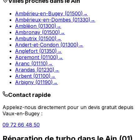
Villes proches dans le
Ain
Ambérieu-en-Bugey
(
01500
)
→
Ambérieux-en-Dombes
(
01330
)
→
Ambléon
(
01300
)
→
Ambronay
(
01500
)
→
Ambutrix
(
01500
)
→
Andert-et-Condon
(
01300
)
→
Anglefort
(
01350
)
→
Apremont
(
01100
)
→
Aranc
(
01110
)
→
Arandas
(
01230
)
→
Arbent
(
01100
)
→
Arbigny
(
01190
)
→
Contact rapide
Appelez-nous directement pour un devis gratuit depuis
Vaux-en-Bugey
:
09 72 66 48 50
Réparation de turbo
dans le
Ain
(
01
)