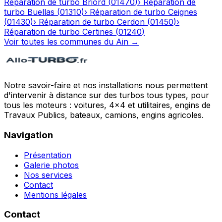
Réparation de turbo
Briord
(
01470
)
›
Réparation de
turbo
Buellas
(
01310
)
›
Réparation de turbo
Ceignes
(
01430
)
›
Réparation de turbo
Cerdon
(
01450
)
›
Réparation de turbo
Certines
(
01240
)
Voir toutes les communes du
Ain
→
Notre savoir-faire et nos installations nous permettent
d'intervenir à distance sur des turbos tous types, pour
tous les moteurs : voitures, 4x4 et utilitaires, engins de
Travaux Publics, bateaux, camions, engins agricoles.
Navigation
Présentation
Galerie photos
Nos services
Contact
Mentions légales
Contact