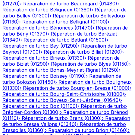
(
01270
)
›
Réparation de turbo
Beauregard
(
01480
)
›
Réparation de turbo
Béligneux
(
01360
)
›
Réparation de
turbo
Belley
(
01300
)
›
Réparation de turbo
Belleydoux
(
01130
)
›
Réparation de turbo
Bellignat
(
01100
)
›
Réparation de turbo
Bénonces
(
01470
)
›
Réparation de
turbo
Bény
(
01370
)
›
Réparation de turbo
Béréziat
(
01340
)
›
Réparation de turbo
Bettant
(
01500
)
›
Réparation de turbo
Bey
(
01290
)
›
Réparation de turbo
Beynost
(
01700
)
›
Réparation de turbo
Billiat
(
01200
)
›
Réparation de turbo
Birieux
(
01330
)
›
Réparation de
turbo
Biziat
(
01290
)
›
Réparation de turbo
Blyes
(
01150
)
›
Réparation de turbo
Bohas-Meyriat-Rignat
(
01250
)
›
Réparation de turbo
Boissey
(
01190
)
›
Réparation de
turbo
Bolozon
(
01450
)
›
Réparation de turbo
Bouligneux
(
01330
)
›
Réparation de turbo
Bourg-en-Bresse
(
01000
)
›
Réparation de turbo
Bourg-Saint-Christophe
(
01800
)
›
Réparation de turbo
Boyeux-Saint-Jérôme
(
01640
)
›
Réparation de turbo
Boz
(
01190
)
›
Réparation de turbo
Brégnier-Cordon
(
01300
)
›
Réparation de turbo
Brénod
(
01110
)
›
Réparation de turbo
Brens
(
01300
)
›
Réparation
de turbo
Bresse Vallons
(
01340
)
›
Réparation de turbo
Bressolles
(
01360
)
›
Réparation de turbo
Brion
(
01460
)
›