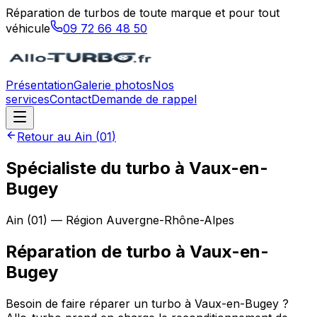
Réparation de turbos de toute marque et pour tout
véhicule
09 72 66 48 50
Présentation
Galerie photos
Nos
services
Contact
Demande de rappel
Retour au
Ain
(
01
)
Spécialiste du turbo à Vaux-en-
Bugey
Ain
(
01
) — Région
Auvergne-Rhône-Alpes
Réparation de turbo
à
Vaux-en-
Bugey
Besoin de faire réparer un turbo à Vaux-en-Bugey ?