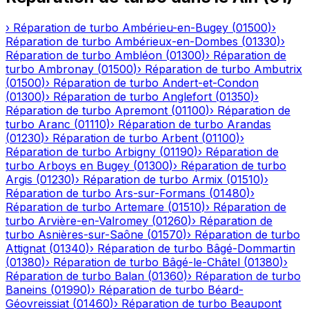
›
Réparation de turbo
Ambérieu-en-Bugey
(
01500
)
›
Réparation de turbo
Ambérieux-en-Dombes
(
01330
)
›
Réparation de turbo
Ambléon
(
01300
)
›
Réparation de
turbo
Ambronay
(
01500
)
›
Réparation de turbo
Ambutrix
(
01500
)
›
Réparation de turbo
Andert-et-Condon
(
01300
)
›
Réparation de turbo
Anglefort
(
01350
)
›
Réparation de turbo
Apremont
(
01100
)
›
Réparation de
turbo
Aranc
(
01110
)
›
Réparation de turbo
Arandas
(
01230
)
›
Réparation de turbo
Arbent
(
01100
)
›
Réparation de turbo
Arbigny
(
01190
)
›
Réparation de
turbo
Arboys en Bugey
(
01300
)
›
Réparation de turbo
Argis
(
01230
)
›
Réparation de turbo
Armix
(
01510
)
›
Réparation de turbo
Ars-sur-Formans
(
01480
)
›
Réparation de turbo
Artemare
(
01510
)
›
Réparation de
turbo
Arvière-en-Valromey
(
01260
)
›
Réparation de
turbo
Asnières-sur-Saône
(
01570
)
›
Réparation de turbo
Attignat
(
01340
)
›
Réparation de turbo
Bâgé-Dommartin
(
01380
)
›
Réparation de turbo
Bâgé-le-Châtel
(
01380
)
›
Réparation de turbo
Balan
(
01360
)
›
Réparation de turbo
Baneins
(
01990
)
›
Réparation de turbo
Béard-
Géovreissiat
(
01460
)
›
Réparation de turbo
Beaupont