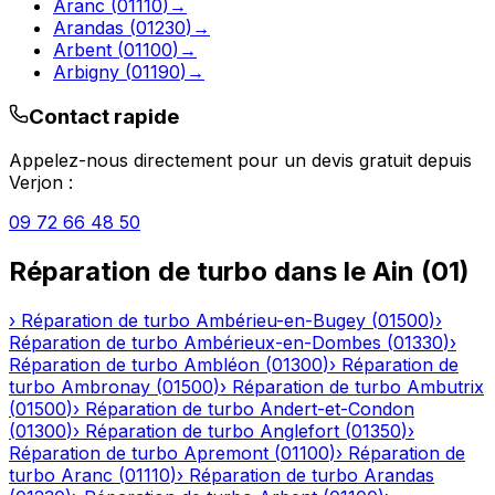
Aranc
(
01110
)
→
Arandas
(
01230
)
→
Arbent
(
01100
)
→
Arbigny
(
01190
)
→
Contact rapide
Appelez-nous directement pour un devis gratuit depuis
Verjon
:
09 72 66 48 50
Réparation de turbo
dans le
Ain
(
01
)
›
Réparation de turbo
Ambérieu-en-Bugey
(
01500
)
›
Réparation de turbo
Ambérieux-en-Dombes
(
01330
)
›
Réparation de turbo
Ambléon
(
01300
)
›
Réparation de
turbo
Ambronay
(
01500
)
›
Réparation de turbo
Ambutrix
(
01500
)
›
Réparation de turbo
Andert-et-Condon
(
01300
)
›
Réparation de turbo
Anglefort
(
01350
)
›
Réparation de turbo
Apremont
(
01100
)
›
Réparation de
turbo
Aranc
(
01110
)
›
Réparation de turbo
Arandas