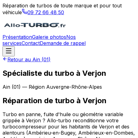
Réparation de turbos de toute marque et pour tout
véhicule
09 72 66 48 50
Présentation
Galerie photos
Nos
services
Contact
Demande de rappel
Retour au
Ain
(
01
)
Spécialiste du turbo à Verjon
Ain
(
01
) — Région
Auvergne-Rhône-Alpes
Réparation de turbo
à
Verjon
Turbo en panne, fuite d'huile ou géométrie variable
grippée à Verjon ? Allo-turbo reconditionne votre
turbocompresseur pour les habitants de Verjon et des
alentours (Ambérieu-en-Bugey, Ambérieux-en-Dombes,