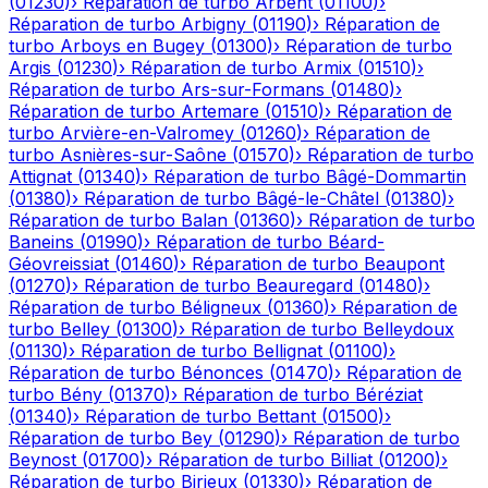
(
01230
)
›
Réparation de turbo
Arbent
(
01100
)
›
Réparation de turbo
Arbigny
(
01190
)
›
Réparation de
turbo
Arboys en Bugey
(
01300
)
›
Réparation de turbo
Argis
(
01230
)
›
Réparation de turbo
Armix
(
01510
)
›
Réparation de turbo
Ars-sur-Formans
(
01480
)
›
Réparation de turbo
Artemare
(
01510
)
›
Réparation de
turbo
Arvière-en-Valromey
(
01260
)
›
Réparation de
turbo
Asnières-sur-Saône
(
01570
)
›
Réparation de turbo
Attignat
(
01340
)
›
Réparation de turbo
Bâgé-Dommartin
(
01380
)
›
Réparation de turbo
Bâgé-le-Châtel
(
01380
)
›
Réparation de turbo
Balan
(
01360
)
›
Réparation de turbo
Baneins
(
01990
)
›
Réparation de turbo
Béard-
Géovreissiat
(
01460
)
›
Réparation de turbo
Beaupont
(
01270
)
›
Réparation de turbo
Beauregard
(
01480
)
›
Réparation de turbo
Béligneux
(
01360
)
›
Réparation de
turbo
Belley
(
01300
)
›
Réparation de turbo
Belleydoux
(
01130
)
›
Réparation de turbo
Bellignat
(
01100
)
›
Réparation de turbo
Bénonces
(
01470
)
›
Réparation de
turbo
Bény
(
01370
)
›
Réparation de turbo
Béréziat
(
01340
)
›
Réparation de turbo
Bettant
(
01500
)
›
Réparation de turbo
Bey
(
01290
)
›
Réparation de turbo
Beynost
(
01700
)
›
Réparation de turbo
Billiat
(
01200
)
›
Réparation de turbo
Birieux
(
01330
)
›
Réparation de