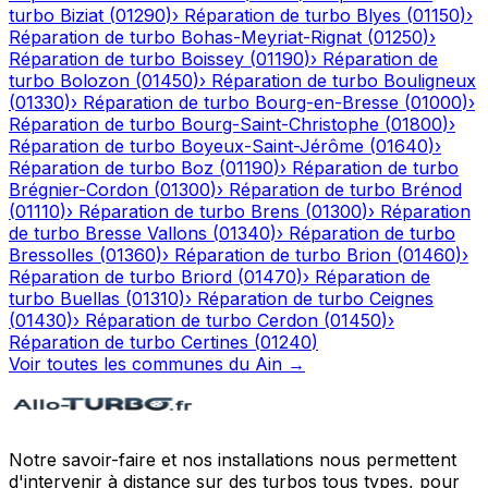
turbo
Biziat
(
01290
)
›
Réparation de turbo
Blyes
(
01150
)
›
Réparation de turbo
Bohas-Meyriat-Rignat
(
01250
)
›
Réparation de turbo
Boissey
(
01190
)
›
Réparation de
turbo
Bolozon
(
01450
)
›
Réparation de turbo
Bouligneux
(
01330
)
›
Réparation de turbo
Bourg-en-Bresse
(
01000
)
›
Réparation de turbo
Bourg-Saint-Christophe
(
01800
)
›
Réparation de turbo
Boyeux-Saint-Jérôme
(
01640
)
›
Réparation de turbo
Boz
(
01190
)
›
Réparation de turbo
Brégnier-Cordon
(
01300
)
›
Réparation de turbo
Brénod
(
01110
)
›
Réparation de turbo
Brens
(
01300
)
›
Réparation
de turbo
Bresse Vallons
(
01340
)
›
Réparation de turbo
Bressolles
(
01360
)
›
Réparation de turbo
Brion
(
01460
)
›
Réparation de turbo
Briord
(
01470
)
›
Réparation de
turbo
Buellas
(
01310
)
›
Réparation de turbo
Ceignes
(
01430
)
›
Réparation de turbo
Cerdon
(
01450
)
›
Réparation de turbo
Certines
(
01240
)
Voir toutes les communes du
Ain
→
Notre savoir-faire et nos installations nous permettent
d'intervenir à distance sur des turbos tous types, pour