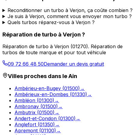
Reconditionner un turbo à Verjon, ça coûte combien ?
Je suis à Verjon, comment vous envoyer mon turbo ?
Quels turbos réparez-vous à Verjon ?
Réparation de turbo
à
Verjon
?
Réparation de turbo
à
Verjon
(
01270
).
Réparation de
turbos de toute marque et pour tout véhicule
09 72 66 48 50
Demander un devis gratuit
Villes proches dans le
Ain
Ambérieu-en-Bugey
(
01500
)
→
Ambérieux-en-Dombes
(
01330
)
→
Ambléon
(
01300
)
→
Ambronay
(
01500
)
→
Ambutrix
(
01500
)
→
Andert-et-Condon
(
01300
)
→
Anglefort
(
01350
)
→
Apremont
(
01100
)
→