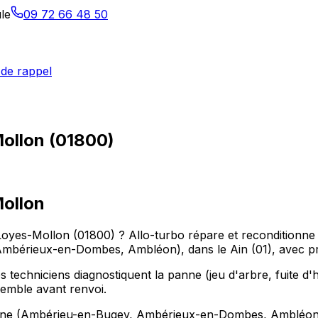
le
09 72 66 48 50
de rappel
Mollon (01800)
Mollon
-Loyes-Mollon (01800) ? Allo-turbo répare et reconditionne 
bérieux-en-Dombes, Ambléon), dans le Ain (01), avec pris
 techniciens diagnostiquent la panne (jeu d'arbre, fuite d'hu
nsemble avant renvoi.
ine (Ambérieu-en-Bugey, Ambérieux-en-Dombes, Ambléon), 