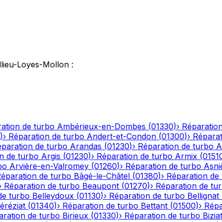
llieu-Loyes-Mollon
:
ation de turbo
Ambérieux-en-Dombes
(
01330
)
›
Réparation
)
›
Réparation de turbo
Andert-et-Condon
(
01300
)
›
Réparat
paration de turbo
Arandas
(
01230
)
›
Réparation de turbo
A
n de turbo
Argis
(
01230
)
›
Réparation de turbo
Armix
(
0151
bo
Arvière-en-Valromey
(
01260
)
›
Réparation de turbo
Asni
éparation de turbo
Bâgé-le-Châtel
(
01380
)
›
Réparation de
›
Réparation de turbo
Beaupont
(
01270
)
›
Réparation de tu
de turbo
Belleydoux
(
01130
)
›
Réparation de turbo
Bellignat
éréziat
(
01340
)
›
Réparation de turbo
Bettant
(
01500
)
›
Répa
aration de turbo
Birieux
(
01330
)
›
Réparation de turbo
Bizia