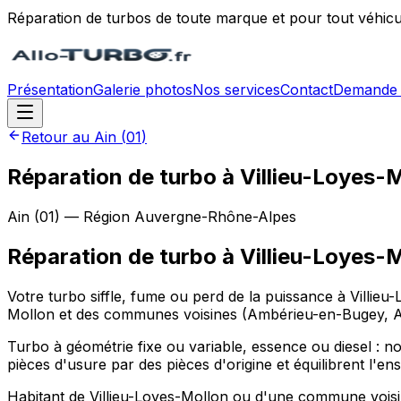
Réparation de turbos de toute marque et pour tout véhicu
Présentation
Galerie photos
Nos services
Contact
Demande 
Retour au
Ain
(
01
)
Réparation de turbo à Villieu-Loyes-
Ain
(
01
) — Région
Auvergne-Rhône-Alpes
Réparation de turbo
à
Villieu-Loyes-
Votre turbo siffle, fume ou perd de la puissance à Villieu
Mollon et des communes voisines (Ambérieu-en-Bugey, Am
Turbo à géométrie fixe ou variable, essence ou diesel : nos
pièces d'usure par des pièces d'origine et équilibrent l'e
Habitant de Villieu-Loyes-Mollon ou d'une commune vois