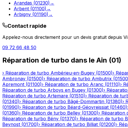
Arandas
(
01230
)
→
Arbent
(
01100
)
→
Arbigny
(
01190
)
→
Contact rapide
Appelez-nous directement pour un devis gratuit depuis
Vi
09 72 66 48 50
Réparation de turbo
dans le
Ain
(
01
)
›
Réparation de turbo
Ambérieu-en-Bugey
(
01500
)
›
Répar
Ambronay
(
01500
)
›
Réparation de turbo
Ambutrix
(
01500
Apremont
(
01100
)
›
Réparation de turbo
Aranc
(
01110
)
›
Ré
Réparation de turbo
Arboys en Bugey
(
01300
)
›
Réparatio
Réparation de turbo
Artemare
(
01510
)
›
Réparation de tur
(
01340
)
›
Réparation de turbo
Bâgé-Dommartin
(
01380
)
›
R
(
01990
)
›
Réparation de turbo
Béard-Géovreissiat
(
01460
)
(
01360
)
›
Réparation de turbo
Belley
(
01300
)
›
Réparation 
Réparation de turbo
Bény
(
01370
)
›
Réparation de turbo
B
Beynost
(
01700
)
›
Réparation de turbo
Billiat
(
01200
)
›
Rép