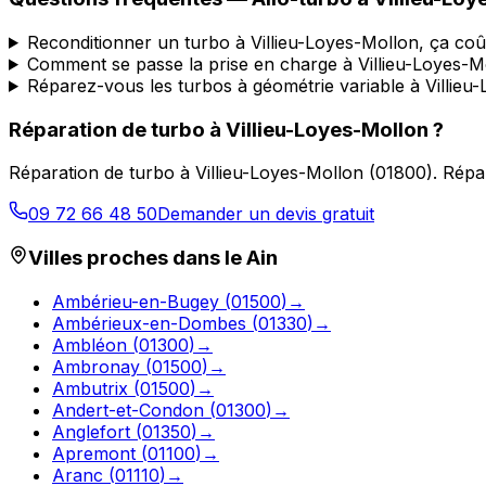
Reconditionner un turbo à Villieu-Loyes-Mollon, ça co
Comment se passe la prise en charge à Villieu-Loyes-M
Réparez-vous les turbos à géométrie variable à Villieu
Réparation de turbo
à
Villieu-Loyes-Mollon
?
Réparation de turbo
à
Villieu-Loyes-Mollon
(
01800
).
Répar
09 72 66 48 50
Demander un devis gratuit
Villes proches dans le
Ain
Ambérieu-en-Bugey
(
01500
)
→
Ambérieux-en-Dombes
(
01330
)
→
Ambléon
(
01300
)
→
Ambronay
(
01500
)
→
Ambutrix
(
01500
)
→
Andert-et-Condon
(
01300
)
→
Anglefort
(
01350
)
→
Apremont
(
01100
)
→
Aranc
(
01110
)
→