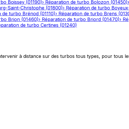
rbo
Boissey
(
01190
)
›
Réparation de turbo
Bolozon
(
01450
)
rg-Saint-Christophe
(
01800
)
›
Réparation de turbo
Boyeux
n de turbo
Brénod
(
01110
)
›
Réparation de turbo
Brens
(
013
rbo
Brion
(
01460
)
›
Réparation de turbo
Briord
(
01470
)
›
Ré
paration de turbo
Certines
(
01240
)
ntervenir à distance sur des turbos tous types, pour tous le