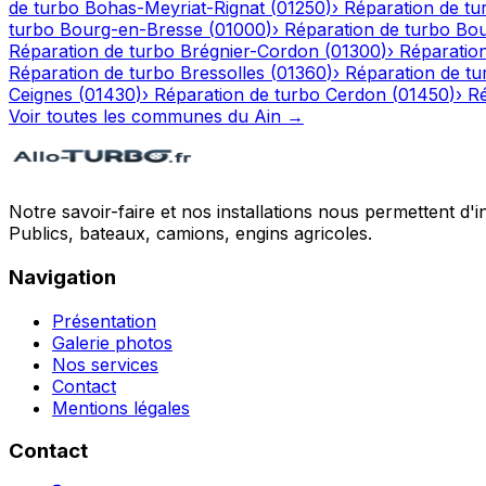
de turbo
Bohas-Meyriat-Rignat
(
01250
)
›
Réparation de tu
turbo
Bourg-en-Bresse
(
01000
)
›
Réparation de turbo
Bou
Réparation de turbo
Brégnier-Cordon
(
01300
)
›
Réparatio
Réparation de turbo
Bressolles
(
01360
)
›
Réparation de tu
Ceignes
(
01430
)
›
Réparation de turbo
Cerdon
(
01450
)
›
Ré
Voir toutes les communes du
Ain
→
Notre savoir-faire et nos installations nous permettent d'i
Publics, bateaux, camions, engins agricoles.
Navigation
Présentation
Galerie photos
Nos services
Contact
Mentions légales
Contact