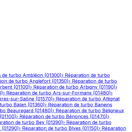
 de turbo
Ambléon
(
01300
)
›
Réparation de turbo
ion de turbo
Anglefort
(
01350
)
›
Réparation de turbo
rbent
(
01100
)
›
Réparation de turbo
Arbigny
(
01190
)
›
0
)
›
Réparation de turbo
Ars-sur-Formans
(
01480
)
›
ères-sur-Saône
(
01570
)
›
Réparation de turbo
Attignat
 turbo
Balan
(
01360
)
›
Réparation de turbo
Baneins
rbo
Beauregard
(
01480
)
›
Réparation de turbo
Béligneux
(
01100
)
›
Réparation de turbo
Bénonces
(
01470
)
›
ration de turbo
Bey
(
01290
)
›
Réparation de turbo
t
(
01290
)
›
Réparation de turbo
Blyes
(
01150
)
›
Réparation