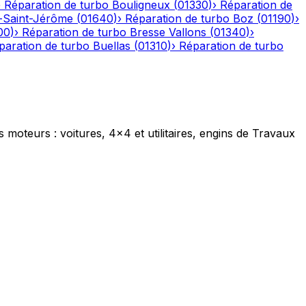
›
Réparation de turbo
Bouligneux
(
01330
)
›
Réparation de
-Saint-Jérôme
(
01640
)
›
Réparation de turbo
Boz
(
01190
)
›
00
)
›
Réparation de turbo
Bresse Vallons
(
01340
)
›
paration de turbo
Buellas
(
01310
)
›
Réparation de turbo
s moteurs : voitures, 4x4 et utilitaires, engins de Travaux