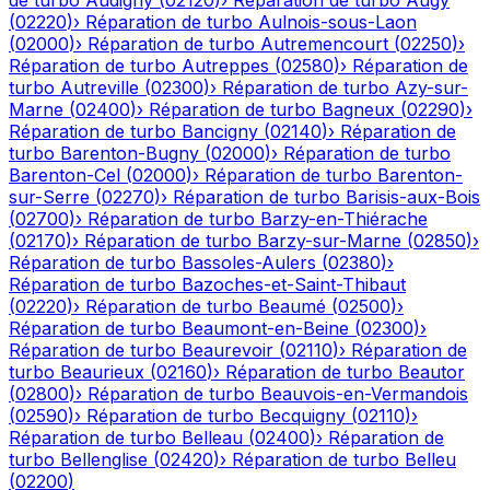
de turbo
Audigny
(
02120
)
›
Réparation de turbo
Augy
(
02220
)
›
Réparation de turbo
Aulnois-sous-Laon
(
02000
)
›
Réparation de turbo
Autremencourt
(
02250
)
›
Réparation de turbo
Autreppes
(
02580
)
›
Réparation de
turbo
Autreville
(
02300
)
›
Réparation de turbo
Azy-sur-
Marne
(
02400
)
›
Réparation de turbo
Bagneux
(
02290
)
›
Réparation de turbo
Bancigny
(
02140
)
›
Réparation de
turbo
Barenton-Bugny
(
02000
)
›
Réparation de turbo
Barenton-Cel
(
02000
)
›
Réparation de turbo
Barenton-
sur-Serre
(
02270
)
›
Réparation de turbo
Barisis-aux-Bois
(
02700
)
›
Réparation de turbo
Barzy-en-Thiérache
(
02170
)
›
Réparation de turbo
Barzy-sur-Marne
(
02850
)
›
Réparation de turbo
Bassoles-Aulers
(
02380
)
›
Réparation de turbo
Bazoches-et-Saint-Thibaut
(
02220
)
›
Réparation de turbo
Beaumé
(
02500
)
›
Réparation de turbo
Beaumont-en-Beine
(
02300
)
›
Réparation de turbo
Beaurevoir
(
02110
)
›
Réparation de
turbo
Beaurieux
(
02160
)
›
Réparation de turbo
Beautor
(
02800
)
›
Réparation de turbo
Beauvois-en-Vermandois
(
02590
)
›
Réparation de turbo
Becquigny
(
02110
)
›
Réparation de turbo
Belleau
(
02400
)
›
Réparation de
turbo
Bellenglise
(
02420
)
›
Réparation de turbo
Belleu
(
02200
)