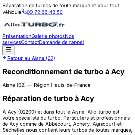
Réparation de turbos de toute marque et pour tout
véhicule
09 72 66 48 50
Présentation
Galerie photos
Nos
services
Contact
Demande de rappel
Retour au
Aisne
(
02
)
Reconditionnement de turbo à Acy
Aisne
(
02
) — Région
Hauts-de-France
Réparation de turbo
à
Acy
À Acy (02200) et dans tout le Aisne, Allo-turbo est
votre spécialiste du turbo. Particuliers et professionnels
de Acy comme de Abbécourt, Achery, Agnicourt-et-
Séchelles nous confient leurs turbos de toutes marques,