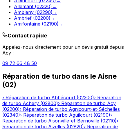
Alaincourt
(
02240
)
→
Allemant
(
02320
)
→
Ambleny
(
02290
)
→
Ambrief
(
02200
)
→
Amifontaine
(
02190
)
→
Contact rapide
Appelez-nous directement pour un devis gratuit depuis
Acy
:
09 72 66 48 50
Réparation de turbo
dans le
Aisne
(
02
)
›
Réparation de turbo
Abbécourt
(
02300
)
›
Réparation
de turbo
Achery
(
02800
)
›
Réparation de turbo
Acy
(
02200
)
›
Réparation de turbo
Agnicourt-et-Séchelles
(
02340
)
›
Réparation de turbo
Aguilcourt
(
02190
)
›
Réparation de turbo
Aisonville-et-Bernoville
(
02110
)
›
Réparation de turbo
Aizelles
(
02820
)
›
Réparation de