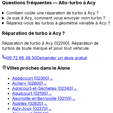
Questions fréquentes —
Allo-turbo
à
Acy
Combien coûte une réparation de turbo à Acy ?
Je suis à Acy, comment vous envoyer mon turbo ?
Réparez-vous les turbos à géométrie variable à Acy ?
Réparation de turbo
à
Acy
?
Réparation de turbo
à
Acy
(
02200
).
Réparation de
turbos de toute marque et pour tout véhicule
09 72 66 48 50
Demander un devis gratuit
Villes proches dans le
Aisne
Abbécourt
(
02300
)
→
Achery
(
02800
)
→
Agnicourt-et-Séchelles
(
02340
)
→
Aguilcourt
(
02190
)
→
Aisonville-et-Bernoville
(
02110
)
→
Aizelles
(
02820
)
→
Aizy-Jouy
(
02370
)
→