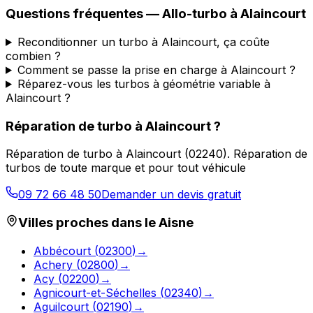
Questions fréquentes —
Allo-turbo
à
Alaincourt
Reconditionner un turbo à Alaincourt, ça coûte
combien ?
Comment se passe la prise en charge à Alaincourt ?
Réparez-vous les turbos à géométrie variable à
Alaincourt ?
Réparation de turbo
à
Alaincourt
?
Réparation de turbo
à
Alaincourt
(
02240
).
Réparation de
turbos de toute marque et pour tout véhicule
09 72 66 48 50
Demander un devis gratuit
Villes proches dans le
Aisne
Abbécourt
(
02300
)
→
Achery
(
02800
)
→
Acy
(
02200
)
→
Agnicourt-et-Séchelles
(
02340
)
→
Aguilcourt
(
02190
)
→