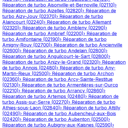
Réparation de turbo
Aisonville-et-Bernoville
(
02110
)
›
Réparation de turbo
Aizelles
(
02820
)
›
Réparation de
turbo
Aizy-Jouy
(
02370
)
›
Réparation de turbo
Alaincourt
(
02240
)
›
Réparation de turbo
Allemant
(
02320
)
›
Réparation de turbo
Ambleny
(
02290
)
›
Réparation de turbo
Ambrief
(
02200
)
›
Réparation de
turbo
Amifontaine
(
02190
)
›
Réparation de turbo
Amigny-Rouy
(
02700
)
›
Réparation de turbo
Ancienville
(
02600
)
›
Réparation de turbo
Andelain
(
02800
)
›
Réparation de turbo
Anguilcourt-le-Sart
(
02800
)
›
Réparation de turbo
Anizy-le-Grand
(
02320
)
›
Réparation
de turbo
Annois
(
02480
)
›
Réparation de turbo
Any-
Martin-Rieux
(
02500
)
›
Réparation de turbo
Archon
(
02360
)
›
Réparation de turbo
Arcy-Sainte-Restitue
(
02130
)
›
Réparation de turbo
Armentières-sur-Ourcq
(
02210
)
›
Réparation de turbo
Arrancy
(
02860
)
›
Réparation de turbo
Artemps
(
02480
)
›
Réparation de
turbo
Assis-sur-Serre
(
02270
)
›
Réparation de turbo
Athies-sous-Laon
(
02840
)
›
Réparation de turbo
Attilly
(
02490
)
›
Réparation de turbo
Aubencheul-aux-Bois
(
02420
)
›
Réparation de turbo
Aubenton
(
02500
)
›
Réparation de turbo
Aubigny-aux-Kaisnes
(
02590
)
›