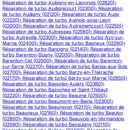
Réparation de turbo
Aubigny-en-Laonnois
(
02820
)
›
Réparation de turbo
Audignicourt
(
02300
)
›
Réparation
de turbo
Audigny
(
02120
)
›
Réparation de turbo
Augy
(
02220
)
›
Réparation de turbo
Aulnois-sous-Laon
(
02000
)
›
Réparation de turbo
Autremencourt
(
02250
)
›
Réparation de turbo
Autreppes
(
02580
)
›
Réparation de
turbo
Autreville
(
02300
)
›
Réparation de turbo
Azy-sur-
Marne
(
02400
)
›
Réparation de turbo
Bagneux
(
02290
)
›
Réparation de turbo
Bancigny
(
02140
)
›
Réparation de
turbo
Barenton-Bugny
(
02000
)
›
Réparation de turbo
Barenton-Cel
(
02000
)
›
Réparation de turbo
Barenton-
sur-Serre
(
02270
)
›
Réparation de turbo
Barisis-aux-Bois
(
02700
)
›
Réparation de turbo
Barzy-en-Thiérache
(
02170
)
›
Réparation de turbo
Barzy-sur-Marne
(
02850
)
›
Réparation de turbo
Bassoles-Aulers
(
02380
)
›
Réparation de turbo
Bazoches-et-Saint-Thibaut
(
02220
)
›
Réparation de turbo
Beaumé
(
02500
)
›
Réparation de turbo
Beaumont-en-Beine
(
02300
)
›
Réparation de turbo
Beaurevoir
(
02110
)
›
Réparation de
turbo
Beaurieux
(
02160
)
›
Réparation de turbo
Beautor
(
02800
)
›
Réparation de turbo
Beauvois-en-Vermandois
(
02590
)
›
Réparation de turbo
Becquigny
(
02110
)
›