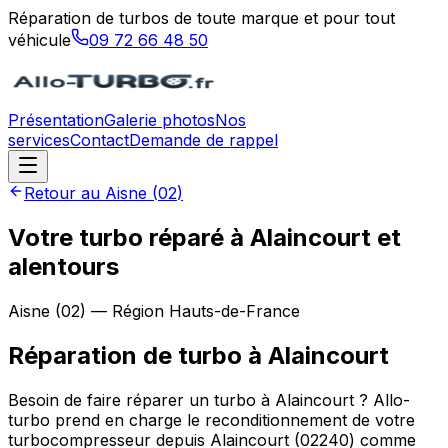
Réparation de turbos de toute marque et pour tout
véhicule
09 72 66 48 50
Présentation
Galerie photos
Nos
services
Contact
Demande de rappel
Retour au
Aisne
(
02
)
Votre turbo réparé à Alaincourt et
alentours
Aisne
(
02
) — Région
Hauts-de-France
Réparation de turbo
à
Alaincourt
Besoin de faire réparer un turbo à Alaincourt ? Allo-
turbo prend en charge le reconditionnement de votre
turbocompresseur depuis Alaincourt (02240) comme