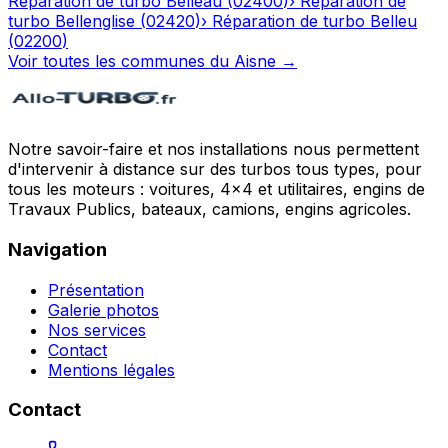
Réparation de turbo
Belleau
(
02400
)
›
Réparation de
turbo
Bellenglise
(
02420
)
›
Réparation de turbo
Belleu
(
02200
)
Voir toutes les communes du
Aisne
→
Notre savoir-faire et nos installations nous permettent
d'intervenir à distance sur des turbos tous types, pour
tous les moteurs : voitures, 4x4 et utilitaires, engins de
Travaux Publics, bateaux, camions, engins agricoles.
Navigation
Présentation
Galerie photos
Nos services
Contact
Mentions légales
Contact