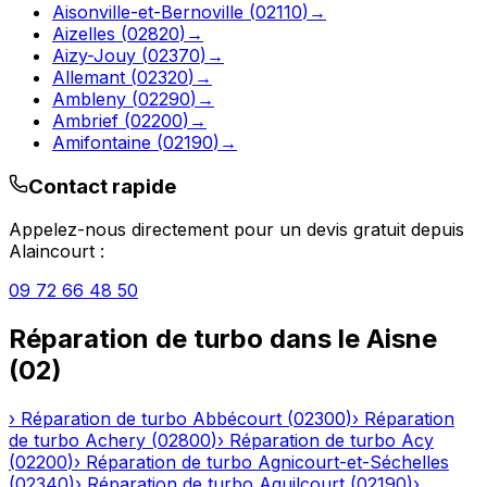
Aisonville-et-Bernoville
(
02110
)
→
Aizelles
(
02820
)
→
Aizy-Jouy
(
02370
)
→
Allemant
(
02320
)
→
Ambleny
(
02290
)
→
Ambrief
(
02200
)
→
Amifontaine
(
02190
)
→
Contact rapide
Appelez-nous directement pour un devis gratuit depuis
Alaincourt
:
09 72 66 48 50
Réparation de turbo
dans le
Aisne
(
02
)
›
Réparation de turbo
Abbécourt
(
02300
)
›
Réparation
de turbo
Achery
(
02800
)
›
Réparation de turbo
Acy
(
02200
)
›
Réparation de turbo
Agnicourt-et-Séchelles
(
02340
)
›
Réparation de turbo
Aguilcourt
(
02190
)
›