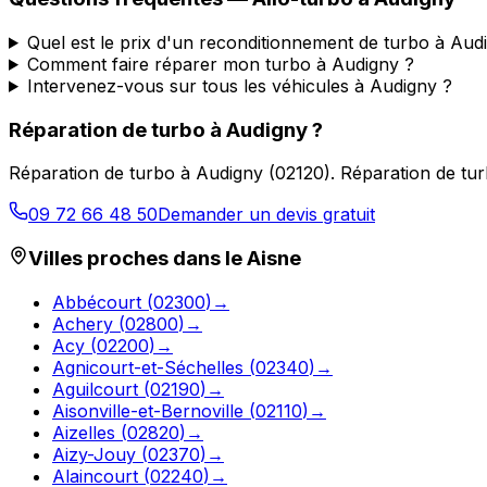
Quel est le prix d'un reconditionnement de turbo à Aud
Comment faire réparer mon turbo à Audigny ?
Intervenez-vous sur tous les véhicules à Audigny ?
Réparation de turbo
à
Audigny
?
Réparation de turbo
à
Audigny
(
02120
).
Réparation de tur
09 72 66 48 50
Demander un devis gratuit
Villes proches dans le
Aisne
Abbécourt
(
02300
)
→
Achery
(
02800
)
→
Acy
(
02200
)
→
Agnicourt-et-Séchelles
(
02340
)
→
Aguilcourt
(
02190
)
→
Aisonville-et-Bernoville
(
02110
)
→
Aizelles
(
02820
)
→
Aizy-Jouy
(
02370
)
→
Alaincourt
(
02240
)
→