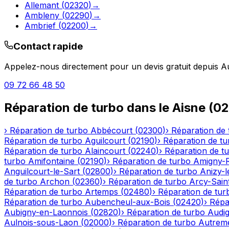
Allemant
(
02320
)
→
Ambleny
(
02290
)
→
Ambrief
(
02200
)
→
Contact rapide
Appelez-nous directement pour un devis gratuit depuis
A
09 72 66 48 50
Réparation de turbo
dans le
Aisne
(
02
›
Réparation de turbo
Abbécourt
(
02300
)
›
Réparation de 
Réparation de turbo
Aguilcourt
(
02190
)
›
Réparation de tu
Réparation de turbo
Alaincourt
(
02240
)
›
Réparation de t
turbo
Amifontaine
(
02190
)
›
Réparation de turbo
Amigny-
Anguilcourt-le-Sart
(
02800
)
›
Réparation de turbo
Anizy-
de turbo
Archon
(
02360
)
›
Réparation de turbo
Arcy-Sain
Réparation de turbo
Artemps
(
02480
)
›
Réparation de tur
Réparation de turbo
Aubencheul-aux-Bois
(
02420
)
›
Répa
Aubigny-en-Laonnois
(
02820
)
›
Réparation de turbo
Audig
Aulnois-sous-Laon
(
02000
)
›
Réparation de turbo
Autrem