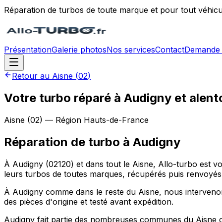
Réparation de turbos de toute marque et pour tout véhicu
Présentation
Galerie photos
Nos services
Contact
Demande 
Retour au
Aisne
(
02
)
Votre turbo réparé à Audigny et alent
Aisne
(
02
) — Région
Hauts-de-France
Réparation de turbo
à
Audigny
À Audigny (02120) et dans tout le Aisne, Allo-turbo est 
leurs turbos de toutes marques, récupérés puis renvoyés
À Audigny comme dans le reste du Aisne, nous intervenons s
des pièces d'origine et testé avant expédition.
Audigny fait partie des nombreuses communes du Aisne où