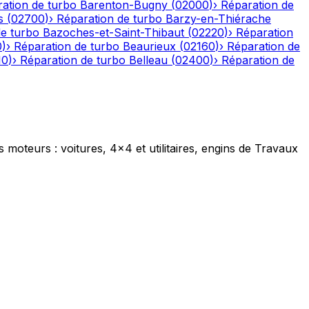
ation de turbo
Barenton-Bugny
(
02000
)
›
Réparation de
s
(
02700
)
›
Réparation de turbo
Barzy-en-Thiérache
de turbo
Bazoches-et-Saint-Thibaut
(
02220
)
›
Réparation
0
)
›
Réparation de turbo
Beaurieux
(
02160
)
›
Réparation de
10
)
›
Réparation de turbo
Belleau
(
02400
)
›
Réparation de
s moteurs : voitures, 4x4 et utilitaires, engins de Travaux