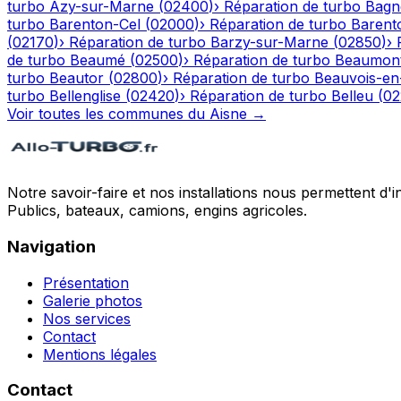
turbo
Azy-sur-Marne
(
02400
)
›
Réparation de turbo
Bagn
turbo
Barenton-Cel
(
02000
)
›
Réparation de turbo
Barent
(
02170
)
›
Réparation de turbo
Barzy-sur-Marne
(
02850
)
›
de turbo
Beaumé
(
02500
)
›
Réparation de turbo
Beaumont
turbo
Beautor
(
02800
)
›
Réparation de turbo
Beauvois-en
turbo
Bellenglise
(
02420
)
›
Réparation de turbo
Belleu
(
02
Voir toutes les communes du
Aisne
→
Notre savoir-faire et nos installations nous permettent d'i
Publics, bateaux, camions, engins agricoles.
Navigation
Présentation
Galerie photos
Nos services
Contact
Mentions légales
Contact