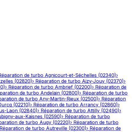
Réparation de turbo
Agnicourt-et-Séchelles
(
02340
)
›
izelles
(
02820
)
›
Réparation de turbo
Aizy-Jouy
(
02370
)
›
90
)
›
Réparation de turbo
Ambrief
(
02200
)
›
Réparation de
paration de turbo
Andelain
(
02800
)
›
Réparation de turbo
aration de turbo
Any-Martin-Rieux
(
02500
)
›
Réparation
Ourcq
(
02210
)
›
Réparation de turbo
Arrancy
(
02860
)
›
ous-Laon
(
02840
)
›
Réparation de turbo
Attilly
(
02490
)
›
bigny-aux-Kaisnes
(
02590
)
›
Réparation de turbo
paration de turbo
Augy
(
02220
)
›
Réparation de turbo
Réparation de turbo
Autreville
(
02300
)
›
Réparation de