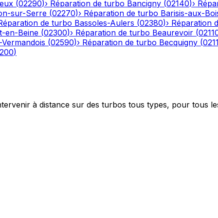
eux
(
02290
)
›
Réparation de turbo
Bancigny
(
02140
)
›
Répar
on-sur-Serre
(
02270
)
›
Réparation de turbo
Barisis-aux-Boi
Réparation de turbo
Bassoles-Aulers
(
02380
)
›
Réparation 
-en-Beine
(
02300
)
›
Réparation de turbo
Beaurevoir
(
0211
-Vermandois
(
02590
)
›
Réparation de turbo
Becquigny
(
021
200
)
ntervenir à distance sur des turbos tous types, pour tous le