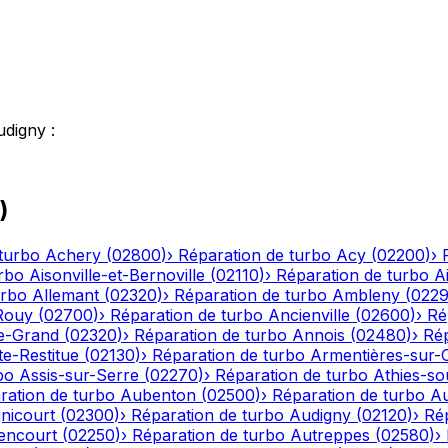
udigny
:
)
turbo
Achery
(
02800
)
›
Réparation de turbo
Acy
(
02200
)
›
rbo
Aisonville-et-Bernoville
(
02110
)
›
Réparation de turbo
A
urbo
Allemant
(
02320
)
›
Réparation de turbo
Ambleny
(
022
Rouy
(
02700
)
›
Réparation de turbo
Ancienville
(
02600
)
›
Ré
le-Grand
(
02320
)
›
Réparation de turbo
Annois
(
02480
)
›
Rép
te-Restitue
(
02130
)
›
Réparation de turbo
Armentières-sur-
bo
Assis-sur-Serre
(
02270
)
›
Réparation de turbo
Athies-s
ration de turbo
Aubenton
(
02500
)
›
Réparation de turbo
Au
nicourt
(
02300
)
›
Réparation de turbo
Audigny
(
02120
)
›
Ré
encourt
(
02250
)
›
Réparation de turbo
Autreppes
(
02580
)
›