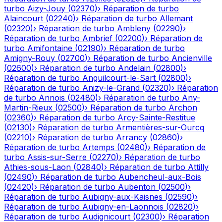
turbo
Aizy-Jouy
(
02370
)
›
Réparation de turbo
Alaincourt
(
02240
)
›
Réparation de turbo
Allemant
(
02320
)
›
Réparation de turbo
Ambleny
(
02290
)
›
Réparation de turbo
Ambrief
(
02200
)
›
Réparation de
turbo
Amifontaine
(
02190
)
›
Réparation de turbo
Amigny-Rouy
(
02700
)
›
Réparation de turbo
Ancienville
(
02600
)
›
Réparation de turbo
Andelain
(
02800
)
›
Réparation de turbo
Anguilcourt-le-Sart
(
02800
)
›
Réparation de turbo
Anizy-le-Grand
(
02320
)
›
Réparation
de turbo
Annois
(
02480
)
›
Réparation de turbo
Any-
Martin-Rieux
(
02500
)
›
Réparation de turbo
Archon
(
02360
)
›
Réparation de turbo
Arcy-Sainte-Restitue
(
02130
)
›
Réparation de turbo
Armentières-sur-Ourcq
(
02210
)
›
Réparation de turbo
Arrancy
(
02860
)
›
Réparation de turbo
Artemps
(
02480
)
›
Réparation de
turbo
Assis-sur-Serre
(
02270
)
›
Réparation de turbo
Athies-sous-Laon
(
02840
)
›
Réparation de turbo
Attilly
(
02490
)
›
Réparation de turbo
Aubencheul-aux-Bois
(
02420
)
›
Réparation de turbo
Aubenton
(
02500
)
›
Réparation de turbo
Aubigny-aux-Kaisnes
(
02590
)
›
Réparation de turbo
Aubigny-en-Laonnois
(
02820
)
›
Réparation de turbo
Audignicourt
(
02300
)
›
Réparation