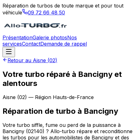
Réparation de turbos de toute marque et pour tout
véhicule
09 72 66 48 50
Présentation
Galerie photos
Nos
services
Contact
Demande de rappel
Retour au
Aisne
(
02
)
Votre turbo réparé à Bancigny et
alentours
Aisne
(
02
) — Région
Hauts-de-France
Réparation de turbo
à
Bancigny
Votre turbo siffle, fume ou perd de la puissance à
Bancigny (02140) ? Allo-turbo répare et reconditionne
les turbos pour les automobilistes de Bancigny et des