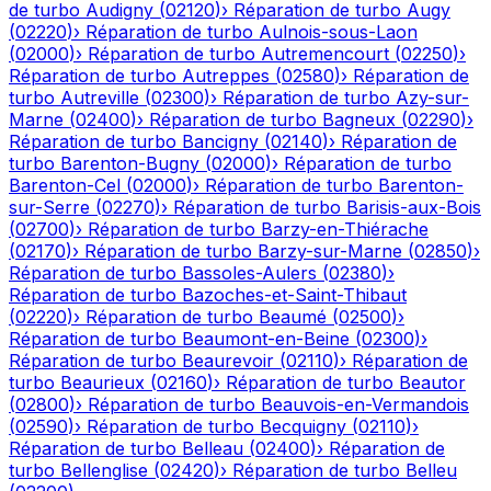
de turbo
Audigny
(
02120
)
›
Réparation de turbo
Augy
(
02220
)
›
Réparation de turbo
Aulnois-sous-Laon
(
02000
)
›
Réparation de turbo
Autremencourt
(
02250
)
›
Réparation de turbo
Autreppes
(
02580
)
›
Réparation de
turbo
Autreville
(
02300
)
›
Réparation de turbo
Azy-sur-
Marne
(
02400
)
›
Réparation de turbo
Bagneux
(
02290
)
›
Réparation de turbo
Bancigny
(
02140
)
›
Réparation de
turbo
Barenton-Bugny
(
02000
)
›
Réparation de turbo
Barenton-Cel
(
02000
)
›
Réparation de turbo
Barenton-
sur-Serre
(
02270
)
›
Réparation de turbo
Barisis-aux-Bois
(
02700
)
›
Réparation de turbo
Barzy-en-Thiérache
(
02170
)
›
Réparation de turbo
Barzy-sur-Marne
(
02850
)
›
Réparation de turbo
Bassoles-Aulers
(
02380
)
›
Réparation de turbo
Bazoches-et-Saint-Thibaut
(
02220
)
›
Réparation de turbo
Beaumé
(
02500
)
›
Réparation de turbo
Beaumont-en-Beine
(
02300
)
›
Réparation de turbo
Beaurevoir
(
02110
)
›
Réparation de
turbo
Beaurieux
(
02160
)
›
Réparation de turbo
Beautor
(
02800
)
›
Réparation de turbo
Beauvois-en-Vermandois
(
02590
)
›
Réparation de turbo
Becquigny
(
02110
)
›
Réparation de turbo
Belleau
(
02400
)
›
Réparation de
turbo
Bellenglise
(
02420
)
›
Réparation de turbo
Belleu