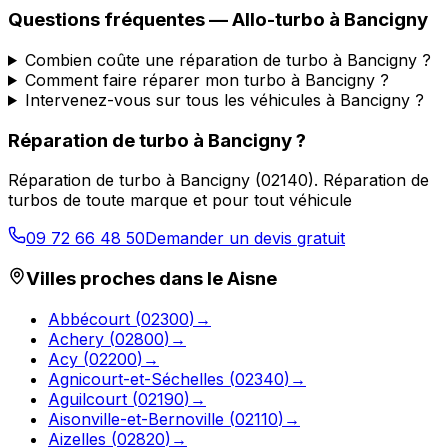
Questions fréquentes —
Allo-turbo
à
Bancigny
Combien coûte une réparation de turbo à Bancigny ?
Comment faire réparer mon turbo à Bancigny ?
Intervenez-vous sur tous les véhicules à Bancigny ?
Réparation de turbo
à
Bancigny
?
Réparation de turbo
à
Bancigny
(
02140
).
Réparation de
turbos de toute marque et pour tout véhicule
09 72 66 48 50
Demander un devis gratuit
Villes proches dans le
Aisne
Abbécourt
(
02300
)
→
Achery
(
02800
)
→
Acy
(
02200
)
→
Agnicourt-et-Séchelles
(
02340
)
→
Aguilcourt
(
02190
)
→
Aisonville-et-Bernoville
(
02110
)
→
Aizelles
(
02820
)
→