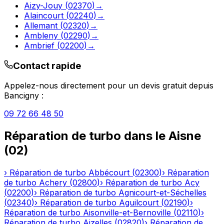
Aizy-Jouy
(
02370
)
→
Alaincourt
(
02240
)
→
Allemant
(
02320
)
→
Ambleny
(
02290
)
→
Ambrief
(
02200
)
→
Contact rapide
Appelez-nous directement pour un devis gratuit depuis
Bancigny
:
09 72 66 48 50
Réparation de turbo
dans le
Aisne
(
02
)
›
Réparation de turbo
Abbécourt
(
02300
)
›
Réparation
de turbo
Achery
(
02800
)
›
Réparation de turbo
Acy
(
02200
)
›
Réparation de turbo
Agnicourt-et-Séchelles
(
02340
)
›
Réparation de turbo
Aguilcourt
(
02190
)
›
Réparation de turbo
Aisonville-et-Bernoville
(
02110
)
›
Réparation de turbo
Aizelles
(
02820
)
›
Réparation de