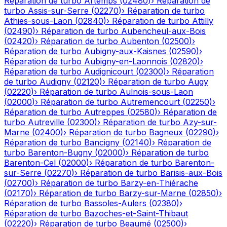
Réparation de turbo
Artemps
(
02480
)
›
Réparation de
turbo
Assis-sur-Serre
(
02270
)
›
Réparation de turbo
Athies-sous-Laon
(
02840
)
›
Réparation de turbo
Attilly
(
02490
)
›
Réparation de turbo
Aubencheul-aux-Bois
(
02420
)
›
Réparation de turbo
Aubenton
(
02500
)
›
Réparation de turbo
Aubigny-aux-Kaisnes
(
02590
)
›
Réparation de turbo
Aubigny-en-Laonnois
(
02820
)
›
Réparation de turbo
Audignicourt
(
02300
)
›
Réparation
de turbo
Audigny
(
02120
)
›
Réparation de turbo
Augy
(
02220
)
›
Réparation de turbo
Aulnois-sous-Laon
(
02000
)
›
Réparation de turbo
Autremencourt
(
02250
)
›
Réparation de turbo
Autreppes
(
02580
)
›
Réparation de
turbo
Autreville
(
02300
)
›
Réparation de turbo
Azy-sur-
Marne
(
02400
)
›
Réparation de turbo
Bagneux
(
02290
)
›
Réparation de turbo
Bancigny
(
02140
)
›
Réparation de
turbo
Barenton-Bugny
(
02000
)
›
Réparation de turbo
Barenton-Cel
(
02000
)
›
Réparation de turbo
Barenton-
sur-Serre
(
02270
)
›
Réparation de turbo
Barisis-aux-Bois
(
02700
)
›
Réparation de turbo
Barzy-en-Thiérache
(
02170
)
›
Réparation de turbo
Barzy-sur-Marne
(
02850
)
›
Réparation de turbo
Bassoles-Aulers
(
02380
)
›
Réparation de turbo
Bazoches-et-Saint-Thibaut
(
02220
)
›
Réparation de turbo
Beaumé
(
02500
)
›