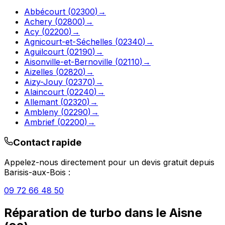
Abbécourt
(
02300
)
→
Achery
(
02800
)
→
Acy
(
02200
)
→
Agnicourt-et-Séchelles
(
02340
)
→
Aguilcourt
(
02190
)
→
Aisonville-et-Bernoville
(
02110
)
→
Aizelles
(
02820
)
→
Aizy-Jouy
(
02370
)
→
Alaincourt
(
02240
)
→
Allemant
(
02320
)
→
Ambleny
(
02290
)
→
Ambrief
(
02200
)
→
Contact rapide
Appelez-nous directement pour un devis gratuit depuis
Barisis-aux-Bois
:
09 72 66 48 50
Réparation de turbo
dans le
Aisne