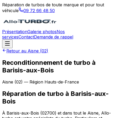
Réparation de turbos de toute marque et pour tout
véhicule
09 72 66 48 50
Présentation
Galerie photos
Nos
services
Contact
Demande de rappel
Retour au
Aisne
(
02
)
Reconditionnement de turbo à
Barisis-aux-Bois
Aisne
(
02
) — Région
Hauts-de-France
Réparation de turbo
à
Barisis-aux-
Bois
À Barisis-aux-Bois (02700) et dans tout le Aisne, Allo-