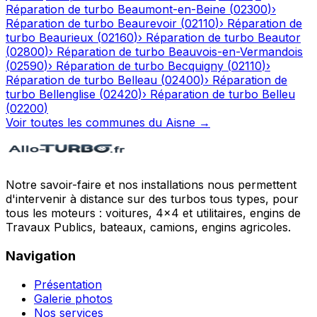
Réparation de turbo
Beaumont-en-Beine
(
02300
)
›
Réparation de turbo
Beaurevoir
(
02110
)
›
Réparation de
turbo
Beaurieux
(
02160
)
›
Réparation de turbo
Beautor
(
02800
)
›
Réparation de turbo
Beauvois-en-Vermandois
(
02590
)
›
Réparation de turbo
Becquigny
(
02110
)
›
Réparation de turbo
Belleau
(
02400
)
›
Réparation de
turbo
Bellenglise
(
02420
)
›
Réparation de turbo
Belleu
(
02200
)
Voir toutes les communes du
Aisne
→
Notre savoir-faire et nos installations nous permettent
d'intervenir à distance sur des turbos tous types, pour
tous les moteurs : voitures, 4x4 et utilitaires, engins de
Travaux Publics, bateaux, camions, engins agricoles.
Navigation
Présentation
Galerie photos
Nos services