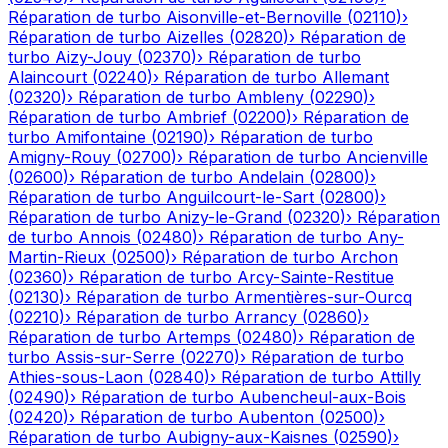
Réparation de turbo
Aisonville-et-Bernoville
(
02110
)
›
Réparation de turbo
Aizelles
(
02820
)
›
Réparation de
turbo
Aizy-Jouy
(
02370
)
›
Réparation de turbo
Alaincourt
(
02240
)
›
Réparation de turbo
Allemant
(
02320
)
›
Réparation de turbo
Ambleny
(
02290
)
›
Réparation de turbo
Ambrief
(
02200
)
›
Réparation de
turbo
Amifontaine
(
02190
)
›
Réparation de turbo
Amigny-Rouy
(
02700
)
›
Réparation de turbo
Ancienville
(
02600
)
›
Réparation de turbo
Andelain
(
02800
)
›
Réparation de turbo
Anguilcourt-le-Sart
(
02800
)
›
Réparation de turbo
Anizy-le-Grand
(
02320
)
›
Réparation
de turbo
Annois
(
02480
)
›
Réparation de turbo
Any-
Martin-Rieux
(
02500
)
›
Réparation de turbo
Archon
(
02360
)
›
Réparation de turbo
Arcy-Sainte-Restitue
(
02130
)
›
Réparation de turbo
Armentières-sur-Ourcq
(
02210
)
›
Réparation de turbo
Arrancy
(
02860
)
›
Réparation de turbo
Artemps
(
02480
)
›
Réparation de
turbo
Assis-sur-Serre
(
02270
)
›
Réparation de turbo
Athies-sous-Laon
(
02840
)
›
Réparation de turbo
Attilly
(
02490
)
›
Réparation de turbo
Aubencheul-aux-Bois
(
02420
)
›
Réparation de turbo
Aubenton
(
02500
)
›
Réparation de turbo
Aubigny-aux-Kaisnes
(
02590
)
›