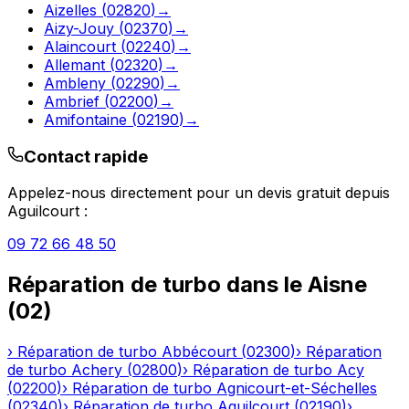
Aizelles
(
02820
)
→
Aizy-Jouy
(
02370
)
→
Alaincourt
(
02240
)
→
Allemant
(
02320
)
→
Ambleny
(
02290
)
→
Ambrief
(
02200
)
→
Amifontaine
(
02190
)
→
Contact rapide
Appelez-nous directement pour un devis gratuit depuis
Aguilcourt
:
09 72 66 48 50
Réparation de turbo
dans le
Aisne
(
02
)
›
Réparation de turbo
Abbécourt
(
02300
)
›
Réparation
de turbo
Achery
(
02800
)
›
Réparation de turbo
Acy
(
02200
)
›
Réparation de turbo
Agnicourt-et-Séchelles
(
02340
)
›
Réparation de turbo
Aguilcourt
(
02190
)
›