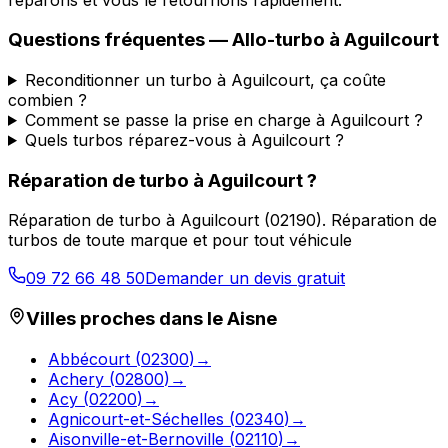
Questions fréquentes —
Allo-turbo
à
Aguilcourt
Reconditionner un turbo à Aguilcourt, ça coûte
combien ?
Comment se passe la prise en charge à Aguilcourt ?
Quels turbos réparez-vous à Aguilcourt ?
Réparation de turbo
à
Aguilcourt
?
Réparation de turbo
à
Aguilcourt
(
02190
).
Réparation de
turbos de toute marque et pour tout véhicule
09 72 66 48 50
Demander un devis gratuit
Villes proches dans le
Aisne
Abbécourt
(
02300
)
→
Achery
(
02800
)
→
Acy
(
02200
)
→
Agnicourt-et-Séchelles
(
02340
)
→
Aisonville-et-Bernoville
(
02110
)
→