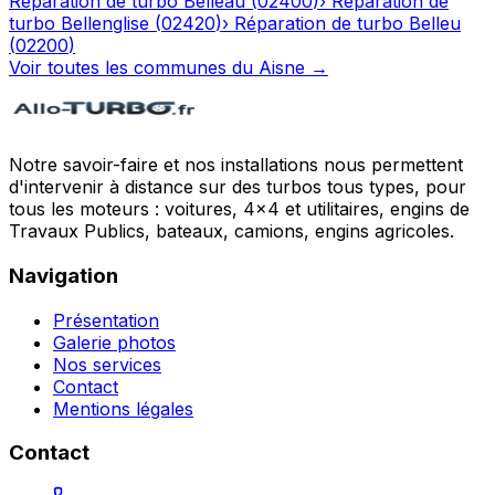
Réparation de turbo
Belleau
(
02400
)
›
Réparation de
turbo
Bellenglise
(
02420
)
›
Réparation de turbo
Belleu
(
02200
)
Voir toutes les communes du
Aisne
→
Notre savoir-faire et nos installations nous permettent
d'intervenir à distance sur des turbos tous types, pour
tous les moteurs : voitures, 4x4 et utilitaires, engins de
Travaux Publics, bateaux, camions, engins agricoles.
Navigation
Présentation
Galerie photos
Nos services
Contact
Mentions légales
Contact