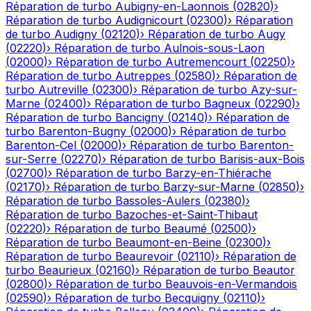
Réparation de turbo
Aubigny-en-Laonnois
(
02820
)
›
Réparation de turbo
Audignicourt
(
02300
)
›
Réparation
de turbo
Audigny
(
02120
)
›
Réparation de turbo
Augy
(
02220
)
›
Réparation de turbo
Aulnois-sous-Laon
(
02000
)
›
Réparation de turbo
Autremencourt
(
02250
)
›
Réparation de turbo
Autreppes
(
02580
)
›
Réparation de
turbo
Autreville
(
02300
)
›
Réparation de turbo
Azy-sur-
Marne
(
02400
)
›
Réparation de turbo
Bagneux
(
02290
)
›
Réparation de turbo
Bancigny
(
02140
)
›
Réparation de
turbo
Barenton-Bugny
(
02000
)
›
Réparation de turbo
Barenton-Cel
(
02000
)
›
Réparation de turbo
Barenton-
sur-Serre
(
02270
)
›
Réparation de turbo
Barisis-aux-Bois
(
02700
)
›
Réparation de turbo
Barzy-en-Thiérache
(
02170
)
›
Réparation de turbo
Barzy-sur-Marne
(
02850
)
›
Réparation de turbo
Bassoles-Aulers
(
02380
)
›
Réparation de turbo
Bazoches-et-Saint-Thibaut
(
02220
)
›
Réparation de turbo
Beaumé
(
02500
)
›
Réparation de turbo
Beaumont-en-Beine
(
02300
)
›
Réparation de turbo
Beaurevoir
(
02110
)
›
Réparation de
turbo
Beaurieux
(
02160
)
›
Réparation de turbo
Beautor
(
02800
)
›
Réparation de turbo
Beauvois-en-Vermandois
(
02590
)
›
Réparation de turbo
Becquigny
(
02110
)
›