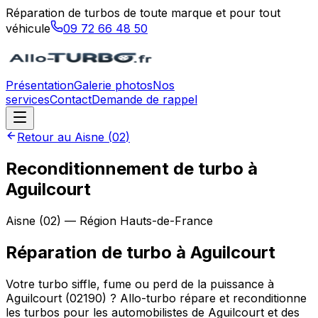
Réparation de turbos de toute marque et pour tout
véhicule
09 72 66 48 50
Présentation
Galerie photos
Nos
services
Contact
Demande de rappel
Retour au
Aisne
(
02
)
Reconditionnement de turbo à
Aguilcourt
Aisne
(
02
) — Région
Hauts-de-France
Réparation de turbo
à
Aguilcourt
Votre turbo siffle, fume ou perd de la puissance à
Aguilcourt (02190) ? Allo-turbo répare et reconditionne
les turbos pour les automobilistes de Aguilcourt et des