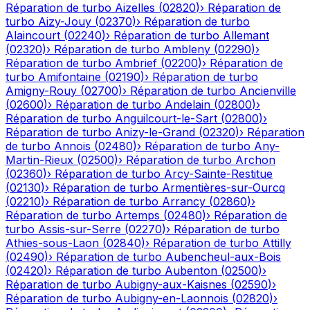
Réparation de turbo
Aizelles
(
02820
)
›
Réparation de
turbo
Aizy-Jouy
(
02370
)
›
Réparation de turbo
Alaincourt
(
02240
)
›
Réparation de turbo
Allemant
(
02320
)
›
Réparation de turbo
Ambleny
(
02290
)
›
Réparation de turbo
Ambrief
(
02200
)
›
Réparation de
turbo
Amifontaine
(
02190
)
›
Réparation de turbo
Amigny-Rouy
(
02700
)
›
Réparation de turbo
Ancienville
(
02600
)
›
Réparation de turbo
Andelain
(
02800
)
›
Réparation de turbo
Anguilcourt-le-Sart
(
02800
)
›
Réparation de turbo
Anizy-le-Grand
(
02320
)
›
Réparation
de turbo
Annois
(
02480
)
›
Réparation de turbo
Any-
Martin-Rieux
(
02500
)
›
Réparation de turbo
Archon
(
02360
)
›
Réparation de turbo
Arcy-Sainte-Restitue
(
02130
)
›
Réparation de turbo
Armentières-sur-Ourcq
(
02210
)
›
Réparation de turbo
Arrancy
(
02860
)
›
Réparation de turbo
Artemps
(
02480
)
›
Réparation de
turbo
Assis-sur-Serre
(
02270
)
›
Réparation de turbo
Athies-sous-Laon
(
02840
)
›
Réparation de turbo
Attilly
(
02490
)
›
Réparation de turbo
Aubencheul-aux-Bois
(
02420
)
›
Réparation de turbo
Aubenton
(
02500
)
›
Réparation de turbo
Aubigny-aux-Kaisnes
(
02590
)
›
Réparation de turbo
Aubigny-en-Laonnois
(
02820
)
›