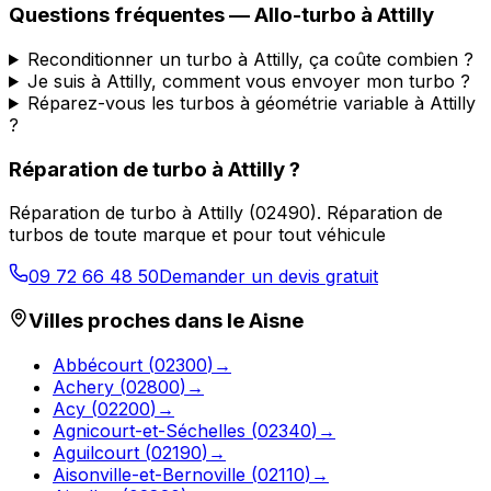
Questions fréquentes —
Allo-turbo
à
Attilly
Reconditionner un turbo à Attilly, ça coûte combien ?
Je suis à Attilly, comment vous envoyer mon turbo ?
Réparez-vous les turbos à géométrie variable à Attilly
?
Réparation de turbo
à
Attilly
?
Réparation de turbo
à
Attilly
(
02490
).
Réparation de
turbos de toute marque et pour tout véhicule
09 72 66 48 50
Demander un devis gratuit
Villes proches dans le
Aisne
Abbécourt
(
02300
)
→
Achery
(
02800
)
→
Acy
(
02200
)
→
Agnicourt-et-Séchelles
(
02340
)
→
Aguilcourt
(
02190
)
→
Aisonville-et-Bernoville
(
02110
)
→