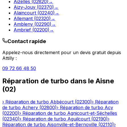
Aizelles
(
02820
)
→
Aizy-Jouy
(
02370
)
→
Alaincourt
(
02240
)
→
Allemant
(
02320
)
→
Ambleny
(
02290
)
→
Ambrief
(
02200
)
→
Contact rapide
Appelez-nous directement pour un devis gratuit depuis
Attilly
:
09 72 66 48 50
Réparation de turbo
dans le
Aisne
(
02
)
›
Réparation de turbo
Abbécourt
(
02300
)
›
Réparation
de turbo
Achery
(
02800
)
›
Réparation de turbo
Acy
(
02200
)
›
Réparation de turbo
Agnicourt-et-Séchelles
(
02340
)
›
Réparation de turbo
Aguilcourt
(
02190
)
›
Réparation de turbo
Aisonville-et-Bernoville
(
02110
)
›