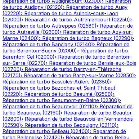
Réparation de turbo
Audignicourt
(
02300
)
›
Réparation
de turbo
Audigny
(
02120
)
›
Réparation de turbo
Augy
(
02220
)
›
Réparation de turbo
Aulnois-sous-Laon
(
02000
)
›
Réparation de turbo
Autremencourt
(
02250
)
›
Réparation de turbo
Autreppes
(
02580
)
›
Réparation de
turbo
Autreville
(
02300
)
›
Réparation de turbo
Azy-sur-
Marne
(
02400
)
›
Réparation de turbo
Bagneux
(
02290
)
›
Réparation de turbo
Bancigny
(
02140
)
›
Réparation de
turbo
Barenton-Bugny
(
02000
)
›
Réparation de turbo
Barenton-Cel
(
02000
)
›
Réparation de turbo
Barenton-
sur-Serre
(
02270
)
›
Réparation de turbo
Barisis-aux-Bois
(
02700
)
›
Réparation de turbo
Barzy-en-Thiérache
(
02170
)
›
Réparation de turbo
Barzy-sur-Marne
(
02850
)
›
Réparation de turbo
Bassoles-Aulers
(
02380
)
›
Réparation de turbo
Bazoches-et-Saint-Thibaut
(
02220
)
›
Réparation de turbo
Beaumé
(
02500
)
›
Réparation de turbo
Beaumont-en-Beine
(
02300
)
›
Réparation de turbo
Beaurevoir
(
02110
)
›
Réparation de
turbo
Beaurieux
(
02160
)
›
Réparation de turbo
Beautor
(
02800
)
›
Réparation de turbo
Beauvois-en-Vermandois
(
02590
)
›
Réparation de turbo
Becquigny
(
02110
)
›
Réparation de turbo
Belleau
(
02400
)
›
Réparation de
turbo
Bellenglise
(
02420
)
›
Réparation de turbo
Belleu