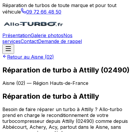
Réparation de turbos de toute marque et pour tout
véhicule
09 72 66 48 50
Présentation
Galerie photos
Nos
services
Contact
Demande de rappel
Retour au
Aisne
(
02
)
Réparation de turbo à Attilly (02490)
Aisne
(
02
) — Région
Hauts-de-France
Réparation de turbo
à
Attilly
Besoin de faire réparer un turbo à Attilly ? Allo-turbo
prend en charge le reconditionnement de votre
turbocompresseur depuis Attilly (02490) comme depuis
Abbécourt, Achery, Acy, partout dans le Aisne, sans